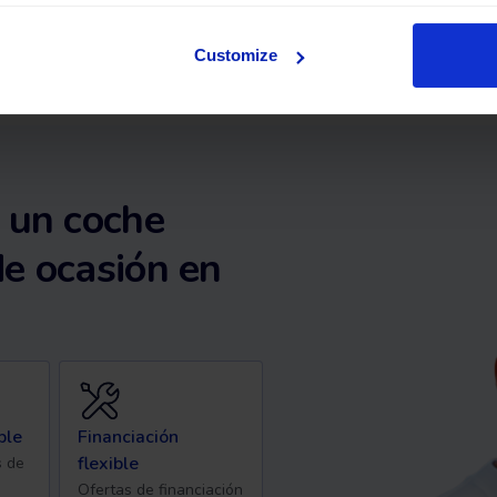
Customize
 un coche
e ocasión en
ble
Financiación
flexible
s de
Ofertas de financiación