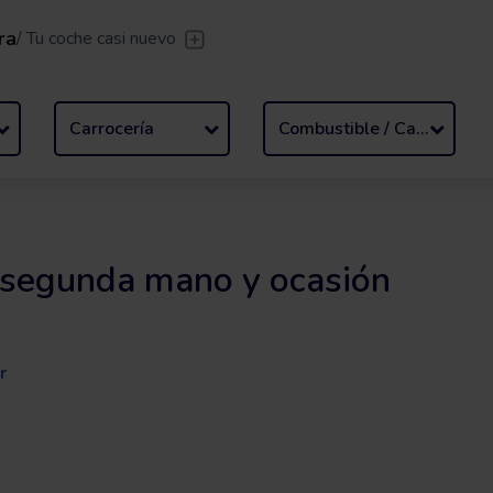
ra
/
Tu coche casi nuevo
sfer
/
Deja que te lleven
Renting flexible
/
De 2 a 
Carrocería
Combustible / Cambio
 segunda mano y ocasión
r