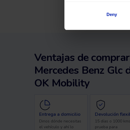
Deny
Ventajas de comprar
Mercedes Benz Glc d
OK Mobility
Entrega a domicilio
Devolución flexi
Dinos dónde necesitas
15 días o 1000 km
el vehículo y ahí lo
prueba para