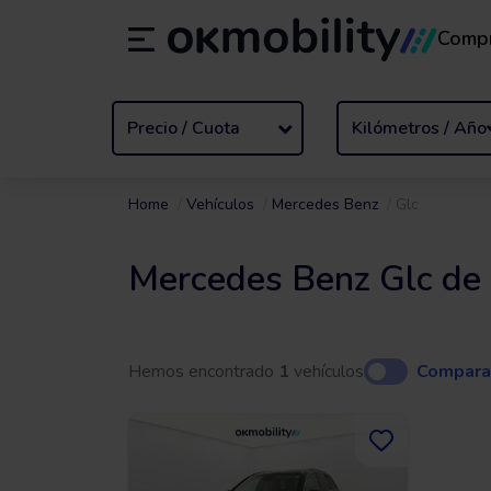
Comp
Alquiler
/
De 1 a 89 días
Tran
ES
Español (ES)
EN
English (UK)
Precio / Cuota
Kilómetros / Año
Home
Vehículos
Mercedes Benz
Glc
Mercedes Benz Glc de
Hemos encontrado
1
vehículos
Compara