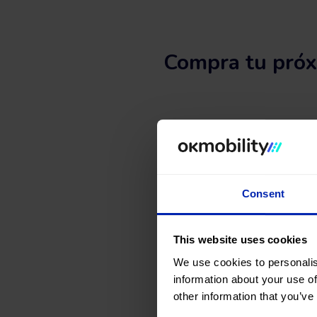
Compra tu próx
¿Estás pensando en comprar un
OK Mobility como en
nuestras 
Busca, compara y encuentra
Consent
carrocería, color, nº de p
This website uses cookies
¿A qué esperas? Encuentra
We use cookies to personalis
information about your use of
other information that you’ve