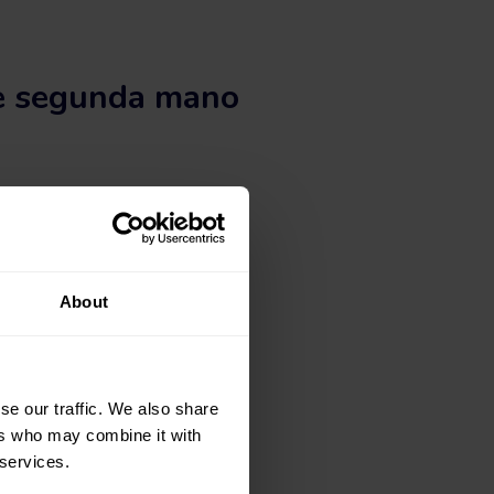
de segunda mano
o adecuado. Tanto en la web de
sión de la marca Mercedes Benz
n de vehículos de diferente
About
queda filtrando según nº de
ocasión en okmobility.com.
se our traffic. We also share
ers who may combine it with
 services.