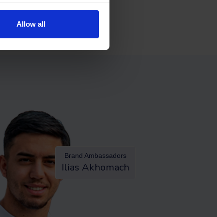
Allow all
Brand Ambassadors
Ilias Akhomach