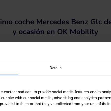
imo coche Mercedes Benz Glc 
y ocasión en OK Mobility
 coche Mercedes Benz Glc de segunda mano? Has llegado al siti
stores de venta
encontrarás una gran variedad de coches de oca
Glc al mejor precio.
 un coche Mercedes Benz Glc #casinuevo entre una gran selecció
Details
uertas, combustible y tipo de cambio. También podrás afinar tu bús
kilómetros, precio total del vehículo o cuota de financiación.
 ahora tu próximo coche Mercedes Benz Glc de segunda mano y 
e content and ads, to provide social media features and to analy
 our site with our social media, advertising and analytics partn
 provided to them or that they’ve collected from your use of their