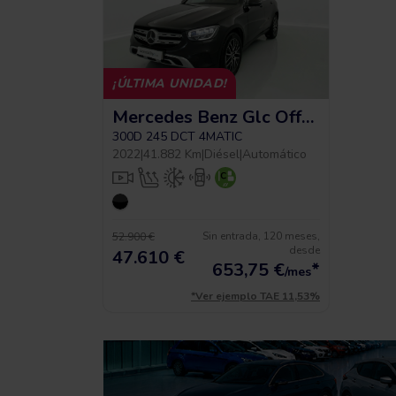
¡ÚLTIMA UNIDAD!
Mercedes Benz Glc Off-road Line
300D 245 DCT 4MATIC
2022
|
41.882 Km
|
Diésel
|
Automático
Sin entrada, 120 meses,
52.900 €
desde
47.610 €
653,75
€
*
/mes
*Ver ejemplo TAE 11,53%