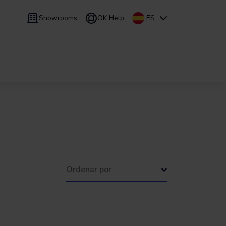
Showrooms
OK Help
ES
9 meses
Renting
/
De 24 a 60 meses
Ordenar por