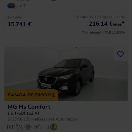
+ 2
Sin entrada, 120 meses, desde
17.490 €
216,14
€
*
15.741 €
/mes
*Ver ejemplo TAE 11,53%
BAJADA DE PRECIO
MG Hs Comfort
1.5 T-GDI 162 AT
2023
|
58.289 Km
|
Gasolina
|
Automático