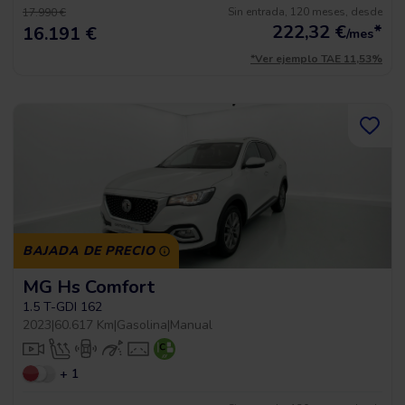
Sin entrada, 120 meses, desde
17.990 €
222,32
€
*
16.191 €
/mes
*Ver ejemplo TAE 11,53%
BAJADA DE PRECIO
MG Hs Comfort
1.5 T-GDI 162
2023
|
60.617 Km
|
Gasolina
|
Manual
+ 1