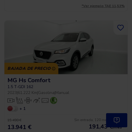
*Ver ejemplo TAE 11,53%
BAJADA DE PRECIO
MG Hs Comfort
1.5 T-GDI 162
2023
|
61.222 Km
|
Gasolina
|
Manual
+ 1
Sin entrada, 120 meses, desde
15.490 €
191,43
€
*
13.941 €
/mes