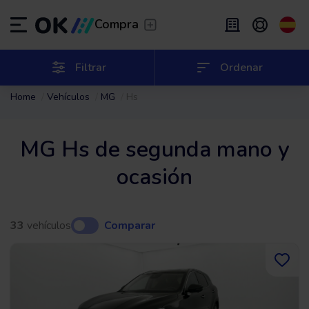
Transfer
/
Deja que te lleven
Compra
Renting flexible
/
De 2 a 9 meses
ES
Español (ES)
Filtrar
Ordenar
Home
Vehículos
MG
Hs
EN
English (UK)
Renting
/
De 24 a 60 meses
MG Hs de segunda mano y
ocasión
33
vehículos
Comparar