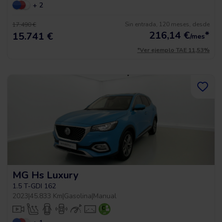
+ 2
Sin entrada, 120 meses, desde
17.490 €
216,14
€
*
15.741 €
/mes
*Ver ejemplo TAE 11,53%
MG Hs Luxury
1.5 T-GDI 162
2023
|
45.833 Km
|
Gasolina
|
Manual