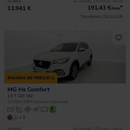
Sin entrada, 120 meses, desde
15.490 €
191,43
€
*
13.941 €
/mes
*Ver ejemplo TAE 11,53%
BAJADA DE PRECIO
MG Hs Comfort
1.5 T-GDI 162
2023
|
56.588 Km
|
Gasolina
|
Manual
+ 1
Sin entrada, 120 meses, desde
15.490 €