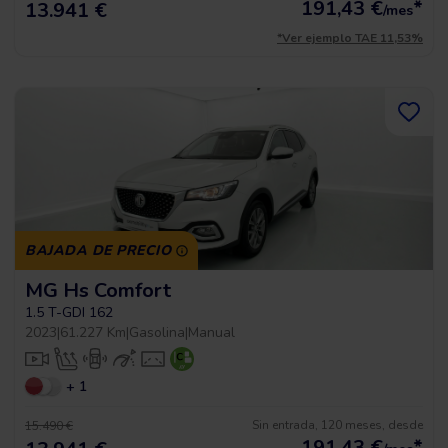
191,43
€
*
13.941 €
/mes
*Ver ejemplo TAE 11,53%
BAJADA DE PRECIO
MG Hs Comfort
1.5 T-GDI 162
2023
|
61.227 Km
|
Gasolina
|
Manual
+ 1
Sin entrada, 120 meses, desde
15.490 €
191,43
€
*