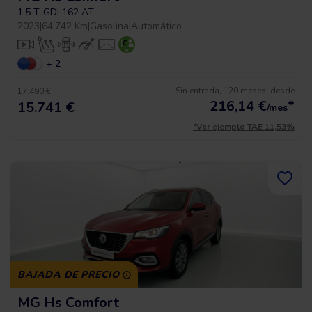
1.5 T-GDI 162 AT
2023
|
64.742 Km
|
Gasolina
|
Automático
+ 2
Sin entrada, 120 meses, desde
17.490 €
216,14
€
*
15.741 €
/mes
*Ver ejemplo TAE 11,53%
BAJADA DE PRECIO
MG Hs Comfort