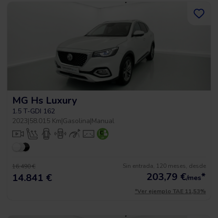
MG Hs Luxury
1.5 T-GDI 162
2023
|
58.015 Km
|
Gasolina
|
Manual
Sin entrada, 120 meses, desde
16.490 €
203,79
€
*
14.841 €
/mes
*Ver ejemplo TAE 11,53%