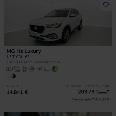
MG Hs Luxury
1.5 T-GDI 162
2023
|
88.188 Km
|
Gasolina
|
Manual
Sin entrada, 120 meses, desde
16.490 €
203,79
€
*
14.841 €
/mes
*Ver ejemplo TAE 11,53%