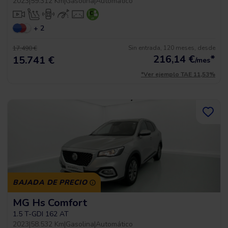
2023
|
59.312 Km
|
Gasolina
|
Automático
+ 2
Sin entrada, 120 meses, desde
17.490 €
216,14
€
*
15.741 €
/mes
*Ver ejemplo TAE 11,53%
BAJADA DE PRECIO
MG Hs Comfort
1.5 T-GDI 162 AT
2023
|
58.532 Km
|
Gasolina
|
Automático