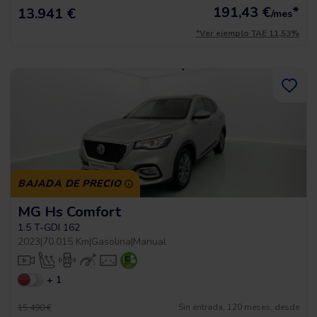
191,43
€
*
13.941 €
/mes
*Ver ejemplo TAE 11,53%
BAJADA DE PRECIO
MG Hs Comfort
1.5 T-GDI 162
2023
|
70.015 Km
|
Gasolina
|
Manual
+ 1
Sin entrada, 120 meses, desde
15.490 €