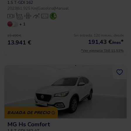
1.5 T-GDI 162
2023
|
61.925 Km
|
Gasolina
|
Manual
+ 1
Sin entrada, 120 meses, desde
15.490 €
191,43
€
*
13.941 €
/mes
*Ver ejemplo TAE 11,53%
BAJADA DE PRECIO
MG Hs Comfort
1.5 T-GDI 162 AT