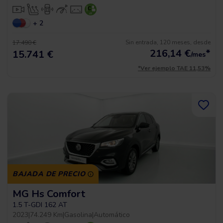
+ 2
Sin entrada, 120 meses, desde
17.490 €
216,14
€
*
15.741 €
/mes
*Ver ejemplo TAE 11,53%
BAJADA DE PRECIO
MG Hs Comfort
1.5 T-GDI 162 AT
2023
|
74.249 Km
|
Gasolina
|
Automático