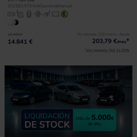
2023
|
63.979 Km
|
Gasolina
|
Manual
Sin entrada, 120 meses, desde
16.490 €
203,79
€
*
14.841 €
/mes
*Ver ejemplo TAE 11,53%