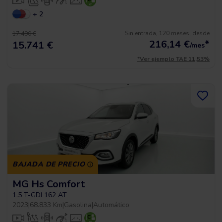
+ 2
Sin entrada, 120 meses, desde
17.490 €
216,14
€
*
15.741 €
/mes
*Ver ejemplo TAE 11,53%
BAJADA DE PRECIO
MG Hs Comfort
1.5 T-GDI 162 AT
2023
|
68.833 Km
|
Gasolina
|
Automático