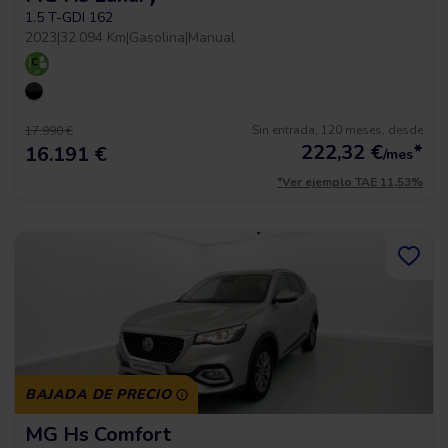
1.5 T-GDI 162
2023
|
32.094 Km
|
Gasolina
|
Manual
Sin entrada, 120 meses, desde
17.990 €
222,32
€
*
16.191 €
/mes
*Ver ejemplo TAE 11,53%
BAJADA DE PRECIO
MG Hs Comfort