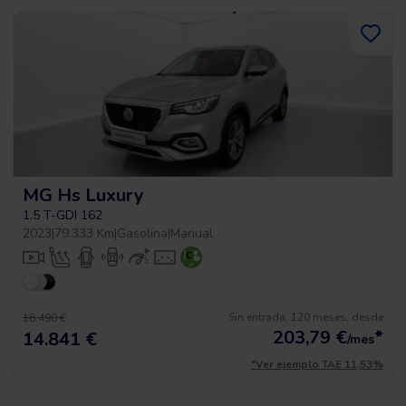
MG Hs Luxury
1.5 T-GDI 162
2023
|
79.333 Km
|
Gasolina
|
Manual
Sin entrada, 120 meses, desde
16.490 €
203,79
€
*
14.841 €
/mes
*Ver ejemplo TAE 11,53%