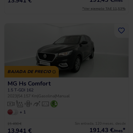
13.941 €
/mes
*Ver ejemplo TAE 11,53%
BAJADA DE PRECIO
MG Hs Comfort
1.5 T-GDI 162
2023
|
54.157 Km
|
Gasolina
|
Manual
+ 1
Sin entrada, 120 meses, desde
15.490 €
191,43
€
*
13.941 €
/mes