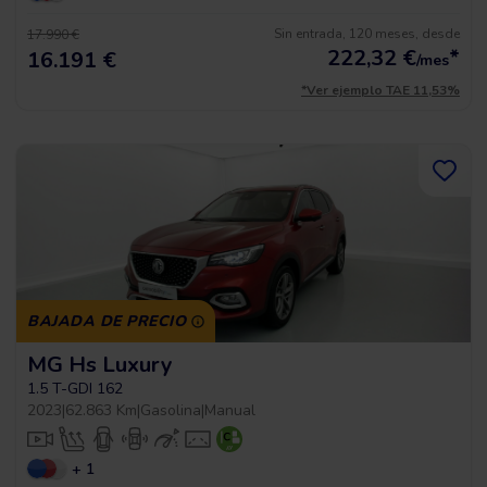
Sin entrada, 120 meses, desde
17.990 €
222,32
€
*
16.191 €
/mes
*Ver ejemplo TAE 11,53%
BAJADA DE PRECIO
MG Hs Luxury
1.5 T-GDI 162
2023
|
62.863 Km
|
Gasolina
|
Manual
+ 1