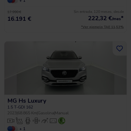
+ 1
Sin entrada, 120 meses, desde
17.990 €
222,32
€
*
16.191 €
/mes
*Ver ejemplo TAE 11,53%
MG Hs Luxury
1.5 T-GDI 162
2023
|
68.865 Km
|
Gasolina
|
Manual
+ 1