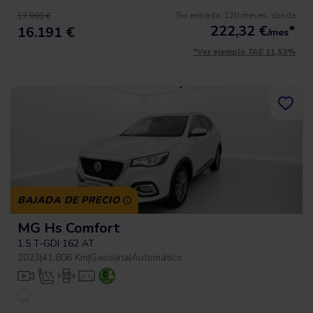
Sin entrada, 120 meses, desde
17.990 €
222,32
€
*
16.191 €
/mes
*Ver ejemplo TAE 11,53%
BAJADA DE PRECIO
MG Hs Comfort
1.5 T-GDI 162 AT
2023
|
41.806 Km
|
Gasolina
|
Automático