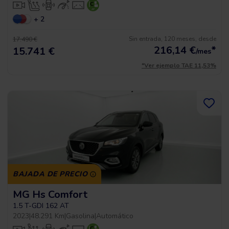
+ 2
Sin entrada, 120 meses, desde
17.490 €
216,14
€
*
15.741 €
/mes
*Ver ejemplo TAE 11,53%
BAJADA DE PRECIO
MG Hs Comfort
1.5 T-GDI 162 AT
2023
|
48.291 Km
|
Gasolina
|
Automático