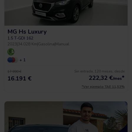
MG Hs Luxury
1.5 T-GDI 162
2023
|
34.028 Km
|
Gasolina
|
Manual
+ 1
Sin entrada, 120 meses, desde
17.990 €
222,32
€
*
16.191 €
/mes
*Ver ejemplo TAE 11,53%