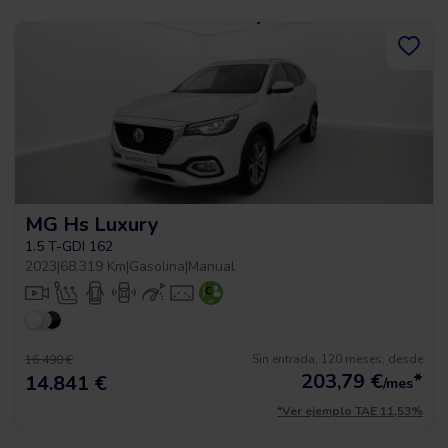
MG Hs Luxury
1.5 T-GDI 162
2023
|
68.319 Km
|
Gasolina
|
Manual
Sin entrada, 120 meses, desde
16.490 €
203,79
€
*
14.841 €
/mes
*Ver ejemplo TAE 11,53%