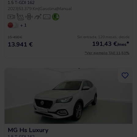
1.5 T-GDI 162
2023
|
53.379 Km
|
Gasolina
|
Manual
+ 1
Sin entrada, 120 meses, desde
15.490 €
191,43
€
*
13.941 €
/mes
*Ver ejemplo TAE 11,53%
MG Hs Luxury
1.5 T-GDI 162