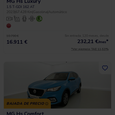
MG Hs Luxury
1.5 T-GDI 162 AT
2023
|
67.428 Km
|
Gasolina
|
Automático
Sin entrada, 120 meses, desde
18.790 €
232,21
€
*
16.911 €
/mes
*Ver ejemplo TAE 11,53%
BAJADA DE PRECIO
MG Hs Comfort