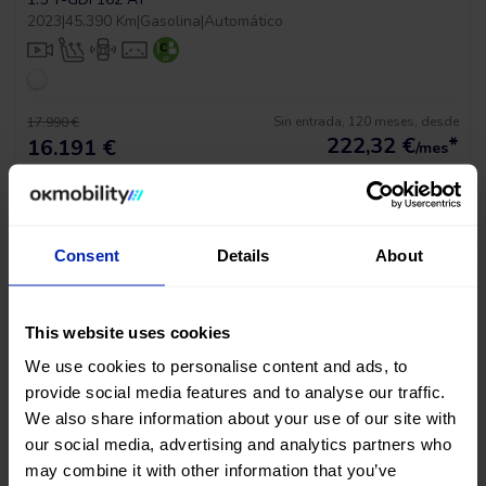
2023
|
45.390 Km
|
Gasolina
|
Automático
Sin entrada, 120 meses, desde
17.990 €
222,32
€
*
16.191 €
/mes
*Ver ejemplo TAE 11,53%
Consent
Details
About
This website uses cookies
We use cookies to personalise content and ads, to
provide social media features and to analyse our traffic.
BAJADA DE PRECIO
We also share information about your use of our site with
our social media, advertising and analytics partners who
MG Hs Luxury
may combine it with other information that you’ve
1.5 T-GDI 162