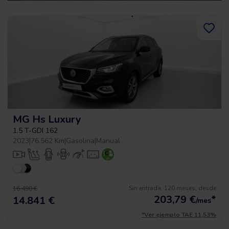
MG Hs Luxury
1.5 T-GDI 162
2023
|
76.562 Km
|
Gasolina
|
Manual
Sin entrada, 120 meses, desde
16.490 €
203,79
€
*
14.841 €
/mes
*Ver ejemplo TAE 11,53%