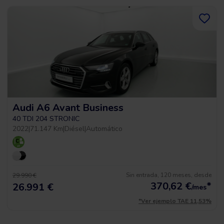
Audi A6 Avant Business
40 TDI 204 STRONIC
2022
|
71.147 Km
|
Diésel
|
Automático
Sin entrada, 120 meses, desde
29.990 €
370,62
€
*
26.991 €
/mes
*Ver ejemplo TAE 11,53%