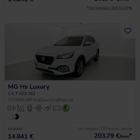
*Ver ejemplo TAE 11,53%
MG Hs Luxury
1.5 T-GDI 162
2023
|
88.188 Km
|
Gasolina
|
Manual
Sin entrada, 120 meses, desde
16.490 €
203,79
€
*
14.841 €
/mes