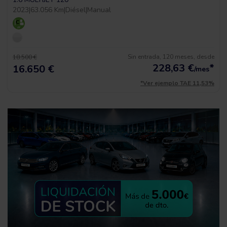
2023
|
63.056 Km
|
Diésel
|
Manual
Sin entrada, 120 meses, desde
18.500 €
228,63
€
*
16.650 €
/mes
*Ver ejemplo TAE 11,53%