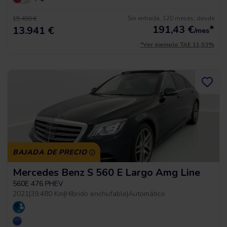
Sin entrada, 120 meses, desde
15.490 €
191,43
€
*
13.941 €
/mes
*Ver ejemplo TAE 11,53%
BAJADA DE PRECIO
Mercedes Benz S 560 E Largo Amg Line
560E 476 PHEV
2021
|
39.480 Km
|
Híbrido enchufable
|
Automático