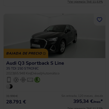
*Ver ejemplo TAE 11,53%
BAJADA DE PRECIO
Audi Q3 Sportback S Line
35 TDI 150 STRONIC
2023
|
65.948 Km
|
Diésel
|
Automático
Sin entrada, 120 meses, desde
31.990 €
395,34
€
*
28.791 €
/mes
*Ver ejemplo TAE 11,53%