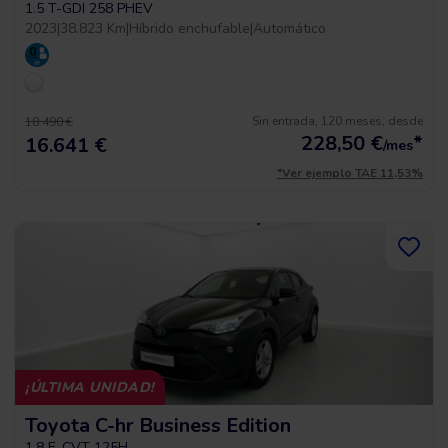
1.5 T-GDI 258 PHEV
2023
|
38.823 Km
|
Híbrido enchufable
|
Automático
Sin entrada, 120 meses, desde
18.490 €
228,50
€
*
16.641 €
/mes
*Ver ejemplo TAE 11,53%
¡ÚLTIMA UNIDAD!
Toyota C-hr Business Edition
1.8 E-CVT 125H