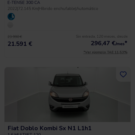
E-TENSE 300 CA
2022
|
72.145 Km
|
Híbrido enchufable
|
Automático
Sin entrada, 120 meses, desde
23.990 €
296,47
€
*
21.591 €
/mes
*Ver ejemplo TAE 11,53%
Fiat Doblo Kombi Sx N1 L1h1
1.6 MULTIJET 120