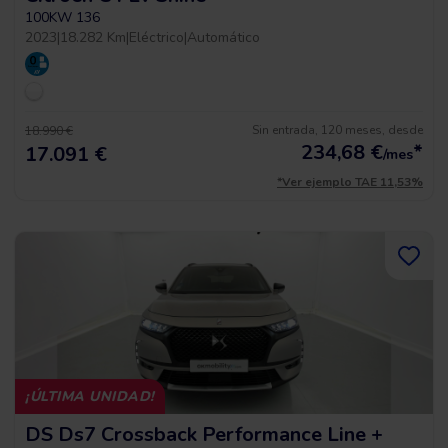
100KW 136
2023
|
18.282 Km
|
Eléctrico
|
Automático
Sin entrada, 120 meses, desde
18.990 €
234,68
€
*
17.091 €
/mes
*Ver ejemplo TAE 11,53%
¡ÚLTIMA UNIDAD!
DS Ds7 Crossback Performance Line +