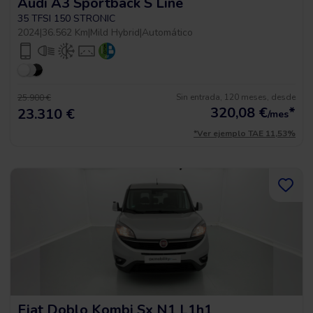
Audi A3 Sportback S Line
35 TFSI 150 STRONIC
2024
|
36.562 Km
|
Mild Hybrid
|
Automático
Sin entrada, 120 meses, desde
25.900 €
320,08
€
*
23.310 €
/mes
*Ver ejemplo TAE 11,53%
Fiat Doblo Kombi Sx N1 L1h1