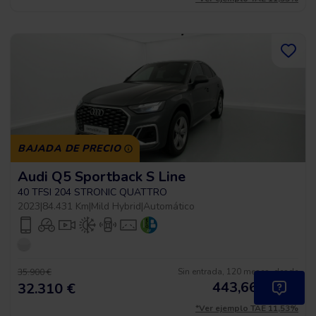
BAJADA DE PRECIO
Audi Q5 Sportback S Line
40 TFSI 204 STRONIC QUATTRO
2023
|
84.431 Km
|
Mild Hybrid
|
Automático
Sin entrada, 120 meses, desde
35.900 €
443,66
€
*
32.310 €
/mes
*Ver ejemplo TAE 11,53%