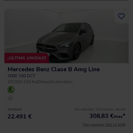
¡ÚLTIMA UNIDAD!
Mercedes Benz Clase B Amg Line
200D 150 DCT
2022
|
40.145 Km
|
Diésel
|
Automático
Sin entrada, 120 meses, desde
24.990 €
308,83
€
*
22.491 €
/mes
*Ver ejemplo TAE 11,53%