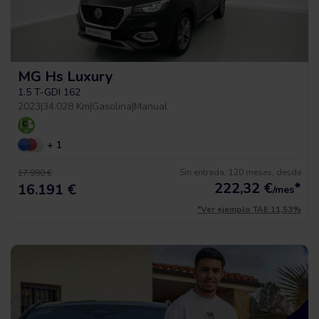
MG Hs Luxury
1.5 T-GDI 162
2023
|
34.028 Km
|
Gasolina
|
Manual
+ 1
Sin entrada, 120 meses, desde
17.990 €
222,32
€
*
16.191 €
/mes
*Ver ejemplo TAE 11,53%