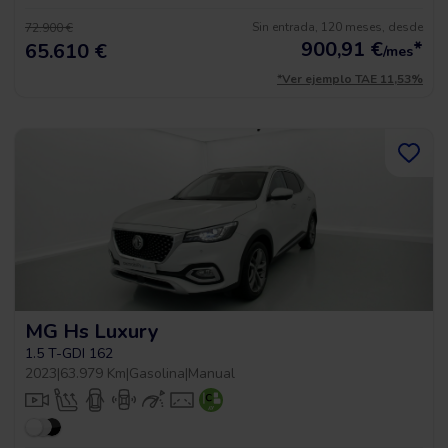
Sin entrada, 120 meses, desde
72.900 €
900,91
€
*
65.610 €
/mes
*Ver ejemplo TAE 11,53%
MG Hs Luxury
1.5 T-GDI 162
2023
|
63.979 Km
|
Gasolina
|
Manual