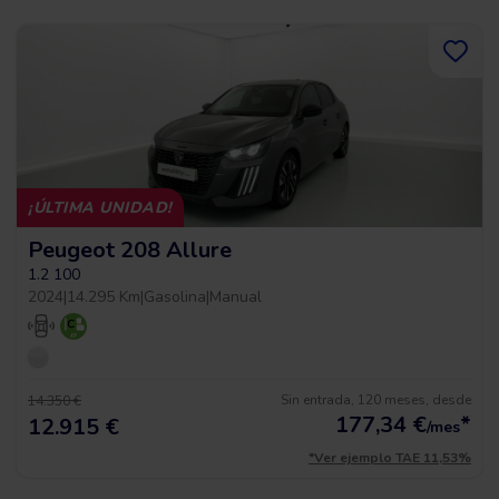
¡ÚLTIMA UNIDAD!
Peugeot 208 Allure
1.2 100
2024
|
14.295 Km
|
Gasolina
|
Manual
Sin entrada, 120 meses, desde
14.350 €
177,34
€
*
12.915 €
/mes
*Ver ejemplo TAE 11,53%