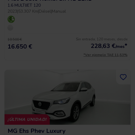
1.6 MULTIJET 120
2023
|
53.307 Km
|
Diésel
|
Manual
Sin entrada, 120 meses, desde
18.500 €
228,63
€
*
16.650 €
/mes
*Ver ejemplo TAE 11,53%
¡ÚLTIMA UNIDAD!
MG Ehs Phev Luxury