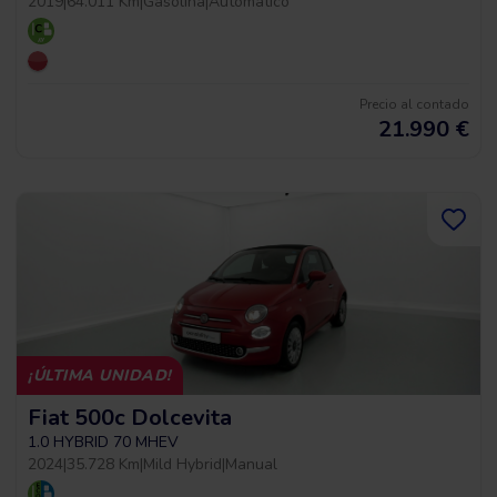
2019
|
64.011 Km
|
Gasolina
|
Automático
Precio al contado
21.990
€
¡ÚLTIMA UNIDAD!
Fiat 500c Dolcevita
1.0 HYBRID 70 MHEV
2024
|
35.728 Km
|
Mild Hybrid
|
Manual