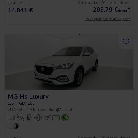
Sin entrada, 120 meses, desde
16.490 €
203,79
€
*
14.841 €
/mes
*Ver ejemplo TAE 11,53%
MG Hs Luxury
1.5 T-GDI 162
2023
|
68.319 Km
|
Gasolina
|
Manual