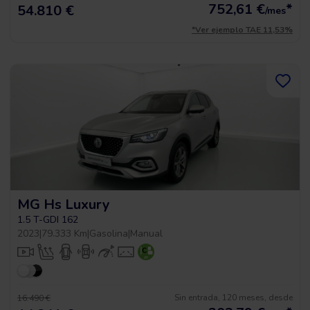
752,61
€
*
54.810 €
/mes
*Ver ejemplo TAE 11,53%
MG Hs Luxury
1.5 T-GDI 162
2023
|
79.333 Km
|
Gasolina
|
Manual
Sin entrada, 120 meses, desde
16.490 €