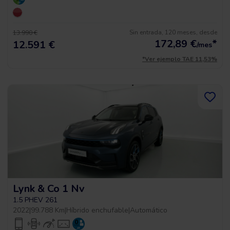
Sin entrada, 120 meses, desde
13.990 €
172,89
€
*
12.591 €
/mes
*Ver ejemplo TAE 11,53%
Lynk & Co 1 Nv
1.5 PHEV 261
2022
|
99.788 Km
|
Híbrido enchufable
|
Automático