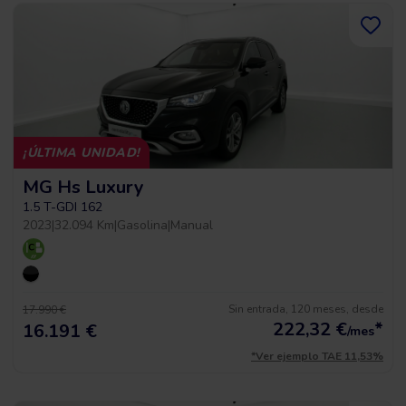
¡ÚLTIMA UNIDAD!
MG Hs Luxury
1.5 T-GDI 162
2023
|
32.094 Km
|
Gasolina
|
Manual
Sin entrada, 120 meses, desde
17.990 €
222,32
€
*
16.191 €
/mes
*Ver ejemplo TAE 11,53%