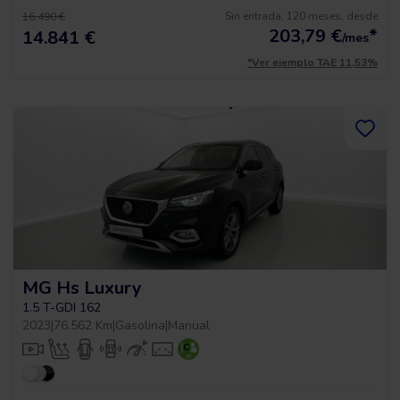
Sin entrada, 120 meses, desde
16.490 €
203,79
€
*
14.841 €
/mes
*Ver ejemplo TAE 11,53%
MG Hs Luxury
1.5 T-GDI 162
2023
|
76.562 Km
|
Gasolina
|
Manual