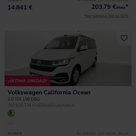
Sin entrada, 120 meses, desde
16.490 €
203,79
€
*
14.841 €
/mes
*Ver ejemplo TAE 11,53%
¡ÚLTIMA UNIDAD!
Volkswagen California Ocean
2.0 TDI 150 DSG
2023
|
20.734 Km
|
Diésel
|
Automático
Sin entrada, 120 meses, desde
60.900 €