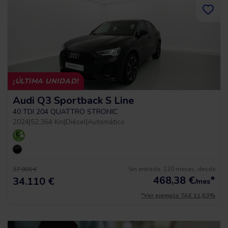
¡ÚLTIMA UNIDAD!
Audi Q3 Sportback S Line
40 TDI 204 QUATTRO STRONIC
2024
|
52.364 Km
|
Diésel
|
Automático
Sin entrada, 120 meses, desde
37.900 €
468,38
€
*
34.110 €
/mes
*Ver ejemplo TAE 11,53%