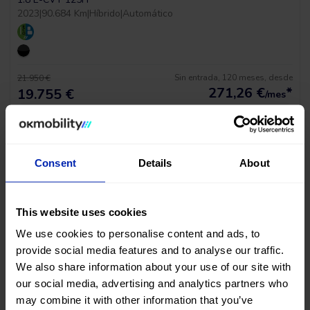
2023
|
90.684 Km
|
Híbrido
|
Automático
Sin entrada, 120 meses, desde
21.950 €
271,26
€
*
19.755 €
/mes
*Ver ejemplo TAE 11,53%
Consent
Details
About
This website uses cookies
We use cookies to personalise content and ads, to
provide social media features and to analyse our traffic.
We also share information about your use of our site with
our social media, advertising and analytics partners who
Tesla Model Y Long Range Awd
may combine it with other information that you’ve
MOTOR DUAL AWD 510