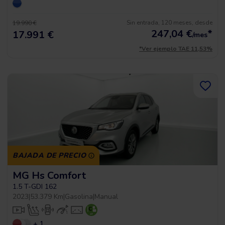
Sin entrada, 120 meses, desde
19.990 €
247,04
€
*
17.991 €
/mes
*Ver ejemplo TAE 11,53%
BAJADA DE PRECIO
MG Hs Comfort
1.5 T-GDI 162
2023
|
53.379 Km
|
Gasolina
|
Manual
+ 1