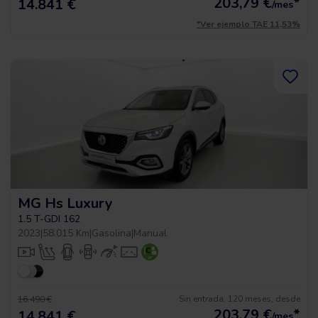
203,79
€
*
14.841 €
/mes
*Ver ejemplo TAE 11,53%
MG Hs Luxury
1.5 T-GDI 162
2023
|
58.015 Km
|
Gasolina
|
Manual
Sin entrada, 120 meses, desde
16.490 €
203,79
€
*
14.841 €
/mes