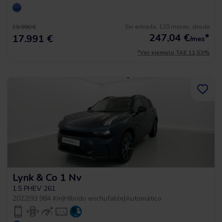
Sin entrada, 120 meses, desde
19.990 €
247,04
€
*
17.991 €
/mes
*Ver ejemplo TAE 11,53%
Lynk & Co 1 Nv
1.5 PHEV 261
2022
|
93.984 Km
|
Híbrido enchufable
|
Automático