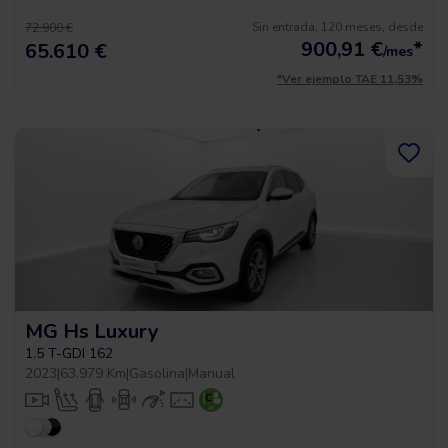
Sin entrada, 120 meses, desde
72.900 €
900,91
€
*
65.610 €
/mes
*Ver ejemplo TAE 11,53%
MG Hs Luxury
1.5 T-GDI 162
2023
|
63.979 Km
|
Gasolina
|
Manual