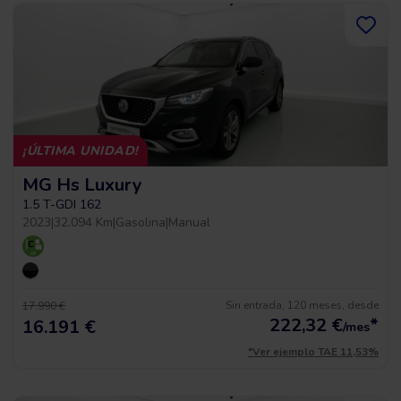
¡ÚLTIMA UNIDAD!
MG Hs Luxury
1.5 T-GDI 162
2023
|
32.094 Km
|
Gasolina
|
Manual
Sin entrada, 120 meses, desde
17.990 €
222,32
€
*
16.191 €
/mes
*Ver ejemplo TAE 11,53%