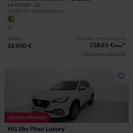
1.6 MULTIJET 120
2023
|
53.307 Km
|
Diésel
|
Manual
Sin entrada, 120 meses, desde
18.500 €
228,63
€
*
16.650 €
/mes
*Ver ejemplo TAE 11,53%
¡ÚLTIMA UNIDAD!
MG Ehs Phev Luxury