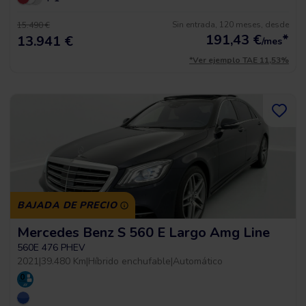
Sin entrada, 120 meses, desde
15.490 €
191,43
€
*
13.941 €
/mes
*Ver ejemplo TAE 11,53%
BAJADA DE PRECIO
Mercedes Benz S 560 E Largo Amg Line
560E 476 PHEV
2021
|
39.480 Km
|
Híbrido enchufable
|
Automático