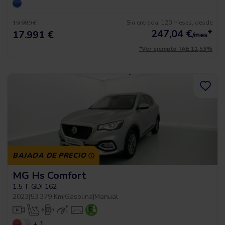
Sin entrada, 120 meses, desde
19.990 €
247,04
€
*
17.991 €
/mes
*Ver ejemplo TAE 11,53%
BAJADA DE PRECIO
MG Hs Comfort
1.5 T-GDI 162
2023
|
53.379 Km
|
Gasolina
|
Manual
+ 1