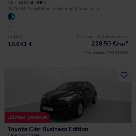
1.5 T-GDI 258 PHEV
2023
|
38.823 Km
|
Híbrido enchufable
|
Automático
Sin entrada, 120 meses, desde
18.490 €
228,50
€
*
16.641 €
/mes
*Ver ejemplo TAE 11,53%
¡ÚLTIMA UNIDAD!
Toyota C-hr Business Edition
1.8 E-CVT 125H