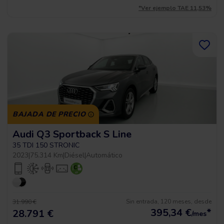
*Ver ejemplo TAE 11,53%
BAJADA DE PRECIO
Audi Q3 Sportback S Line
35 TDI 150 STRONIC
2023
|
75.314 Km
|
Diésel
|
Automático
Sin entrada, 120 meses, desde
31.990 €
395,34
€
*
28.791 €
/mes