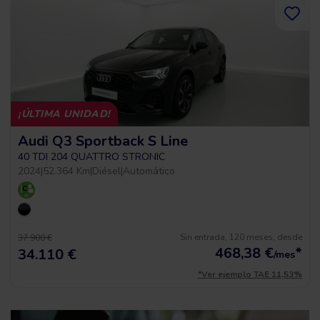
¡ÚLTIMA UNIDAD!
Audi Q3 Sportback S Line
40 TDI 204 QUATTRO STRONIC
2024
|
52.364 Km
|
Diésel
|
Automático
Sin entrada, 120 meses, desde
37.900 €
468,38
€
*
34.110 €
/mes
*Ver ejemplo TAE 11,53%