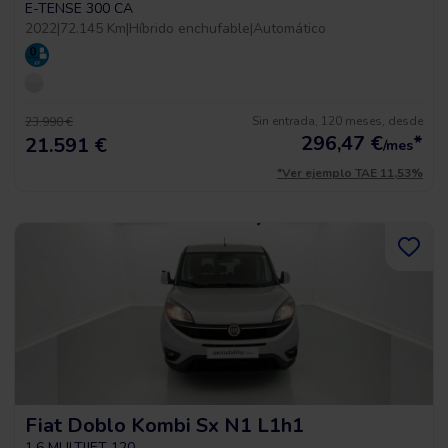
E-TENSE 300 CA
2022
|
72.145 Km
|
Híbrido enchufable
|
Automático
Sin entrada, 120 meses, desde
23.990 €
296,47
€
*
21.591 €
/mes
*Ver ejemplo TAE 11,53%
Fiat Doblo Kombi Sx N1 L1h1
1.6 MULTIJET 120