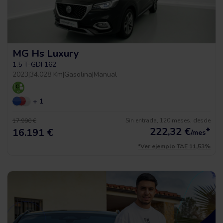
MG Hs Luxury
1.5 T-GDI 162
2023
|
34.028 Km
|
Gasolina
|
Manual
+ 1
Sin entrada, 120 meses, desde
17.990 €
222,32
€
*
16.191 €
/mes
*Ver ejemplo TAE 11,53%