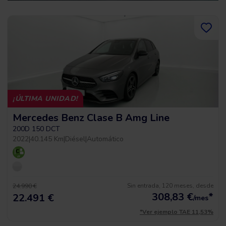
¡ÚLTIMA UNIDAD!
Mercedes Benz Clase B Amg Line
200D 150 DCT
2022
|
40.145 Km
|
Diésel
|
Automático
Sin entrada, 120 meses, desde
24.990 €
308,83
€
*
22.491 €
/mes
*Ver ejemplo TAE 11,53%