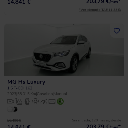
203,79
€
*
14.841 €
/mes
*Ver ejemplo TAE 11,53%
MG Hs Luxury
1.5 T-GDI 162
2023
|
58.015 Km
|
Gasolina
|
Manual
Sin entrada, 120 meses, desde
16.490 €
203,79
€
*
14.841 €
/mes