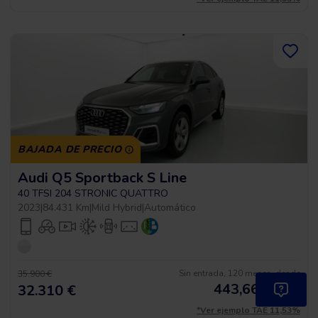
BAJADA DE PRECIO
Audi Q5 Sportback S Line
40 TFSI 204 STRONIC QUATTRO
2023
|
84.431 Km
|
Mild Hybrid
|
Automático
Sin entrada, 120 meses, desde
35.900 €
443,66
€
*
32.310 €
/mes
*Ver ejemplo TAE 11,53%