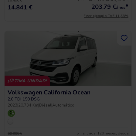
Sin entrada, 120 meses, desde
16.490 €
203,79
€
*
14.841 €
/mes
*Ver ejemplo TAE 11,53%
¡ÚLTIMA UNIDAD!
Volkswagen California Ocean
2.0 TDI 150 DSG
2023
|
20.734 Km
|
Diésel
|
Automático
Sin entrada, 120 meses, desde
60.900 €