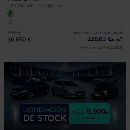
2023
|
63.056 Km
|
Diésel
|
Manual
Sin entrada, 120 meses, desde
18.500 €
228,63
€
*
16.650 €
/mes
*Ver ejemplo TAE 11,53%