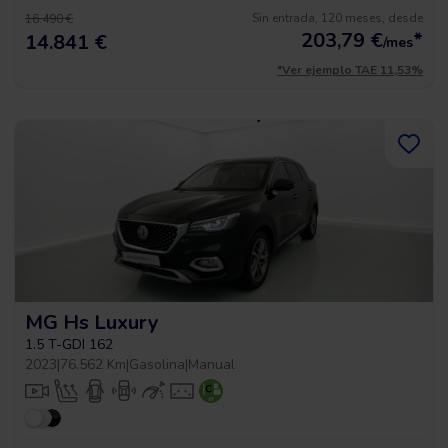
Sin entrada, 120 meses, desde
16.490 €
203,79
€
*
14.841 €
/mes
*Ver ejemplo TAE 11,53%
MG Hs Luxury
1.5 T-GDI 162
2023
|
76.562 Km
|
Gasolina
|
Manual