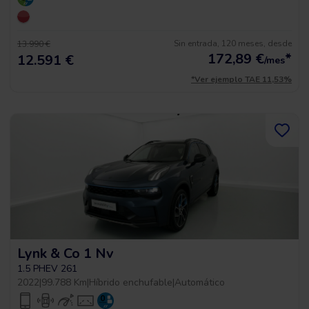
Sin entrada, 120 meses, desde
13.990 €
172,89
€
*
12.591 €
/mes
*Ver ejemplo TAE 11,53%
Lynk & Co 1 Nv
1.5 PHEV 261
2022
|
99.788 Km
|
Híbrido enchufable
|
Automático