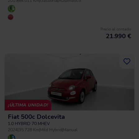
2019
|
64.011 Km
|
Gasolina
|
Automático
Precio al contado
21.990
€
¡ÚLTIMA UNIDAD!
Fiat 500c Dolcevita
1.0 HYBRID 70 MHEV
2024
|
35.728 Km
|
Mild Hybrid
|
Manual