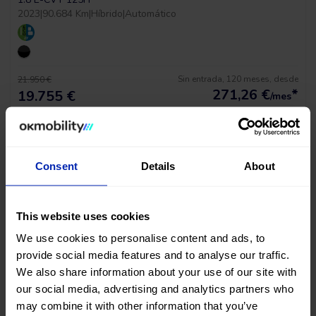
2023
|
90.684 Km
|
Híbrido
|
Automático
Sin entrada, 120 meses, desde
21.950 €
271,26
€
*
19.755 €
/mes
*Ver ejemplo TAE 11,53%
Consent
Details
About
This website uses cookies
We use cookies to personalise content and ads, to
provide social media features and to analyse our traffic.
We also share information about your use of our site with
our social media, advertising and analytics partners who
Tesla Model Y Long Range Awd
may combine it with other information that you’ve
MOTOR DUAL AWD 510