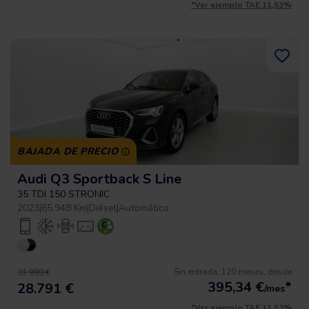
*Ver ejemplo TAE 11,53%
BAJADA DE PRECIO
Audi Q3 Sportback S Line
35 TDI 150 STRONIC
2023
|
65.948 Km
|
Diésel
|
Automático
Sin entrada, 120 meses, desde
31.990 €
395,34
€
*
28.791 €
/mes
*Ver ejemplo TAE 11,53%