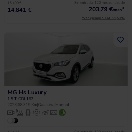
Sin entrada, 120 meses, desde
16.490 €
203,79
€
*
14.841 €
/mes
*Ver ejemplo TAE 11,53%
MG Hs Luxury
1.5 T-GDI 162
2023
|
68.319 Km
|
Gasolina
|
Manual