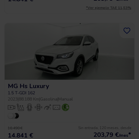
*Ver ejemplo TAE 11,53%
MG Hs Luxury
1.5 T-GDI 162
2023
|
88.188 Km
|
Gasolina
|
Manual
Sin entrada, 120 meses, desde
16.490 €
203,79
€
*
14.841 €
/mes