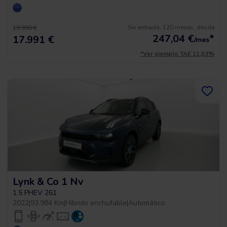
Sin entrada, 120 meses, desde
19.990 €
247,04
€
*
17.991 €
/mes
*Ver ejemplo TAE 11,53%
Lynk & Co 1 Nv
1.5 PHEV 261
2022
|
93.984 Km
|
Híbrido enchufable
|
Automático