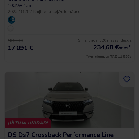
100KW 136
2023
|
18.282 Km
|
Eléctrico
|
Automático
Sin entrada, 120 meses, desde
18.990 €
234,68
€
*
17.091 €
/mes
*Ver ejemplo TAE 11,53%
¡ÚLTIMA UNIDAD!
DS Ds7 Crossback Performance Line +