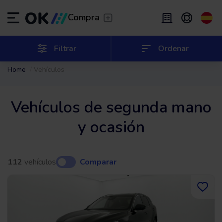
Transfer
/
Deja que te lleven
Compra
Renting flexible
/
De 2 a 9 meses
ES
Español (ES)
Filtrar
Ordenar
Home
Vehículos
EN
English (UK)
Renting
/
De 24 a 60 meses
Vehículos de segunda mano
y ocasión
112
vehículos
Comparar