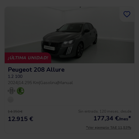
¡ÚLTIMA UNIDAD!
Peugeot 208 Allure
1.2 100
2024
|
14.295 Km
|
Gasolina
|
Manual
Sin entrada, 120 meses, desde
14.350 €
177,34
€
*
12.915 €
/mes
*Ver ejemplo TAE 11,53%