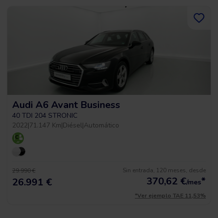
Audi A6 Avant Business
40 TDI 204 STRONIC
2022
|
71.147 Km
|
Diésel
|
Automático
Sin entrada, 120 meses, desde
29.990 €
370,62
€
*
26.991 €
/mes
*Ver ejemplo TAE 11,53%