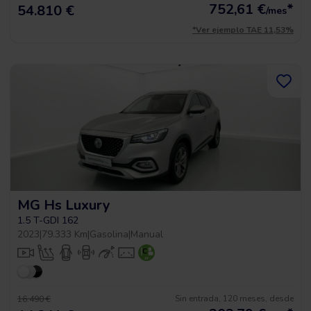
752,61
€
*
54.810 €
/mes
*Ver ejemplo TAE 11,53%
MG Hs Luxury
1.5 T-GDI 162
2023
|
79.333 Km
|
Gasolina
|
Manual
Sin entrada, 120 meses, desde
16.490 €