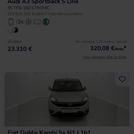
Audi A3 Sportback S Line
35 TFSI 150 STRONIC
2024
|
36.562 Km
|
Mild Hybrid
|
Automático
Sin entrada, 120 meses, desde
25.900 €
320,08
€
*
23.310 €
/mes
*Ver ejemplo TAE 11,53%
Fiat Doblo Kombi Sx N1 L1h1