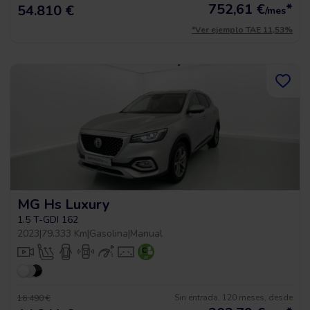
752,61
€
*
54.810 €
/mes
*Ver ejemplo TAE 11,53%
MG Hs Luxury
1.5 T-GDI 162
2023
|
79.333 Km
|
Gasolina
|
Manual
Sin entrada, 120 meses, desde
16.490 €