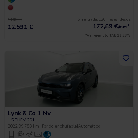
Sin entrada, 120 meses, desde
13.990 €
172,89
€
*
12.591 €
/mes
*Ver ejemplo TAE 11,53%
Lynk & Co 1 Nv
1.5 PHEV 261
2022
|
99.788 Km
|
Híbrido enchufable
|
Automático