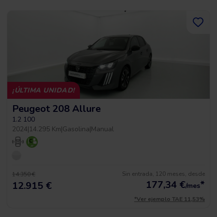
¡ÚLTIMA UNIDAD!
Peugeot 208 Allure
1.2 100
2024
|
14.295 Km
|
Gasolina
|
Manual
Sin entrada, 120 meses, desde
14.350 €
177,34
€
*
12.915 €
/mes
*Ver ejemplo TAE 11,53%