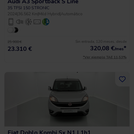
Audi A3 Sportback S Line
35 TFSI 150 STRONIC
2024
|
36.562 Km
|
Mild Hybrid
|
Automático
Sin entrada, 120 meses, desde
25.900 €
320,08
€
*
23.310 €
/mes
*Ver ejemplo TAE 11,53%
Fiat Doblo Kombi Sx N1 L1h1