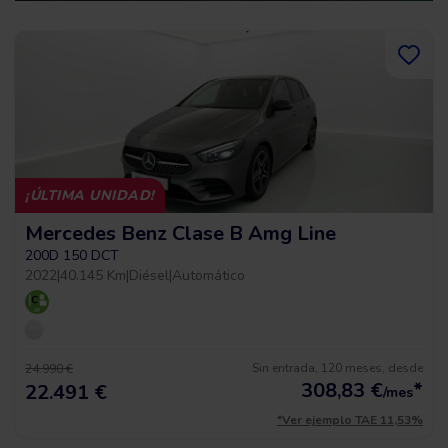
¡ÚLTIMA UNIDAD!
Mercedes Benz Clase B Amg Line
200D 150 DCT
2022
|
40.145 Km
|
Diésel
|
Automático
Sin entrada, 120 meses, desde
24.990 €
308,83
€
*
22.491 €
/mes
*Ver ejemplo TAE 11,53%