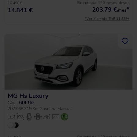
Sin entrada, 120 meses, desde
16.490 €
203,79
€
*
14.841 €
/mes
*Ver ejemplo TAE 11,53%
MG Hs Luxury
1.5 T-GDI 162
2023
|
68.319 Km
|
Gasolina
|
Manual