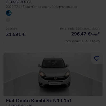
E-TENSE 300 CA
2022
|
72.145 Km
|
Híbrido enchufable
|
Automático
Sin entrada, 120 meses, desde
23.990 €
296,47
€
*
21.591 €
/mes
*Ver ejemplo TAE 11,53%
Fiat Doblo Kombi Sx N1 L1h1
1.6 MULTIJET 120