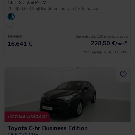
1.5 T-GDI 258 PHEV
2023
|
38.823 Km
|
Híbrido enchufable
|
Automático
Sin entrada, 120 meses, desde
18.490 €
228,50
€
*
16.641 €
/mes
*Ver ejemplo TAE 11,53%
¡ÚLTIMA UNIDAD!
Toyota C-hr Business Edition
1.8 E-CVT 125H