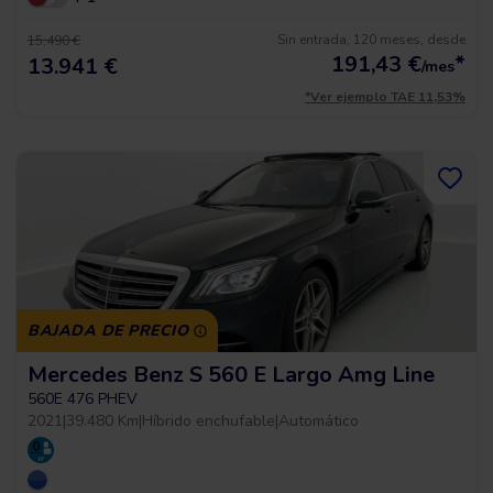
Sin entrada, 120 meses, desde
15.490 €
191,43
€
*
13.941 €
/mes
*Ver ejemplo TAE 11,53%
BAJADA DE PRECIO
Mercedes Benz S 560 E Largo Amg Line
560E 476 PHEV
2021
|
39.480 Km
|
Híbrido enchufable
|
Automático