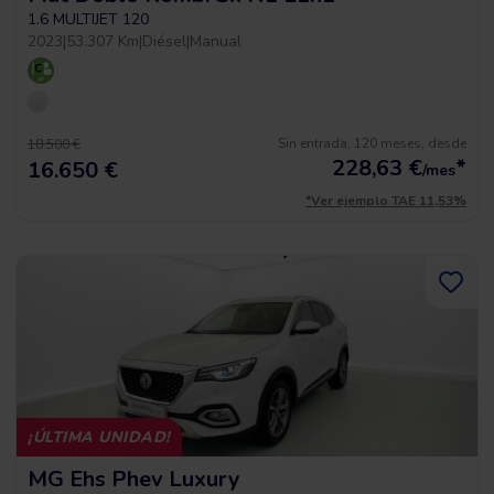
1.6 MULTIJET 120
2023
|
53.307 Km
|
Diésel
|
Manual
Sin entrada, 120 meses, desde
18.500 €
228,63
€
*
16.650 €
/mes
*Ver ejemplo TAE 11,53%
¡ÚLTIMA UNIDAD!
MG Ehs Phev Luxury