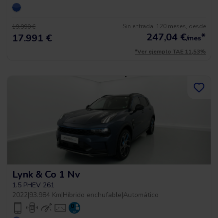
Sin entrada, 120 meses, desde
19.990 €
247,04
€
*
17.991 €
/mes
*Ver ejemplo TAE 11,53%
Lynk & Co 1 Nv
1.5 PHEV 261
2022
|
93.984 Km
|
Híbrido enchufable
|
Automático