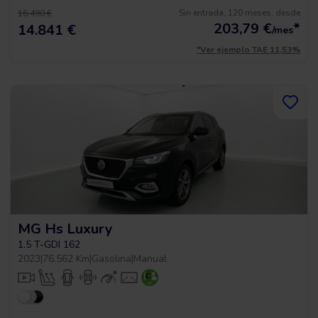
Sin entrada, 120 meses, desde
16.490 €
203,79
€
*
14.841 €
/mes
*Ver ejemplo TAE 11,53%
MG Hs Luxury
1.5 T-GDI 162
2023
|
76.562 Km
|
Gasolina
|
Manual