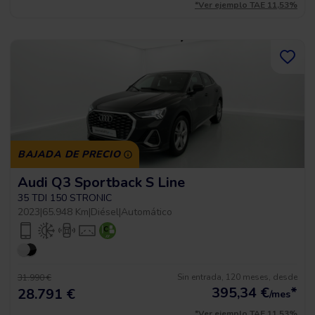
*Ver ejemplo TAE 11,53%
BAJADA DE PRECIO
Audi Q3 Sportback S Line
35 TDI 150 STRONIC
2023
|
65.948 Km
|
Diésel
|
Automático
Sin entrada, 120 meses, desde
31.990 €
395,34
€
*
28.791 €
/mes
*Ver ejemplo TAE 11,53%