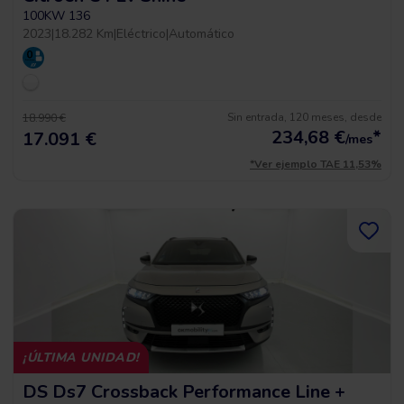
100KW 136
2023
|
18.282 Km
|
Eléctrico
|
Automático
Sin entrada, 120 meses, desde
18.990 €
234,68
€
*
17.091 €
/mes
*Ver ejemplo TAE 11,53%
¡ÚLTIMA UNIDAD!
DS Ds7 Crossback Performance Line +