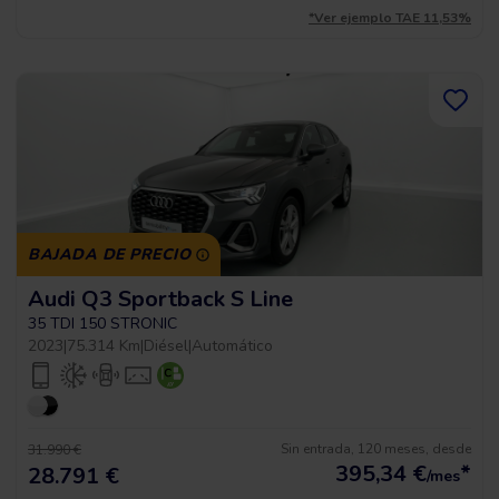
*Ver ejemplo TAE 11,53%
BAJADA DE PRECIO
Audi Q3 Sportback S Line
35 TDI 150 STRONIC
2023
|
75.314 Km
|
Diésel
|
Automático
Sin entrada, 120 meses, desde
31.990 €
395,34
€
*
28.791 €
/mes