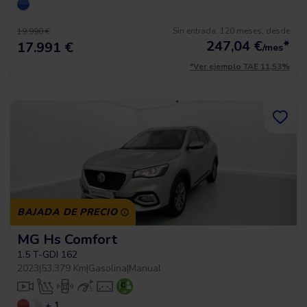
Sin entrada, 120 meses, desde
19.990 €
247,04
€
*
17.991 €
/mes
*Ver ejemplo TAE 11,53%
BAJADA DE PRECIO
MG Hs Comfort
1.5 T-GDI 162
2023
|
53.379 Km
|
Gasolina
|
Manual
+ 1