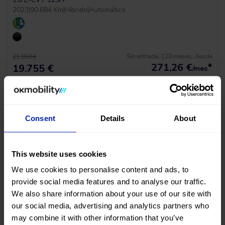
2023
|
90.684 Km
|
Híbrido
|
Automático
Sin entrada, 120 meses, desde
21.950 €
271,26
€
*
19.755 €
/mes
*Ver ejemplo TAE 11,53%
Consent
Details
About
This website uses cookies
We use cookies to personalise content and ads, to
provide social media features and to analyse our traffic.
We also share information about your use of our site with
our social media, advertising and analytics partners who
Tesla Model Y Long Range Awd
may combine it with other information that you’ve
MOTOR DUAL AWD 510