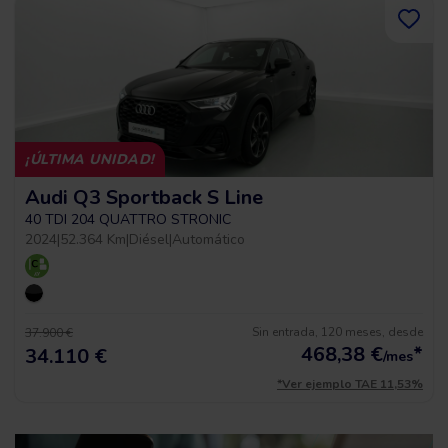
¡ÚLTIMA UNIDAD!
Audi Q3 Sportback S Line
40 TDI 204 QUATTRO STRONIC
2024
|
52.364 Km
|
Diésel
|
Automático
Sin entrada, 120 meses, desde
37.900 €
468,38
€
*
34.110 €
/mes
*Ver ejemplo TAE 11,53%