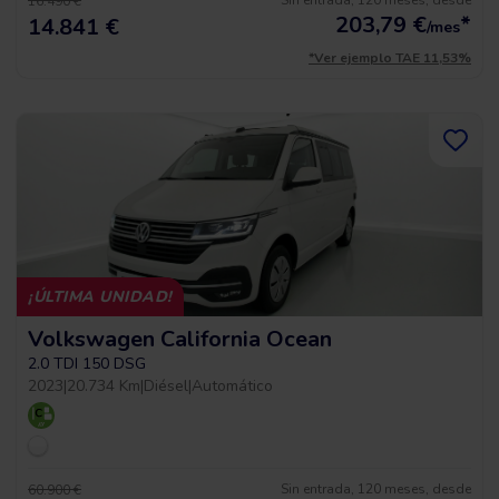
Sin entrada, 120 meses, desde
16.490 €
203,79
€
*
14.841 €
/mes
*Ver ejemplo TAE 11,53%
¡ÚLTIMA UNIDAD!
Volkswagen California Ocean
2.0 TDI 150 DSG
2023
|
20.734 Km
|
Diésel
|
Automático
Sin entrada, 120 meses, desde
60.900 €