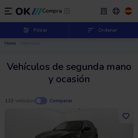
Transfer
/
Deja que te lleven
Compra
Renting flexible
/
De 2 a 9 meses
ES
Español (ES)
Filtrar
Ordenar
Home
Vehículos
EN
English (UK)
Renting
/
De 24 a 60 meses
Vehículos de segunda mano
y ocasión
112
vehículos
Comparar