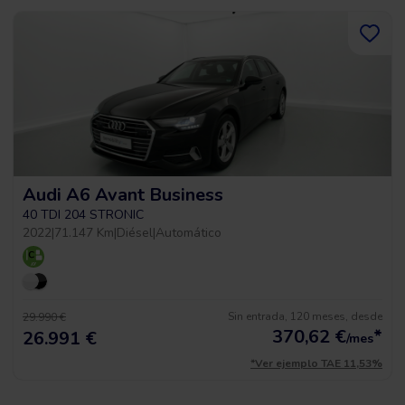
Audi A6 Avant Business
40 TDI 204 STRONIC
2022
|
71.147 Km
|
Diésel
|
Automático
Sin entrada, 120 meses, desde
29.990 €
370,62
€
*
26.991 €
/mes
*Ver ejemplo TAE 11,53%