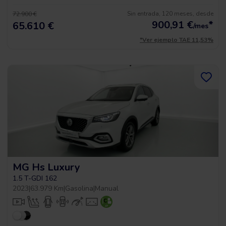
Sin entrada, 120 meses, desde
72.900 €
900,91
€
*
65.610 €
/mes
*Ver ejemplo TAE 11,53%
MG Hs Luxury
1.5 T-GDI 162
2023
|
63.979 Km
|
Gasolina
|
Manual