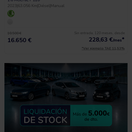
2023
|
63.056 Km
|
Diésel
|
Manual
Sin entrada, 120 meses, desde
18.500 €
228,63
€
*
16.650 €
/mes
*Ver ejemplo TAE 11,53%