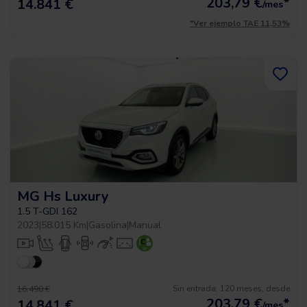
203,79
€
*
14.841 €
/mes
*Ver ejemplo TAE 11,53%
MG Hs Luxury
1.5 T-GDI 162
2023
|
58.015 Km
|
Gasolina
|
Manual
Sin entrada, 120 meses, desde
16.490 €
203,79
€
*
14.841 €
/mes