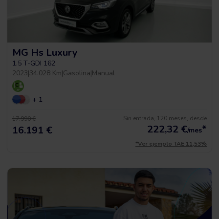
MG Hs Luxury
1.5 T-GDI 162
2023
|
34.028 Km
|
Gasolina
|
Manual
+ 1
Sin entrada, 120 meses, desde
17.990 €
222,32
€
*
16.191 €
/mes
*Ver ejemplo TAE 11,53%