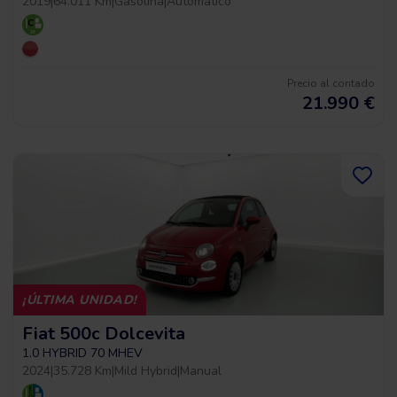
2019
|
64.011 Km
|
Gasolina
|
Automático
Precio al contado
21.990
€
¡ÚLTIMA UNIDAD!
Fiat 500c Dolcevita
1.0 HYBRID 70 MHEV
2024
|
35.728 Km
|
Mild Hybrid
|
Manual