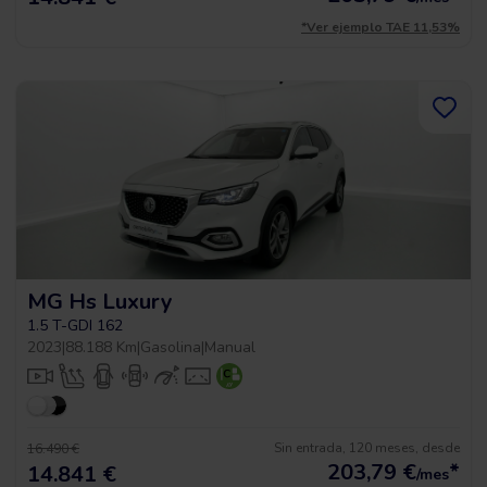
*Ver ejemplo TAE 11,53%
MG Hs Luxury
1.5 T-GDI 162
2023
|
88.188 Km
|
Gasolina
|
Manual
Sin entrada, 120 meses, desde
16.490 €
203,79
€
*
14.841 €
/mes