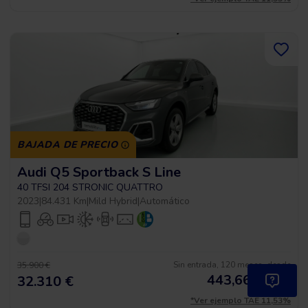
BAJADA DE PRECIO
Audi Q5 Sportback S Line
40 TFSI 204 STRONIC QUATTRO
2023
|
84.431 Km
|
Mild Hybrid
|
Automático
Sin entrada, 120 meses, desde
35.900 €
443,66
€
*
32.310 €
/mes
*Ver ejemplo TAE 11,53%