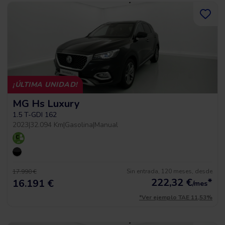
¡ÚLTIMA UNIDAD!
MG Hs Luxury
1.5 T-GDI 162
2023
|
32.094 Km
|
Gasolina
|
Manual
Sin entrada, 120 meses, desde
17.990 €
222,32
€
*
16.191 €
/mes
*Ver ejemplo TAE 11,53%