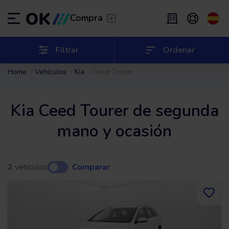
Transfer
/
Deja que te lleven
Compra
Renting flexible
/
De 2 a 9 meses
ES
Español (ES)
Filtrar
Ordenar
Home
Vehículos
Kia
Ceed Tourer
EN
English (UK)
Renting
/
De 24 a 60 meses
Kia Ceed Tourer de segunda
mano y ocasión
2
vehículos
Comparar