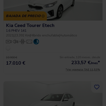
BAJADA DE PRECIO
Kia Ceed Tourer Etech
1.6 PHEV 141
2021
|
23.392 Km
|
Híbrido enchufable
|
Automático
Sin entrada, 120 meses, desde
18.900 €
233,57
€
*
17.010 €
/mes
*Ver ejemplo TAE 11,53%