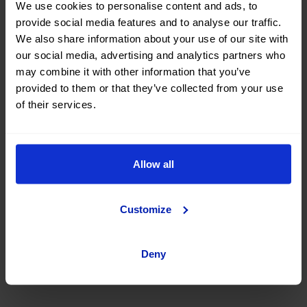
We use cookies to personalise content and ads, to
provide social media features and to analyse our traffic.
¿Estás pensando en comprar un coche Kia Ceed Tourer de
We also share information about your use of our site with
segunda mano? Has llegado al sitio adecuado. Tanto en la
our social media, advertising and analytics partners who
web de OK Mobility como en
nuestras stores de venta
may combine it with other information that you’ve
encontrarás una gran variedad de coches de ocasión de la
marca Kia Ceed Tourer al mejor precio.
provided to them or that they’ve collected from your use
of their services.
Busca, compara y encuentra un coche Kia Ceed Tourer
#casinuevo entre una gran selección de vehículos de
diferente carrocería, color, nº de puertas, combustible y tipo
de cambio. También podrás afinar tu búsqueda filtrando
Allow all
según nº de kilómetros, precio total del vehículo o cuota de
financiación.
Customize
¿A qué esperas? Encuentra ahora tu próximo coche Kia
Ceed Tourer de segunda mano y ocasión en okmobility.com.
Deny