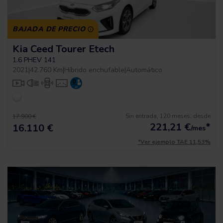
BAJADA DE PRECIO
Kia Ceed Tourer Etech
1.6 PHEV 141
2021
|
42.760 Km
|
Híbrido enchufable
|
Automático
Sin entrada, 120 meses, desde
17.900 €
221,21
€
*
16.110 €
/mes
*Ver ejemplo TAE 11,53%