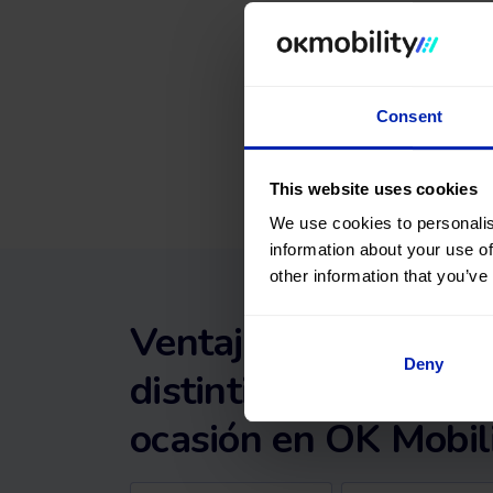
Consent
This website uses cookies
We use cookies to personalis
information about your use of
other information that you’ve
Ventajas de comprar
Deny
distintivo ambiental
ocasión en OK Mobil