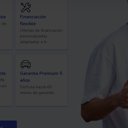
ble
Financiación
flexible
s de
Ofertas de financiación
personalizadas
adaptadas a ti.
nte
Garantia Premium 5
años
40%
culo
Disfruta hasta 60
meses de garantía.
os