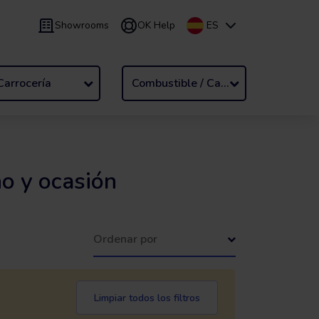
Showrooms
OK Help
ES
9 meses
Renting
/
De 24 a 60 meses
Carrocería
Combustible / Cambio
o y ocasión
Ordenar por
Limpiar todos los filtros