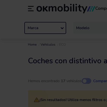
Comp
Alquiler
/
De 1 a 89 días
Tran
ES
Español (ES)
EN
English (UK)
Marca
Modelo
Home
Vehículos
ECO
Coches con distintivo
Hemos encontrado
17
vehículos
Compar
¡Sin resultados! Utiliza menos filtros 