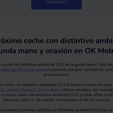
Contactar
óximo coche con distintivo amb
unda mano y ocasión en OK Mobi
 coche con distintivo ambiental ECO de segunda mano? Has llega
n
nuestras Stores de venta
encontrarás una gran variedad de coch
al mejor precio.
n coche con distintivo ambiental ECO #casinuevo entre una gran 
el
,
Citroën
,
Peugeot
,
Seat
o
Audi
y últimos modelos del mercado
ra tu nuevo coche con distintivo ambiental ECO, podrás afinar tu b
carrocería, color, nº de puertas, combustible, nº de km y precio.
ra ahora tu próximo vehículo con distintivo ambiental ECO de s