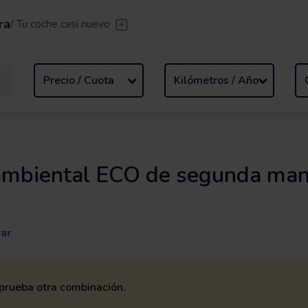
ra
/
Tu coche casi nuevo
sfer
/
Deja que te lleven
Renting flexible
/
De 2 a 
Precio / Cuota
Kilómetros / Año
 ambiental ECO de segunda man
ar
o prueba otra combinación.