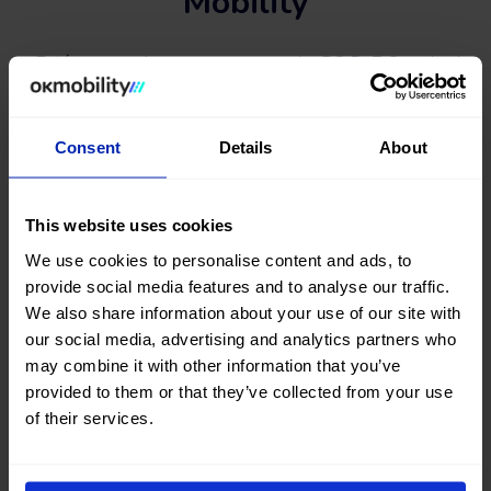
Mobility
¿Estás pensando en comprar un coche DS Ds7 Crossback
de segunda mano? Has llegado al sitio adecuado. Tanto en
la web de OK Mobility como en
nuestras stores de venta
encontrarás una gran variedad de coches de ocasión de la
Consent
Details
About
marca DS Ds7 Crossback al mejor precio.
Busca, compara y encuentra un coche DS Ds7 Crossback
#casinuevo entre una gran selección de vehículos de
This website uses cookies
diferente carrocería, color, nº de puertas, combustible y tipo
de cambio. También podrás afinar tu búsqueda filtrando
We use cookies to personalise content and ads, to
según nº de kilómetros, precio total del vehículo o cuota de
provide social media features and to analyse our traffic.
financiación.
We also share information about your use of our site with
our social media, advertising and analytics partners who
¿A qué esperas? Encuentra ahora tu próximo coche DS Ds7
may combine it with other information that you’ve
Crossback de segunda mano y ocasión en okmobility.com.
provided to them or that they’ve collected from your use
of their services.