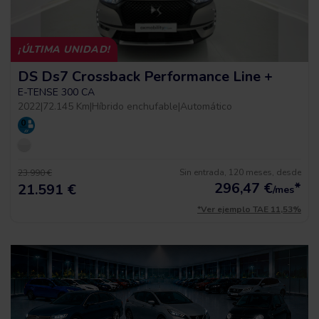
¡ÚLTIMA UNIDAD!
DS Ds7 Crossback Performance Line +
E-TENSE 300 CA
2022
|
72.145 Km
|
Híbrido enchufable
|
Automático
Sin entrada, 120 meses, desde
23.990 €
296,47
€
*
21.591 €
/mes
*Ver ejemplo TAE 11,53%