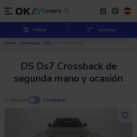
Transfer
/
Deja que te lleven
Compra
Renting flexible
/
De 2 a 9 meses
ES
Español (ES)
Filtrar
Ordenar
Home
Vehículos
DS
Ds7 Crossback
EN
English (UK)
Renting
/
De 24 a 60 meses
DS Ds7 Crossback de
segunda mano y ocasión
1
vehículos
Comparar