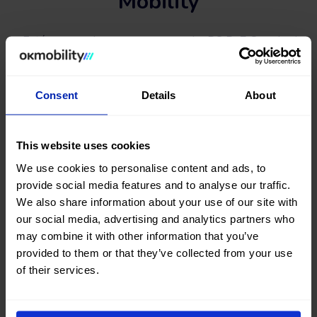
Mobility
¿Estás pensando en comprar un coche DS Ds7 Crossback
de segunda mano? Has llegado al sitio adecuado. Tanto en
la web de OK Mobility como en
nuestras stores de venta
encontrarás una gran variedad de coches de ocasión de la
Consent
Details
About
marca DS Ds7 Crossback al mejor precio.
Busca, compara y encuentra un coche DS Ds7 Crossback
#casinuevo entre una gran selección de vehículos de
This website uses cookies
diferente carrocería, color, nº de puertas, combustible y tipo
de cambio. También podrás afinar tu búsqueda filtrando
We use cookies to personalise content and ads, to
según nº de kilómetros, precio total del vehículo o cuota de
provide social media features and to analyse our traffic.
financiación.
We also share information about your use of our site with
our social media, advertising and analytics partners who
¿A qué esperas? Encuentra ahora tu próximo coche DS Ds7
may combine it with other information that you’ve
Crossback de segunda mano y ocasión en okmobility.com.
provided to them or that they’ve collected from your use
of their services.