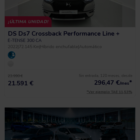
¡ÚLTIMA UNIDAD!
DS Ds7 Crossback Performance Line +
E-TENSE 300 CA
2022
|
72.145 Km
|
Híbrido enchufable
|
Automático
Sin entrada, 120 meses, desde
23.990 €
296,47
€
*
21.591 €
/mes
*Ver ejemplo TAE 11,53%