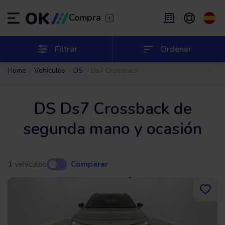
Transfer
/
Deja que te lleven
Compra
Renting flexible
/
De 2 a 9 meses
ES
Español (ES)
Filtrar
Ordenar
Home
Vehículos
DS
Ds7 Crossback
EN
English (UK)
Renting
/
De 24 a 60 meses
DS Ds7 Crossback de
segunda mano y ocasión
1
vehículos
Comparar