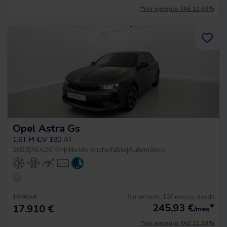
*Ver ejemplo TAE 11,53%
Opel Astra Gs
1.6T PHEV 180 AT
2023
|
76.626 Km
|
Híbrido enchufable
|
Automático
Sin entrada, 120 meses, desde
19.900 €
245,93
€
*
17.910 €
/mes
*Ver ejemplo TAE 11,53%