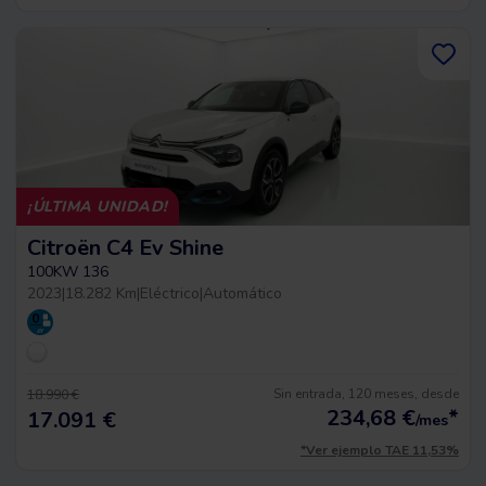
¡ÚLTIMA UNIDAD!
Citroën C4 Ev Shine
100KW 136
2023
|
18.282 Km
|
Eléctrico
|
Automático
Sin entrada, 120 meses, desde
18.990 €
234,68
€
*
17.091 €
/mes
*Ver ejemplo TAE 11,53%