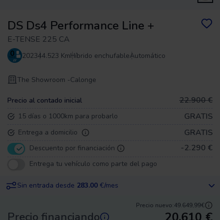
DS Ds4 Performance Line +
E-TENSE 225 CA
2023
44.523 Km
Híbrido enchufable
Automático
The Showroom -
Calonge
22.900 €
Precio al contado inicial
GRATIS
15 días o 1000km para probarlo
GRATIS
Entrega a domicilio
-2.290 €
Descuento por financiación
Entrega tu vehículo como parte del pago
Sin entrada desde
283.00
€/mes
Precio nuevo:
49.649,99€
20.610
€
Precio financiando