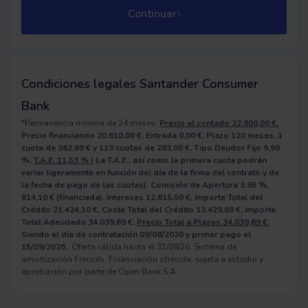
Continuar
Condiciones legales Santander Consumer
Bank
*Permanencia mínima de 24 meses.
Precio al contado 22.900,00
€.
Precio financiando 20.610,00
€.
Entrada 0,00
€.
Plazo 120
meses,
1
cuota de 362,69
€
y 119
cuotas de 283,00
€,
Tipo Deudor Fijo 9,99
%,
T.A.E. 11,53
%
(
La T.A.E., así como la primera cuota podrán
variar ligeramente en función del día de la firma del contrato y de
la fecha de pago de las cuotas).
Comisión de Apertura 3,95
%,
814,10
€
(financiada).
Intereses 12.615,59
€,
Importe Total del
Crédito 21.424,10
€,
Coste Total del Crédito 13.429,69
€,
Importe
Total Adeudado 34.039,69
€,
Precio Total a Plazos 34.039,69
€.
Siendo el día de contratación 09/08/2026
y primer pago el
15/09/2026
. Oferta válida hasta el 31/08/26. Sistema de
amortización Francés. Financiación ofrecida, sujeta a estudio y
aprobación por parte de Open Bank S.A.