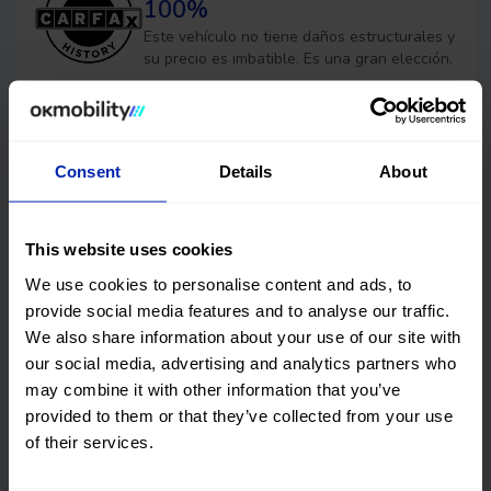
100%
Este vehículo no tiene daños estructurales y
su precio es imbatible. Es una gran elección.
The Showroom Calonge
Consent
Details
About
The Showroom - Calonge (Barcelona)
Dirección
Horario
C-1412a, 7,
Lunes - Jueves: 09:00 - 18:00
This website uses cookies
08281 Calonge de Segarra,
Viernes: 09:00 - 15:00
Barcelona
We use cookies to personalise content and ads, to
provide social media features and to analyse our traffic.
We also share information about your use of our site with
Solicitar cita previa
our social media, advertising and analytics partners who
may combine it with other information that you’ve
provided to them or that they’ve collected from your use
of their services.