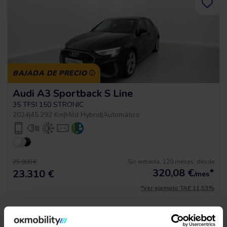
BAJADA DE PRECIO
Audi A3 Sportback S Line
35 TFSI 150 STRONIC
2024
|
45.292 Km
|
Mild Hybrid
|
Automático
Sin entrada, 120 meses, desde
25.900 €
320,08
€
*
23.310 €
/mes
*Ver ejemplo TAE 11,53%