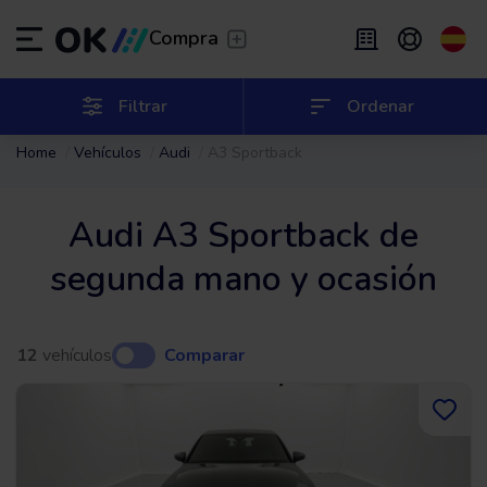
Transfer
/
Deja que te lleven
Compra
Renting flexible
/
De 2 a 9 meses
ES
Español (ES)
Filtrar
Ordenar
Home
Vehículos
Audi
A3 Sportback
EN
English (UK)
Renting
/
De 24 a 60 meses
Audi A3 Sportback de
segunda mano y ocasión
12
vehículos
Comparar