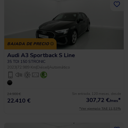
BAJADA DE PRECIO
Audi A3 Sportback S Line
35 TDI 150 STRONIC
2023
|
72.989 Km
|
Diésel
|
Automático
Sin entrada, 120 meses, desde
24.900 €
307,72
€
*
22.410 €
/mes
*Ver ejemplo TAE 11,53%