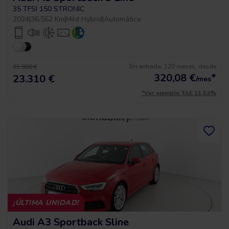
35 TFSI 150 STRONIC
2024
|
36.562 Km
|
Mild Hybrid
|
Automático
Sin entrada, 120 meses, desde
25.900 €
320,08
€
*
23.310 €
/mes
*Ver ejemplo TAE 11,53%
¡ÚLTIMA UNIDAD!
Audi A3 Sportback Sline