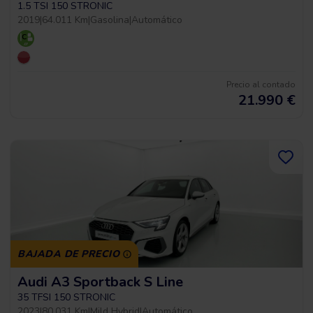
1.5 TSI 150 STRONIC
2019
|
64.011 Km
|
Gasolina
|
Automático
Precio al contado
21.990
€
BAJADA DE PRECIO
Audi A3 Sportback S Line
35 TFSI 150 STRONIC
2023
|
80.031 Km
|
Mild Hybrid
|
Automático