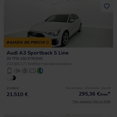
BAJADA DE PRECIO
Audi A3 Sportback S Line
35 TFSI 150 STRONIC
2023
|
65.171 Km
|
Mild Hybrid
|
Automático
Sin entrada, 120 meses, desde
23.900 €
295,36
€
*
21.510 €
/mes
*Ver ejemplo TAE 11,53%