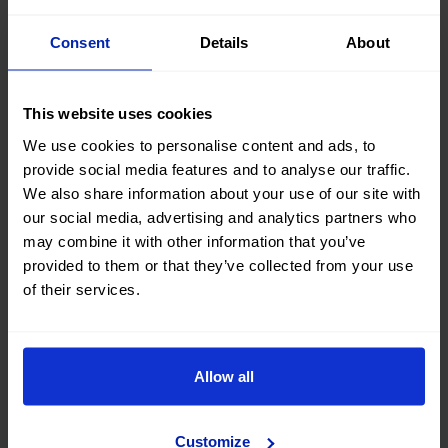
Consent
Details
About
This website uses cookies
BAJADA DE PRECIO
We use cookies to personalise content and ads, to
provide social media features and to analyse our traffic.
Audi A3 Sportback S Line
We also share information about your use of our site with
35 TFSI 150 STRONIC
2023
|
62.007 Km
|
Mild Hybrid
|
Automático
our social media, advertising and analytics partners who
may combine it with other information that you’ve
provided to them or that they’ve collected from your use
of their services.
Sin entrada, 120 meses, desde
23.900 €
295,36
€
*
21.510 €
/mes
*Ver ejemplo TAE 11,53%
Allow all
Customize