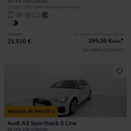
35 TFSI 150 STRONIC
2023
|
61.154 Km
|
Mild Hybrid
|
Automático
Sin entrada, 120 meses, desde
23.900 €
295,36
€
*
21.510 €
/mes
*Ver ejemplo TAE 11,53%
BAJADA DE PRECIO
Audi A3 Sportback S Line
35 TFSI 150 STRONIC