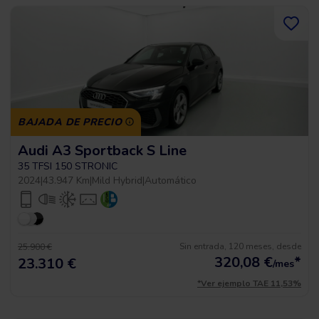
BAJADA DE PRECIO
Audi A3 Sportback S Line
35 TFSI 150 STRONIC
2024
|
43.947 Km
|
Mild Hybrid
|
Automático
Sin entrada, 120 meses, desde
25.900 €
320,08
€
*
23.310 €
/mes
*Ver ejemplo TAE 11,53%