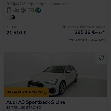
2023
|
66.763 Km
|
Mild Hybrid
|
Automático
Sin entrada, 120 meses, desde
23.900 €
295,36
€
*
21.510 €
/mes
*Ver ejemplo TAE 11,53%
BAJADA DE PRECIO
Audi A3 Sportback S Line
35 TFSI 150 STRONIC