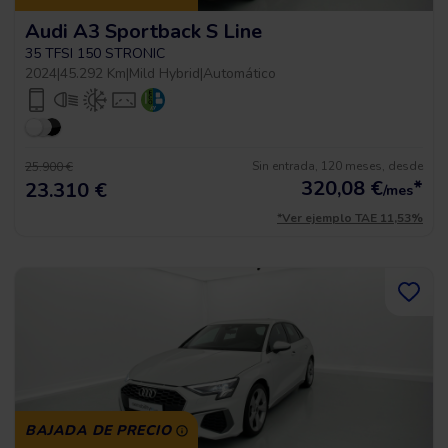
Audi A3 Sportback S Line
35 TFSI 150 STRONIC
2024
|
45.292 Km
|
Mild Hybrid
|
Automático
Sin entrada, 120 meses, desde
25.900 €
320,08
€
*
23.310 €
/mes
*Ver ejemplo TAE 11,53%
BAJADA DE PRECIO