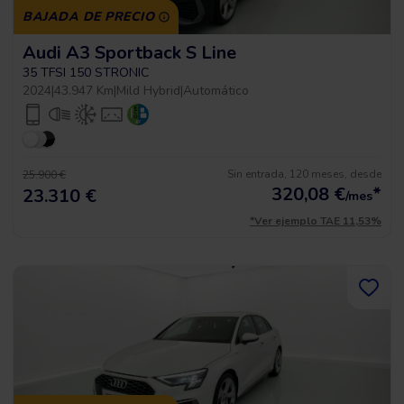
BAJADA DE PRECIO
Audi A3 Sportback S Line
35 TFSI 150 STRONIC
2024
|
43.947 Km
|
Mild Hybrid
|
Automático
Sin entrada, 120 meses, desde
25.900 €
320,08
€
*
23.310 €
/mes
*Ver ejemplo TAE 11,53%