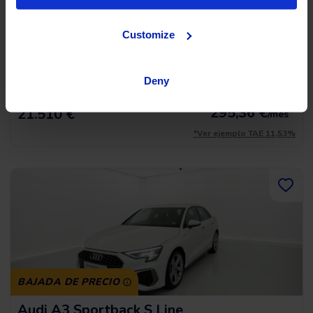
Audi A3 Sportback S Line
35 TFSI 150 STRONIC
2023
|
66.763 Km
|
Mild Hybrid
|
Automático
Customize
Deny
Sin entrada, 120 meses, desde
23.900 €
295,36
€
*
21.510 €
/mes
*Ver ejemplo TAE 11,53%
BAJADA DE PRECIO
Audi A3 Sportback S Line