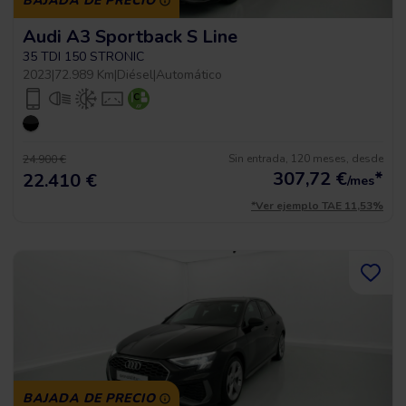
BAJADA DE PRECIO
Audi A3 Sportback S Line
35 TDI 150 STRONIC
2023
|
72.989 Km
|
Diésel
|
Automático
Sin entrada, 120 meses, desde
24.900 €
307,72
€
*
22.410 €
/mes
*Ver ejemplo TAE 11,53%
BAJADA DE PRECIO