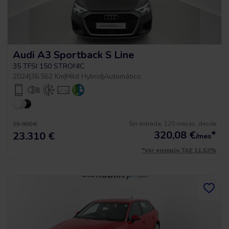
Audi A3 Sportback S Line
35 TFSI 150 STRONIC
2024
|
36.562 Km
|
Mild Hybrid
|
Automático
Sin entrada, 120 meses, desde
25.900 €
320,08
€
*
23.310 €
/mes
*Ver ejemplo TAE 11,53%