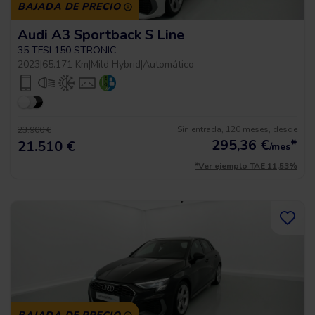
BAJADA DE PRECIO
Audi A3 Sportback S Line
35 TFSI 150 STRONIC
2023
|
65.171 Km
|
Mild Hybrid
|
Automático
Sin entrada, 120 meses, desde
23.900 €
295,36
€
*
21.510 €
/mes
*Ver ejemplo TAE 11,53%