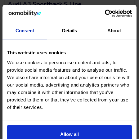
Audi A3 Sportback S Line
35 TFSI 150 STRONIC
2023
|
61.154 Km
|
Mild Hybrid
|
Automático
Consent
Details
About
Sin entrada, 120 meses, desde
23.900 €
295,36
€
*
21.510 €
This website uses cookies
/mes
We use cookies to personalise content and ads, to
*Ver ejemplo TAE 11,53%
provide social media features and to analyse our traffic.
We also share information about your use of our site with
our social media, advertising and analytics partners who
may combine it with other information that you’ve
provided to them or that they’ve collected from your use
of their services.
BAJADA DE PRECIO
Allow all