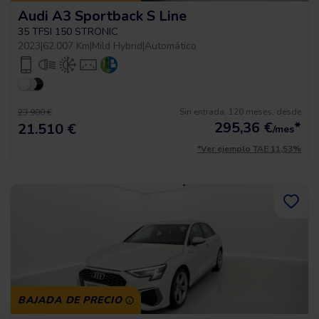
Audi A3 Sportback S Line
35 TFSI 150 STRONIC
2023
|
62.007 Km
|
Mild Hybrid
|
Automático
Sin entrada, 120 meses, desde
23.900 €
295,36
€
*
21.510 €
/mes
*Ver ejemplo TAE 11,53%
BAJADA DE PRECIO