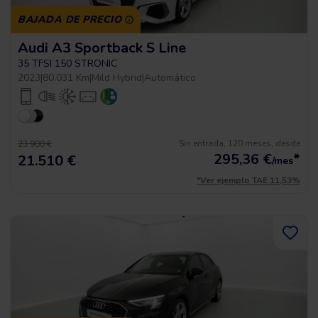
BAJADA DE PRECIO
Audi A3 Sportback S Line
35 TFSI 150 STRONIC
2023
|
80.031 Km
|
Mild Hybrid
|
Automático
Sin entrada, 120 meses, desde
23.900 €
295,36
€
*
21.510 €
/mes
*Ver ejemplo TAE 11,53%