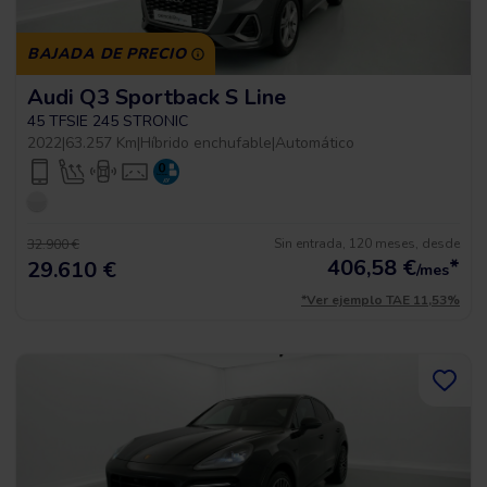
BAJADA DE PRECIO
Audi Q3 Sportback S Line
45 TFSIE 245 STRONIC
2022
|
63.257 Km
|
Híbrido enchufable
|
Automático
Sin entrada, 120 meses, desde
32.900 €
406,58
€
*
29.610 €
/mes
*Ver ejemplo TAE 11,53%