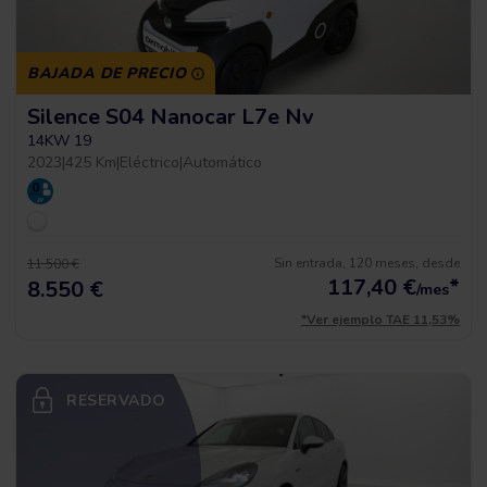
BAJADA DE PRECIO
Silence S04 Nanocar L7e Nv
14KW 19
2023
|
425 Km
|
Eléctrico
|
Automático
Sin entrada, 120 meses, desde
11.500 €
117,40
€
*
8.550 €
/mes
*Ver ejemplo TAE 11,53%
RESERVADO