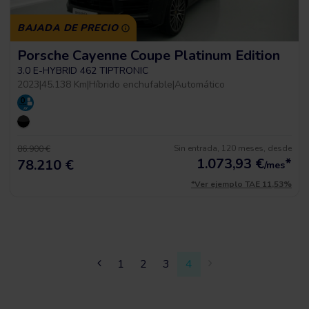
BAJADA DE PRECIO
Porsche Cayenne Coupe Platinum Edition
3.0 E-HYBRID 462 TIPTRONIC
2023
|
45.138 Km
|
Híbrido enchufable
|
Automático
Sin entrada, 120 meses, desde
86.900 €
1.073,93
€
*
78.210 €
/mes
*Ver ejemplo TAE 11,53%
1
2
3
4