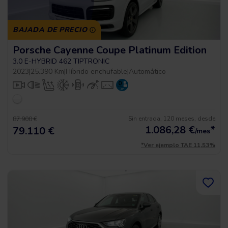
BAJADA DE PRECIO
Porsche Cayenne Coupe Platinum Edition
3.0 E-HYBRID 462 TIPTRONIC
2023
|
25.390 Km
|
Híbrido enchufable
|
Automático
Sin entrada, 120 meses, desde
87.900 €
1.086,28
€
*
79.110 €
/mes
*Ver ejemplo TAE 11,53%