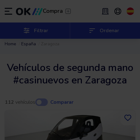
Transfer
/
Deja que te lleven
Compra
Renting flexible
/
De 2 a 9 meses
ES
Español (ES)
Filtrar
Ordenar
Home
España
Zaragoza
EN
English (UK)
Renting
/
De 24 a 60 meses
Vehículos de segunda mano
#casinuevos en Zaragoza
112
vehículos
Comparar