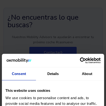
¿No encuentras lo que
buscas?
Nuestros Mobility Advisors te ayudarán a encontrar tu
próximo coche #casinuevo
Contactar
Consent
Details
About
Compra tu próximo coche
This website uses cookies
seminuevo en Zaragoza con
We use cookies to personalise content and ads, to
provide social media features and to analyse our traffic.