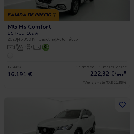
BAJADA DE PRECIO
MG Hs Comfort
1.5 T-GDI 162 AT
2023
|
45.390 Km
|
Gasolina
|
Automático
Sin entrada, 120 meses, desde
17.990 €
222,32
€
*
16.191 €
/mes
*Ver ejemplo TAE 11,53%