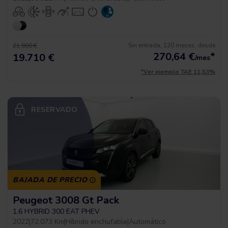
Sin entrada, 120 meses, desde
21.900 €
270,64
€
*
19.710 €
/mes
*Ver ejemplo TAE 11,53%
RESERVADO
BAJADA DE PRECIO
Peugeot 3008 Gt Pack
1.6 HYBRID 300 EAT PHEV
2022
|
72.073 Km
|
Híbrido enchufable
|
Automático