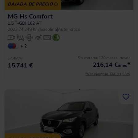
BAJADA DE PRECIO
MG Hs Comfort
1.5 T-GDI 162 AT
2023
|
74.249 Km
|
Gasolina
|
Automático
+ 2
Sin entrada, 120 meses, desde
17.490 €
216,14
€
*
15.741 €
/mes
*Ver ejemplo TAE 11,53%