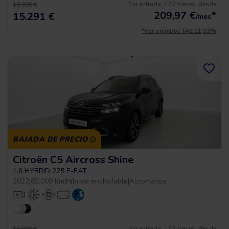
Sin entrada, 120 meses, desde
16.990 €
209,97
€
*
15.291 €
/mes
*Ver ejemplo TAE 11,53%
BAJADA DE PRECIO
Citroën C5 Aircross Shine
1.6 HYBRID 225 E-EAT
2022
|
82.009 Km
|
Híbrido enchufable
|
Automático
Sin entrada, 120 meses, desde