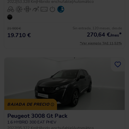
2022
|
53.328 Km
|
Híbrido enchufable
|
Automático
Sin entrada, 120 meses, desde
21.900 €
270,64
€
*
19.710 €
/mes
*Ver ejemplo TAE 11,53%
BAJADA DE PRECIO
Peugeot 3008 Gt Pack
1.6 HYBRID 300 EAT PHEV
2022
|
95.322 Km
|
Híbrido enchufable
|
Automático