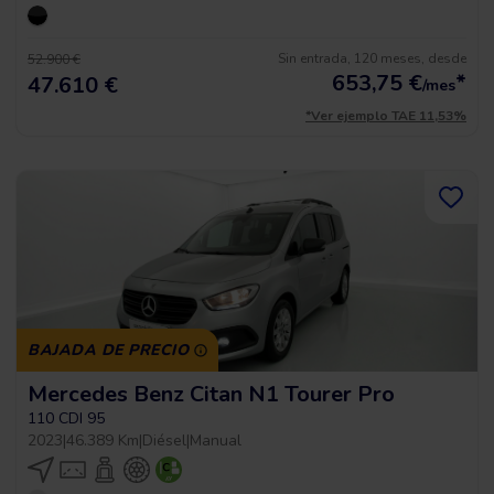
Sin entrada, 120 meses, desde
52.900 €
653,75
€
*
47.610 €
/mes
*Ver ejemplo TAE 11,53%
BAJADA DE PRECIO
Mercedes Benz Citan N1 Tourer Pro
110 CDI 95
2023
|
46.389 Km
|
Diésel
|
Manual