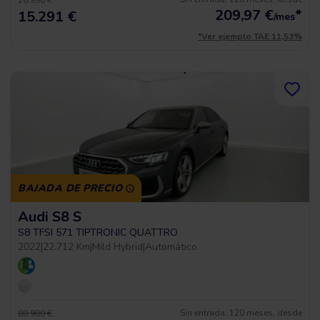
16.990 €
209,97
€
*
15.291 €
/mes
*Ver ejemplo TAE 11,53%
BAJADA DE PRECIO
Audi S8 S
S8 TFSI 571 TIPTRONIC QUATTRO
2022
|
22.712 Km
|
Mild Hybrid
|
Automático
Sin entrada, 120 meses, desde
80.900 €