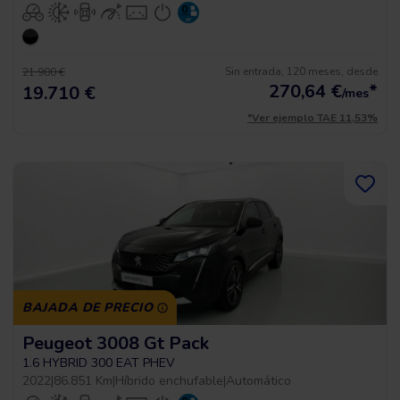
Sin entrada, 120 meses, desde
21.900 €
270,64
€
*
19.710 €
/mes
*Ver ejemplo TAE 11,53%
BAJADA DE PRECIO
Peugeot 3008 Gt Pack
1.6 HYBRID 300 EAT PHEV
2022
|
86.851 Km
|
Híbrido enchufable
|
Automático