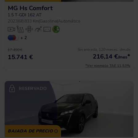
MG Hs Comfort
1.5 T-GDI 162 AT
2023
|
68.833 Km
|
Gasolina
|
Automático
+ 2
Sin entrada, 120 meses, desde
17.490 €
216,14
€
*
15.741 €
/mes
*Ver ejemplo TAE 11,53%
RESERVADO
BAJADA DE PRECIO