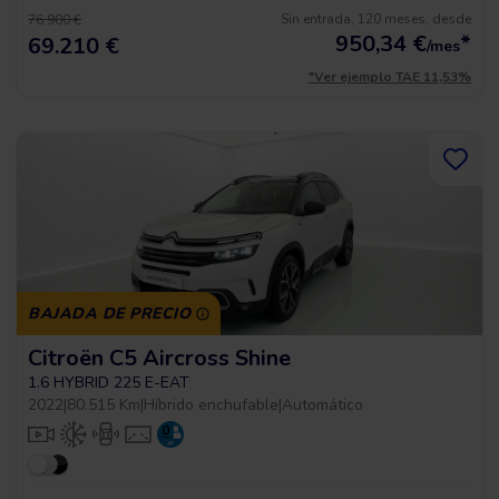
Sin entrada, 120 meses, desde
76.900 €
950,34
€
*
69.210 €
/mes
*Ver ejemplo TAE 11,53%
BAJADA DE PRECIO
Citroën C5 Aircross Shine
1.6 HYBRID 225 E-EAT
2022
|
80.515 Km
|
Híbrido enchufable
|
Automático