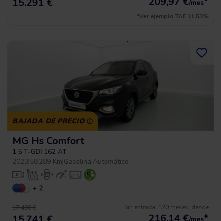
209,97
€
*
15.291 €
/mes
*Ver ejemplo TAE 11,53%
BAJADA DE PRECIO
MG Hs Comfort
1.5 T-GDI 162 AT
2023
|
58.289 Km
|
Gasolina
|
Automático
+ 2
Sin entrada, 120 meses, desde
17.490 €
216,14
€
*
15.741 €
/mes