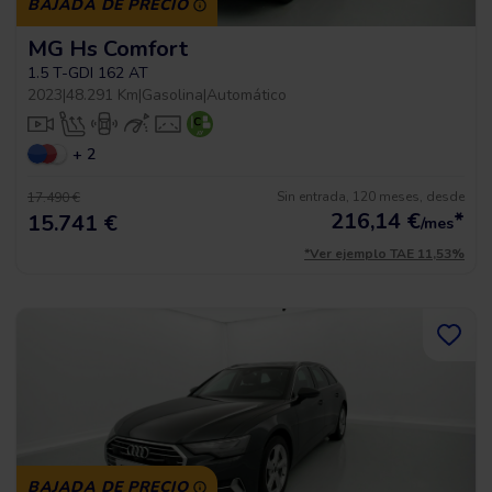
BAJADA DE PRECIO
MG Hs Comfort
1.5 T-GDI 162 AT
2023
|
48.291 Km
|
Gasolina
|
Automático
+ 2
Sin entrada, 120 meses, desde
17.490 €
216,14
€
*
15.741 €
/mes
*Ver ejemplo TAE 11,53%
BAJADA DE PRECIO