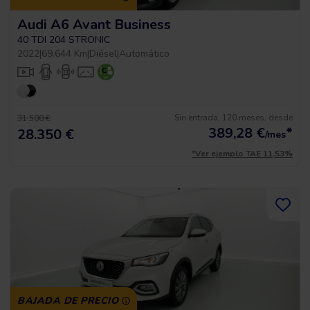
Audi A6 Avant Business
40 TDI 204 STRONIC
2022
|
69.644 Km
|
Diésel
|
Automático
Sin entrada, 120 meses, desde
31.500 €
389,28
€
*
28.350 €
/mes
*Ver ejemplo TAE 11,53%
BAJADA DE PRECIO