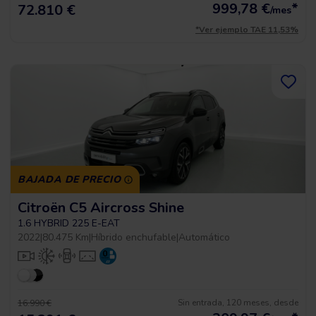
999,78
€
*
72.810 €
/mes
*Ver ejemplo TAE 11,53%
BAJADA DE PRECIO
Citroën C5 Aircross Shine
1.6 HYBRID 225 E-EAT
2022
|
80.475 Km
|
Híbrido enchufable
|
Automático
Sin entrada, 120 meses, desde
16.990 €