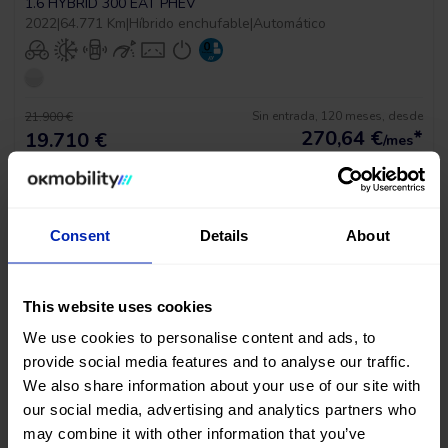
1.6 HYBRID 300 EAT PHEV
2022
|
64.771 Km
|
Híbrido enchufable
|
Automático
Sin entrada, 120 meses, desde
21.900 €
270,64
€
*
19.710 €
/mes
*Ver ejemplo TAE 11,53%
Consent
Details
About
This website uses cookies
We use cookies to personalise content and ads, to
provide social media features and to analyse our traffic.
BAJADA DE PRECIO
We also share information about your use of our site with
our social media, advertising and analytics partners who
Peugeot 3008 Gt Pack
may combine it with other information that you’ve
1.6 HYBRID 300 EAT PHEV