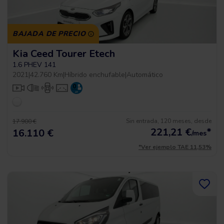
BAJADA DE PRECIO
Kia Ceed Tourer Etech
1.6 PHEV 141
2021
|
42.760 Km
|
Híbrido enchufable
|
Automático
Sin entrada, 120 meses, desde
17.900 €
221,21
€
*
16.110 €
/mes
*Ver ejemplo TAE 11,53%