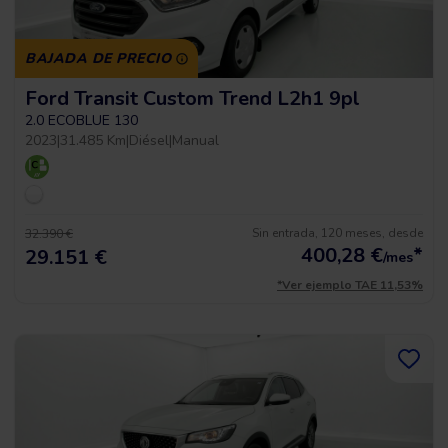
BAJADA DE PRECIO
Ford Transit Custom Trend L2h1 9pl
2.0 ECOBLUE 130
2023
|
31.485 Km
|
Diésel
|
Manual
Sin entrada, 120 meses, desde
32.390 €
400,28
€
*
29.151 €
/mes
*Ver ejemplo TAE 11,53%