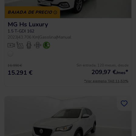
BAJADA DE PRECIO
MG Hs Luxury
1.5 T-GDI 162
2023
|
43.706 Km
|
Gasolina
|
Manual
Sin entrada, 120 meses, desde
16.990 €
209,97
€
*
15.291 €
/mes
*Ver ejemplo TAE 11,53%