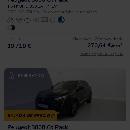
1.6 HYBRID 300 EAT PHEV
2022
|
105.584 Km
|
Híbrido enchufable
|
Automático
Sin entrada, 120 meses, desde
21.900 €
270,64
€
*
19.710 €
/mes
*Ver ejemplo TAE 11,53%
RESERVADO
BAJADA DE PRECIO
Peugeot 3008 Gt Pack