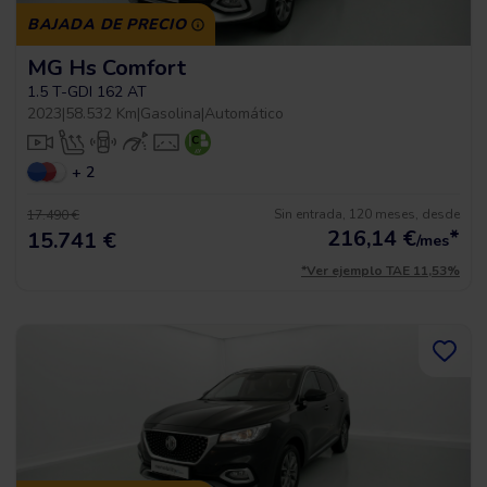
BAJADA DE PRECIO
MG Hs Comfort
1.5 T-GDI 162 AT
2023
|
58.532 Km
|
Gasolina
|
Automático
+ 2
Sin entrada, 120 meses, desde
17.490 €
216,14
€
*
15.741 €
/mes
*Ver ejemplo TAE 11,53%