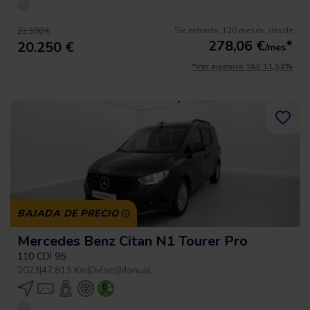
Sin entrada, 120 meses, desde
22.500 €
278,06
€
*
20.250 €
/mes
*Ver ejemplo TAE 11,53%
BAJADA DE PRECIO
Mercedes Benz Citan N1 Tourer Pro
110 CDI 95
2023
|
47.813 Km
|
Diésel
|
Manual