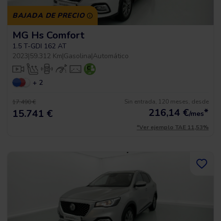
BAJADA DE PRECIO
MG Hs Comfort
1.5 T-GDI 162 AT
2023
|
59.312 Km
|
Gasolina
|
Automático
+ 2
Sin entrada, 120 meses, desde
17.490 €
216,14
€
*
15.741 €
/mes
*Ver ejemplo TAE 11,53%