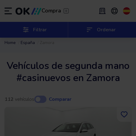
Transfer
/
Deja que te lleven
Compra
Renting flexible
/
De 2 a 9 meses
ES
Español (ES)
Filtrar
Ordenar
Home
España
Zamora
EN
English (UK)
Renting
/
De 24 a 60 meses
Vehículos de segunda mano
#casinuevos en Zamora
112
vehículos
Comparar