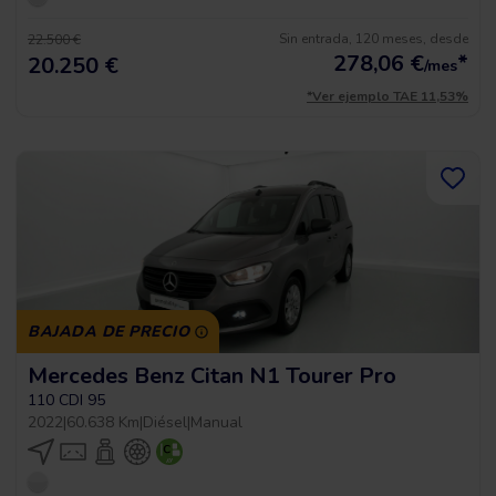
Sin entrada, 120 meses, desde
22.500 €
278,06
€
*
20.250 €
/mes
*Ver ejemplo TAE 11,53%
BAJADA DE PRECIO
Mercedes Benz Citan N1 Tourer Pro
110 CDI 95
2022
|
60.638 Km
|
Diésel
|
Manual