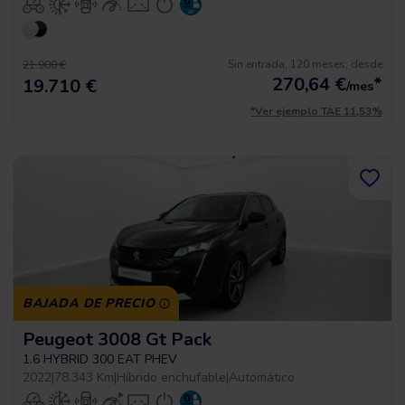
Sin entrada, 120 meses, desde
21.900 €
270,64
€
*
19.710 €
/mes
*Ver ejemplo TAE 11,53%
BAJADA DE PRECIO
Peugeot 3008 Gt Pack
1.6 HYBRID 300 EAT PHEV
2022
|
78.343 Km
|
Híbrido enchufable
|
Automático