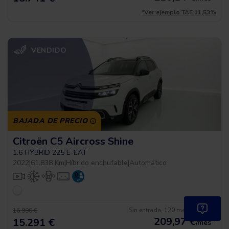
*Ver ejemplo TAE 11,53%
VENDIDO
BAJADA DE PRECIO
Citroën C5 Aircross Shine
1.6 HYBRID 225 E-EAT
2022
|
61.838 Km
|
Híbrido enchufable
|
Automático
Sin entrada, 120 meses, desde
16.990 €
209,97
€
*
15.291 €
/mes