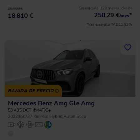
Sin entrada, 120 meses, desde
20.900 €
258,29
€
*
18.810 €
/mes
*Ver ejemplo TAE 11,53%
BAJADA DE PRECIO
Mercedes Benz Amg Gle Amg
53 435 DCT 4MATIC+
2022
|
59.737 Km
|
Mild Hybrid
|
Automático