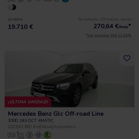
Sin entrada, 120 meses, desde
21.900 €
270,64
€
*
19.710 €
/mes
*Ver ejemplo TAE 11,53%
¡ÚLTIMA UNIDAD!
Mercedes Benz Glc Off-road Line
300D 245 DCT 4MATIC
2022
|
41.882 Km
|
Diésel
|
Automático