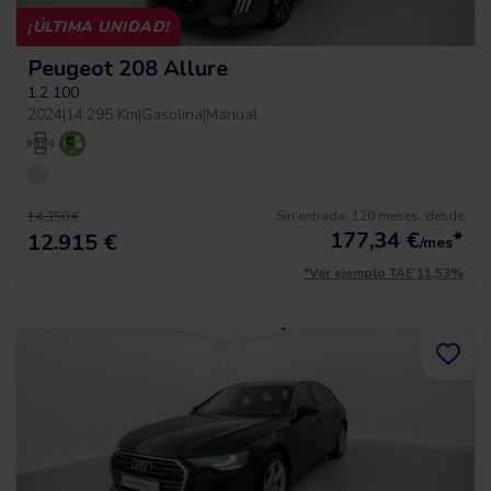
¡ÚLTIMA UNIDAD!
Peugeot 208 Allure
1.2 100
2024
|
14.295 Km
|
Gasolina
|
Manual
Sin entrada, 120 meses, desde
14.350 €
177,34
€
*
12.915 €
/mes
*Ver ejemplo TAE 11,53%