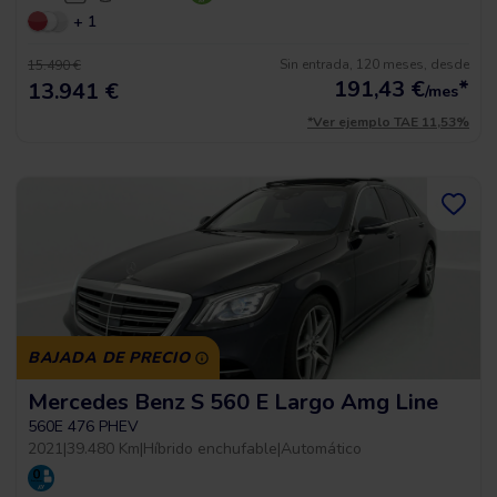
+ 1
Sin entrada, 120 meses, desde
15.490 €
191,43
€
*
13.941 €
/mes
*Ver ejemplo TAE 11,53%
BAJADA DE PRECIO
Mercedes Benz S 560 E Largo Amg Line
560E 476 PHEV
2021
|
39.480 Km
|
Híbrido enchufable
|
Automático