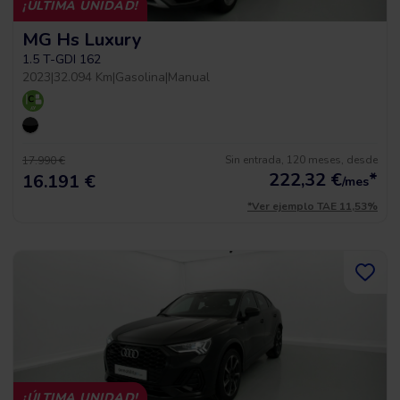
¡ÚLTIMA UNIDAD!
MG Hs Luxury
1.5 T-GDI 162
2023
|
32.094 Km
|
Gasolina
|
Manual
Sin entrada, 120 meses, desde
17.990 €
222,32
€
*
16.191 €
/mes
*Ver ejemplo TAE 11,53%
¡ÚLTIMA UNIDAD!