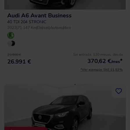
Audi A6 Avant Business
40 TDI 204 STRONIC
2022
|
71.147 Km
|
Diésel
|
Automático
Sin entrada, 120 meses, desde
29.990 €
370,62
€
*
26.991 €
/mes
*Ver ejemplo TAE 11,53%