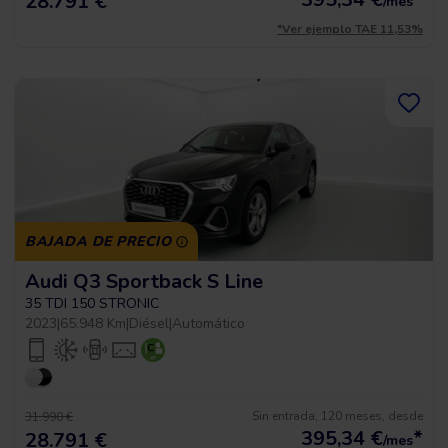
28.791 €
/mes
*Ver ejemplo TAE 11,53%
BAJADA DE PRECIO
Audi Q3 Sportback S Line
35 TDI 150 STRONIC
2023
|
65.948 Km
|
Diésel
|
Automático
Sin entrada, 120 meses, desde
31.990 €
395,34
€
*
28.791 €
/mes