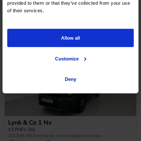
provided to them or that they’ve collected from your use
of their services.
Sin entrada, 120 meses, desde
13.990 €
172,89
€
*
12.591 €
/mes
Allow all
*Ver ejemplo TAE 11,53%
Customize
Deny
Lynk & Co 1 Nv
1.5 PHEV 261
2022
|
99.788 Km
|
Híbrido enchufable
|
Automático