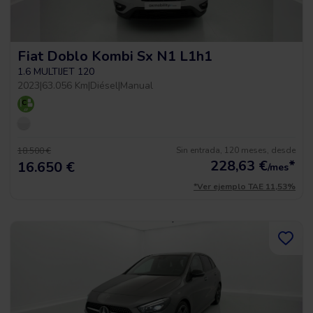
Fiat Doblo Kombi Sx N1 L1h1
1.6 MULTIJET 120
2023
|
63.056 Km
|
Diésel
|
Manual
Sin entrada, 120 meses, desde
18.500 €
228,63
€
*
16.650 €
/mes
*Ver ejemplo TAE 11,53%