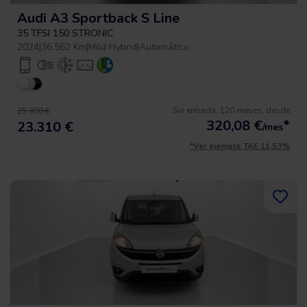
Audi A3 Sportback S Line
35 TFSI 150 STRONIC
2024
|
36.562 Km
|
Mild Hybrid
|
Automático
Sin entrada, 120 meses, desde
25.900 €
320,08
€
*
23.310 €
/mes
*Ver ejemplo TAE 11,53%