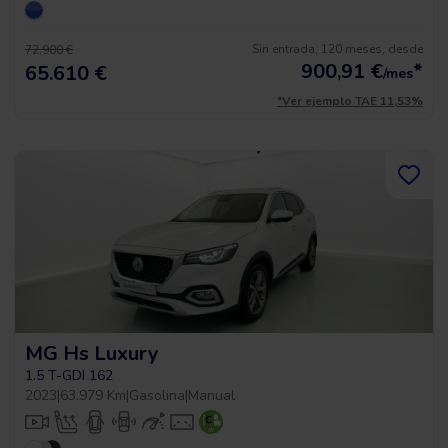
Sin entrada, 120 meses, desde
72.900 €
900,91
€
*
65.610 €
/mes
*Ver ejemplo TAE 11,53%
MG Hs Luxury
1.5 T-GDI 162
2023
|
63.979 Km
|
Gasolina
|
Manual