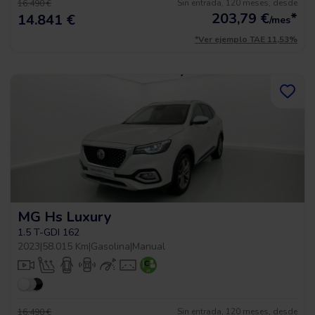
Sin entrada, 120 meses, desde
16.490 €
203,79
€
*
14.841 €
/mes
*Ver ejemplo TAE 11,53%
MG Hs Luxury
1.5 T-GDI 162
2023
|
58.015 Km
|
Gasolina
|
Manual
Sin entrada, 120 meses, desde
16.490 €