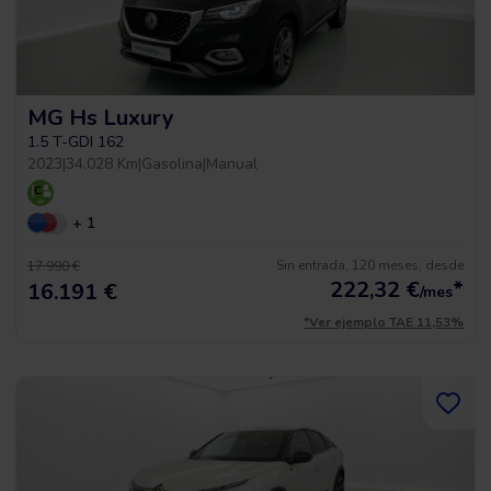
MG Hs Luxury
1.5 T-GDI 162
2023
|
34.028 Km
|
Gasolina
|
Manual
+ 1
Sin entrada, 120 meses, desde
17.990 €
222,32
€
*
16.191 €
/mes
*Ver ejemplo TAE 11,53%