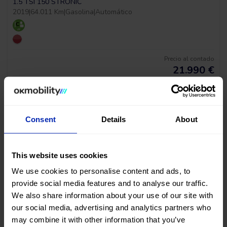
1.5 TSI 150 STRONIC
2019
|
64.011 Km
|
Gasolina
|
Automático
Precio al contado
21.990
€
Consent
Details
About
This website uses cookies
We use cookies to personalise content and ads, to
¡ÚLTIMA UNIDAD!
provide social media features and to analyse our traffic.
We also share information about your use of our site with
Fiat 500c Dolcevita
our social media, advertising and analytics partners who
1.0 HYBRID 70 MHEV
may combine it with other information that you’ve
2024
|
35.728 Km
|
Mild Hybrid
|
Manual