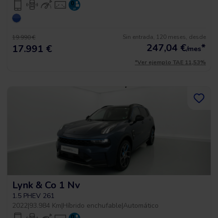
Sin entrada, 120 meses, desde
19.990 €
247,04
€
*
17.991 €
/mes
*Ver ejemplo TAE 11,53%
Lynk & Co 1 Nv
1.5 PHEV 261
2022
|
93.984 Km
|
Híbrido enchufable
|
Automático