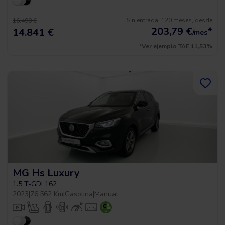
Sin entrada, 120 meses, desde
16.490 €
203,79
€
*
14.841 €
/mes
*Ver ejemplo TAE 11,53%
MG Hs Luxury
1.5 T-GDI 162
2023
|
76.562 Km
|
Gasolina
|
Manual