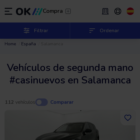
Transfer
/
Deja que te lleven
Compra
Renting flexible
/
De 2 a 9 meses
ES
Español (ES)
Filtrar
Ordenar
Home
España
Salamanca
EN
English (UK)
Renting
/
De 24 a 60 meses
Vehículos de segunda mano
#casinuevos en Salamanca
112
vehículos
Comparar