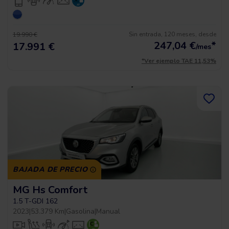
Sin entrada, 120 meses, desde
19.990 €
247,04
€
*
17.991 €
/mes
*Ver ejemplo TAE 11,53%
BAJADA DE PRECIO
MG Hs Comfort
1.5 T-GDI 162
2023
|
53.379 Km
|
Gasolina
|
Manual