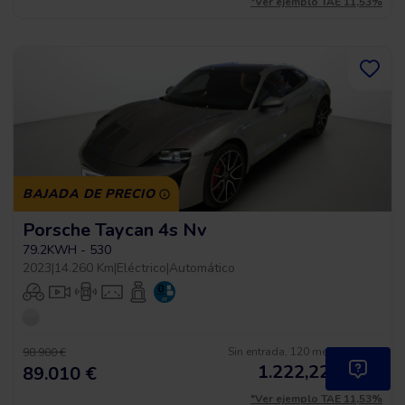
*Ver ejemplo TAE 11,53%
BAJADA DE PRECIO
Porsche Taycan 4s Nv
79.2KWH - 530
2023
|
14.260 Km
|
Eléctrico
|
Automático
Sin entrada, 120 meses, desde
98.900 €
1.222,22
€
*
89.010 €
/mes
*Ver ejemplo TAE 11,53%