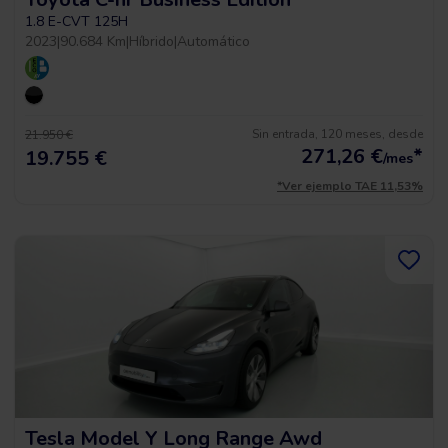
1.8 E-CVT 125H
2023
|
90.684 Km
|
Híbrido
|
Automático
Sin entrada, 120 meses, desde
21.950 €
271,26
€
*
19.755 €
/mes
*Ver ejemplo TAE 11,53%
Tesla Model Y Long Range Awd