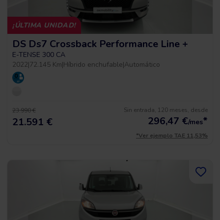
¡ÚLTIMA UNIDAD!
DS Ds7 Crossback Performance Line +
E-TENSE 300 CA
2022
|
72.145 Km
|
Híbrido enchufable
|
Automático
Sin entrada, 120 meses, desde
23.990 €
296,47
€
*
21.591 €
/mes
*Ver ejemplo TAE 11,53%