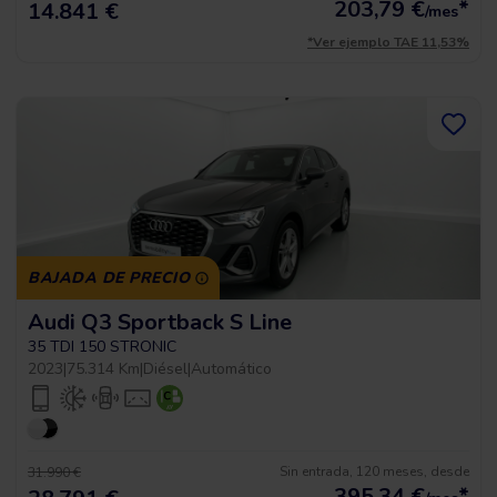
203,79
€
*
14.841 €
/mes
*Ver ejemplo TAE 11,53%
BAJADA DE PRECIO
Audi Q3 Sportback S Line
35 TDI 150 STRONIC
2023
|
75.314 Km
|
Diésel
|
Automático
Sin entrada, 120 meses, desde
31.990 €
395,34
€
*