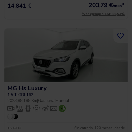
203,79
€
*
14.841 €
/mes
*Ver ejemplo TAE 11,53%
MG Hs Luxury
1.5 T-GDI 162
2023
|
88.188 Km
|
Gasolina
|
Manual
Sin entrada, 120 meses, desde
16.490 €