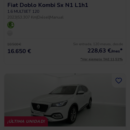
Fiat Doblo Kombi Sx N1 L1h1
1.6 MULTIJET 120
2023
|
53.307 Km
|
Diésel
|
Manual
Sin entrada, 120 meses, desde
18.500 €
228,63
€
*
16.650 €
/mes
*Ver ejemplo TAE 11,53%
¡ÚLTIMA UNIDAD!