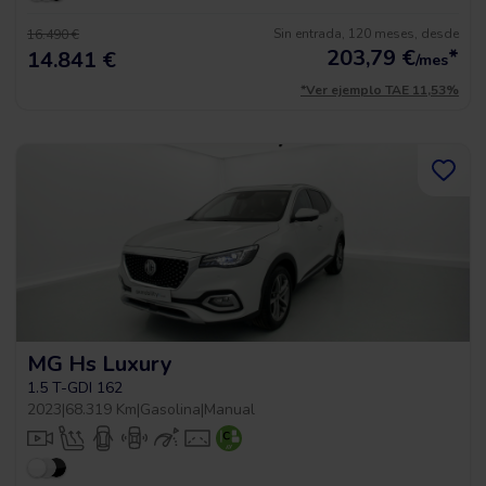
Sin entrada, 120 meses, desde
16.490 €
203,79
€
*
14.841 €
/mes
*Ver ejemplo TAE 11,53%
MG Hs Luxury
1.5 T-GDI 162
2023
|
68.319 Km
|
Gasolina
|
Manual