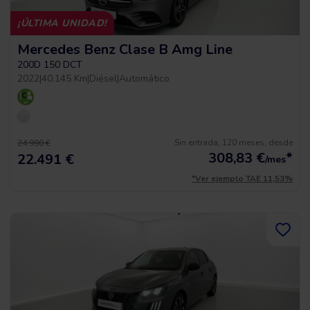
¡ÚLTIMA UNIDAD!
Mercedes Benz Clase B Amg Line
200D 150 DCT
2022
|
40.145 Km
|
Diésel
|
Automático
Sin entrada, 120 meses, desde
24.990 €
308,83
€
*
22.491 €
/mes
*Ver ejemplo TAE 11,53%