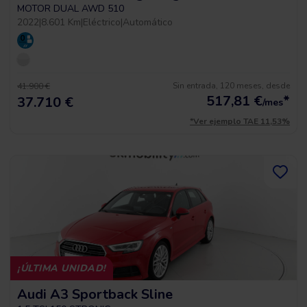
MOTOR DUAL AWD 510
2022
|
8.601 Km
|
Eléctrico
|
Automático
Sin entrada, 120 meses, desde
41.900 €
517,81
€
*
37.710 €
/mes
*Ver ejemplo TAE 11,53%
¡ÚLTIMA UNIDAD!
Audi A3 Sportback Sline