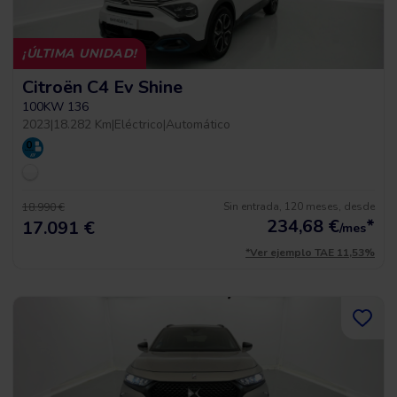
¡ÚLTIMA UNIDAD!
Citroën C4 Ev Shine
100KW 136
2023
|
18.282 Km
|
Eléctrico
|
Automático
Sin entrada, 120 meses, desde
18.990 €
234,68
€
*
17.091 €
/mes
*Ver ejemplo TAE 11,53%