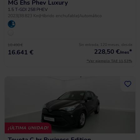
MG Ehs Phev Luxury
1.5 T-GDI 258 PHEV
2023
|
38.823 Km
|
Híbrido enchufable
|
Automático
Sin entrada, 120 meses, desde
18.490 €
228,50
€
*
16.641 €
/mes
*Ver ejemplo TAE 11,53%
¡ÚLTIMA UNIDAD!
Toyota C-hr Business Edition