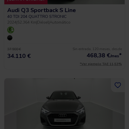
Audi Q3 Sportback S Line
40 TDI 204 QUATTRO STRONIC
2024
|
52.364 Km
|
Diésel
|
Automático
Sin entrada, 120 meses, desde
37.900 €
468,38
€
*
34.110 €
/mes
*Ver ejemplo TAE 11,53%