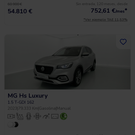
Sin entrada, 120 meses, desde
60.900 €
752,61
€
*
54.810 €
/mes
*Ver ejemplo TAE 11,53%
MG Hs Luxury
1.5 T-GDI 162
2023
|
79.333 Km
|
Gasolina
|
Manual