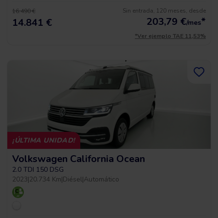
Sin entrada, 120 meses, desde
16.490 €
203,79
€
*
14.841 €
/mes
*Ver ejemplo TAE 11,53%
¡ÚLTIMA UNIDAD!
Volkswagen California Ocean
2.0 TDI 150 DSG
2023
|
20.734 Km
|
Diésel
|
Automático