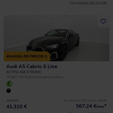
*Ver ejemplo TAE 11,53%
BAJADA DE PRECIO
Audi A5 Cabrio S Line
40 TFSI 204 STRONIC
2024
|
7.745 Km
|
Gasolina
|
Automático
Sin entrada, 120 meses, desde
45.900 €
567,24
€
*
41.310 €
/mes