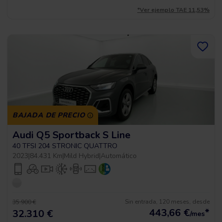
*Ver ejemplo TAE 11,53%
BAJADA DE PRECIO
Audi Q5 Sportback S Line
40 TFSI 204 STRONIC QUATTRO
2023
|
84.431 Km
|
Mild Hybrid
|
Automático
Sin entrada, 120 meses, desde
35.900 €
443,66
€
*
32.310 €
/mes