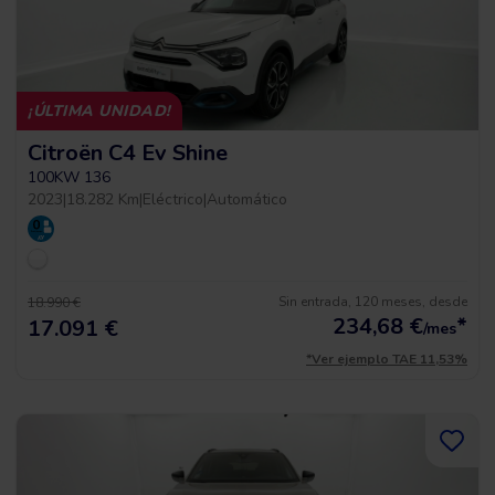
¡ÚLTIMA UNIDAD!
Citroën C4 Ev Shine
100KW 136
2023
|
18.282 Km
|
Eléctrico
|
Automático
Sin entrada, 120 meses, desde
18.990 €
234,68
€
*
17.091 €
/mes
*Ver ejemplo TAE 11,53%