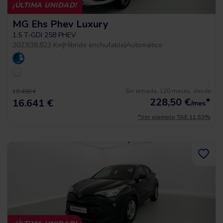
¡ÚLTIMA UNIDAD!
MG Ehs Phev Luxury
1.5 T-GDI 258 PHEV
2023
|
38.823 Km
|
Híbrido enchufable
|
Automático
Sin entrada, 120 meses, desde
18.490 €
228,50
€
*
16.641 €
/mes
*Ver ejemplo TAE 11,53%