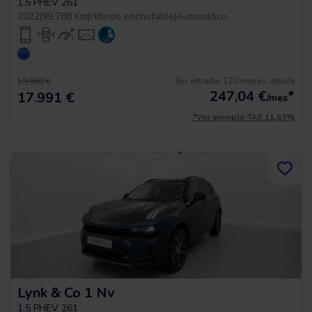
1.5 PHEV 261
2022
|
99.788 Km
|
Híbrido enchufable
|
Automático
Sin entrada, 120 meses, desde
19.990 €
247,04
€
*
17.991 €
/mes
*Ver ejemplo TAE 11,53%
Lynk & Co 1 Nv
1.5 PHEV 261