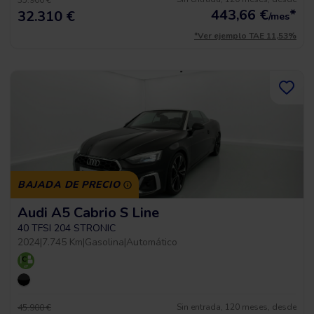
35.900 €
443,66
€
*
32.310 €
/mes
*Ver ejemplo TAE 11,53%
BAJADA DE PRECIO
Audi A5 Cabrio S Line
40 TFSI 204 STRONIC
2024
|
7.745 Km
|
Gasolina
|
Automático
Sin entrada, 120 meses, desde
45.900 €