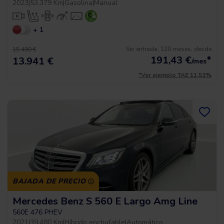
2023
|
53.379 Km
|
Gasolina
|
Manual
+ 1
Sin entrada, 120 meses, desde
15.490 €
191,43
€
*
13.941 €
/mes
*Ver ejemplo TAE 11,53%
BAJADA DE PRECIO
Mercedes Benz S 560 E Largo Amg Line
560E 476 PHEV
2021
|
39.480 Km
|
Híbrido enchufable
|
Automático