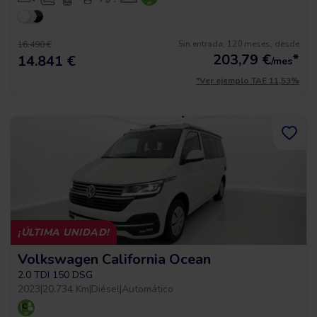
Sin entrada, 120 meses, desde
16.490 €
203,79
€
*
14.841 €
/mes
*Ver ejemplo TAE 11,53%
¡ÚLTIMA UNIDAD!
Volkswagen California Ocean
2.0 TDI 150 DSG
2023
|
20.734 Km
|
Diésel
|
Automático