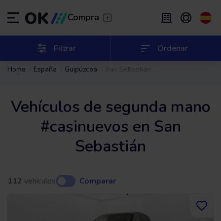
Transfer
/
Deja que te lleven
Compra
Renting flexible
/
De 2 a 9 meses
ES
Español (ES)
Filtrar
Ordenar
Home
España
Guipúzcoa
San Sebastián
EN
English (UK)
Renting
/
De 24 a 60 meses
Vehículos de segunda mano
#casinuevos en San
Sebastián
112
vehículos
Comparar