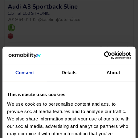
Audi A3 Sportback Sline
1.5 TSI 150 STRONIC
2019
|
64.011 Km
|
Gasolina
|
Automático
Precio al contado
21.990
€
Consent
Details
About
This website uses cookies
We use cookies to personalise content and ads, to
provide social media features and to analyse our traffic.
We also share information about your use of our site with
¡ÚLTIMA UNIDAD!
our social media, advertising and analytics partners who
may combine it with other information that you’ve
Fiat 500c Dolcevita