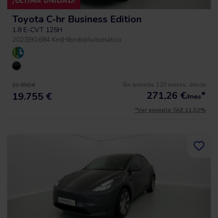
¡ÚLTIMA UNIDAD!
Toyota C-hr Business Edition
1.8 E-CVT 125H
2023
|
90.684 Km
|
Híbrido
|
Automático
Sin entrada, 120 meses, desde
21.950 €
271,26
€
*
19.755 €
/mes
*Ver ejemplo TAE 11,53%