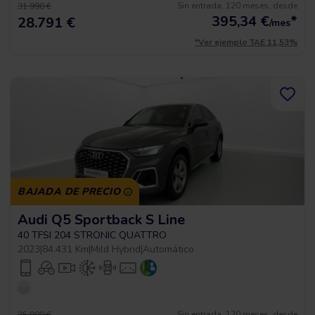
Sin entrada, 120 meses, desde
31.990 €
395,34
€
*
28.791 €
/mes
*Ver ejemplo TAE 11,53%
BAJADA DE PRECIO
Audi Q5 Sportback S Line
40 TFSI 204 STRONIC QUATTRO
2023
|
84.431 Km
|
Mild Hybrid
|
Automático
Sin entrada, 120 meses, desde