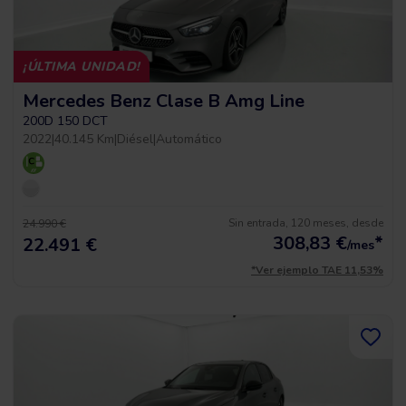
¡ÚLTIMA UNIDAD!
Mercedes Benz Clase B Amg Line
200D 150 DCT
2022
|
40.145 Km
|
Diésel
|
Automático
Sin entrada, 120 meses, desde
24.990 €
308,83
€
*
22.491 €
/mes
*Ver ejemplo TAE 11,53%