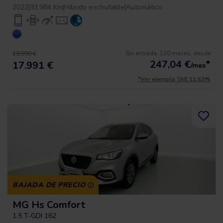
2022
|
93.984 Km
|
Híbrido enchufable
|
Automático
Sin entrada, 120 meses, desde
19.990 €
247,04
€
*
17.991 €
/mes
*Ver ejemplo TAE 11,53%
BAJADA DE PRECIO
MG Hs Comfort
1.5 T-GDI 162