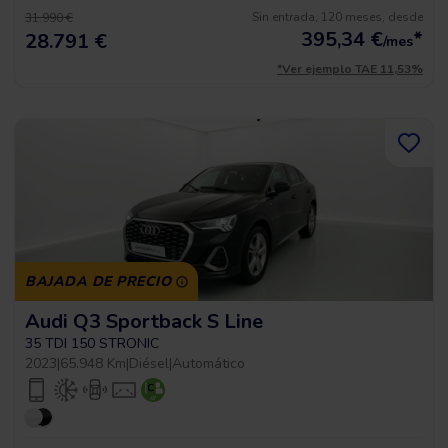
Sin entrada, 120 meses, desde
31.990 €
395,34
€
*
28.791 €
/mes
*Ver ejemplo TAE 11,53%
BAJADA DE PRECIO
Audi Q3 Sportback S Line
35 TDI 150 STRONIC
2023
|
65.948 Km
|
Diésel
|
Automático