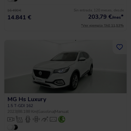
Sin entrada, 120 meses, desde
16.490 €
203,79
€
*
14.841 €
/mes
*Ver ejemplo TAE 11,53%
MG Hs Luxury
1.5 T-GDI 162
2023
|
88.188 Km
|
Gasolina
|
Manual