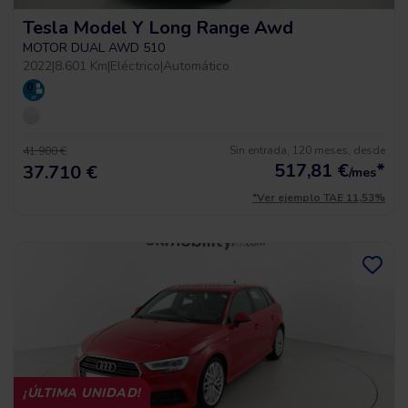
Tesla Model Y Long Range Awd
MOTOR DUAL AWD 510
2022
|
8.601 Km
|
Eléctrico
|
Automático
Sin entrada, 120 meses, desde
41.900 €
517,81
€
*
37.710 €
/mes
*Ver ejemplo TAE 11,53%
¡ÚLTIMA UNIDAD!