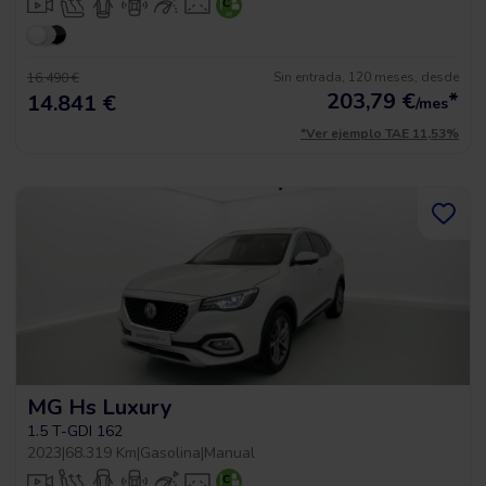
Sin entrada, 120 meses, desde
16.490 €
203,79
€
*
14.841 €
/mes
*Ver ejemplo TAE 11,53%
MG Hs Luxury
1.5 T-GDI 162
2023
|
68.319 Km
|
Gasolina
|
Manual