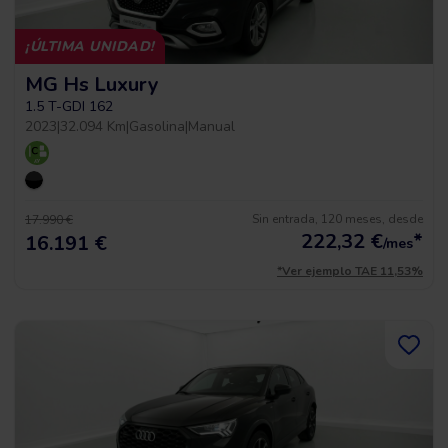
¡ÚLTIMA UNIDAD!
MG Hs Luxury
1.5 T-GDI 162
2023
|
32.094 Km
|
Gasolina
|
Manual
Sin entrada, 120 meses, desde
17.990 €
222,32
€
*
16.191 €
/mes
*Ver ejemplo TAE 11,53%