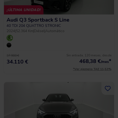
¡ÚLTIMA UNIDAD!
Audi Q3 Sportback S Line
40 TDI 204 QUATTRO STRONIC
2024
|
52.364 Km
|
Diésel
|
Automático
Sin entrada, 120 meses, desde
37.900 €
468,38
€
*
34.110 €
/mes
*Ver ejemplo TAE 11,53%