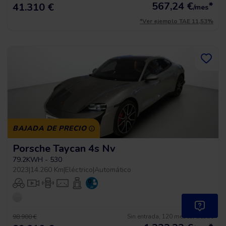
567,24
€
*
41.310 €
/mes
*Ver ejemplo TAE 11,53%
BAJADA DE PRECIO
Porsche Taycan 4s Nv
79.2KWH - 530
2023
|
14.260 Km
|
Eléctrico
|
Automático
Sin entrada, 120 meses, desde
98.900 €