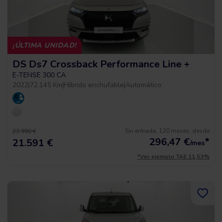
¡ÚLTIMA UNIDAD!
DS Ds7 Crossback Performance Line +
E-TENSE 300 CA
2022
|
72.145 Km
|
Híbrido enchufable
|
Automático
Sin entrada, 120 meses, desde
23.990 €
296,47
€
*
21.591 €
/mes
*Ver ejemplo TAE 11,53%