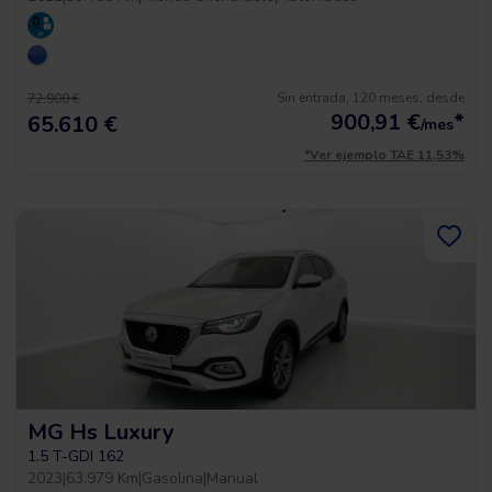
Sin entrada, 120 meses, desde
72.900 €
900,91
€
*
65.610 €
/mes
*Ver ejemplo TAE 11,53%
MG Hs Luxury
1.5 T-GDI 162
2023
|
63.979 Km
|
Gasolina
|
Manual