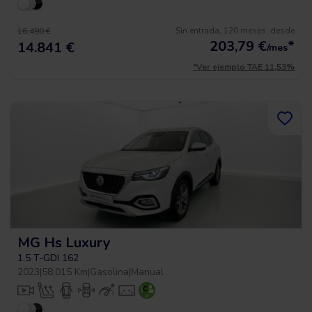
Sin entrada, 120 meses, desde
16.490 €
203,79
€
*
14.841 €
/mes
*Ver ejemplo TAE 11,53%
MG Hs Luxury
1.5 T-GDI 162
2023
|
58.015 Km
|
Gasolina
|
Manual