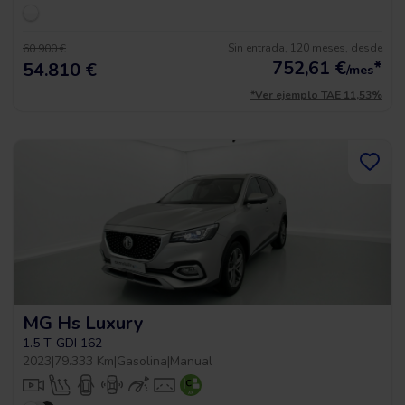
Sin entrada, 120 meses, desde
60.900 €
752,61
€
*
54.810 €
/mes
*Ver ejemplo TAE 11,53%
MG Hs Luxury
1.5 T-GDI 162
2023
|
79.333 Km
|
Gasolina
|
Manual