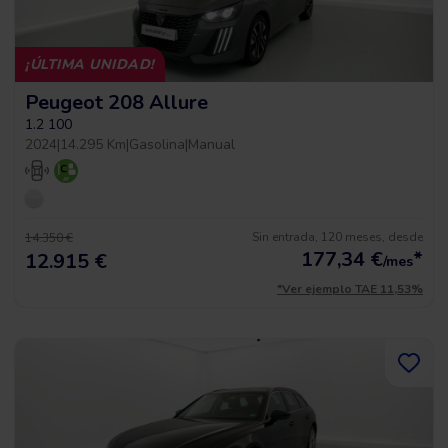
¡ÚLTIMA UNIDAD!
Peugeot 208 Allure
1.2 100
2024
|
14.295 Km
|
Gasolina
|
Manual
Sin entrada, 120 meses, desde
14.350 €
177,34
€
*
12.915 €
/mes
*Ver ejemplo TAE 11,53%