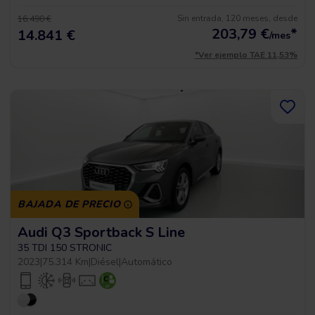
Sin entrada, 120 meses, desde
16.490 €
203,79
€
*
14.841 €
/mes
*Ver ejemplo TAE 11,53%
BAJADA DE PRECIO
Audi Q3 Sportback S Line
35 TDI 150 STRONIC
2023
|
75.314 Km
|
Diésel
|
Automático