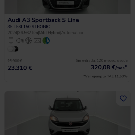
Audi A3 Sportback S Line
35 TFSI 150 STRONIC
2024
|
36.562 Km
|
Mild Hybrid
|
Automático
Sin entrada, 120 meses, desde
25.900 €
320,08
€
*
23.310 €
/mes
*Ver ejemplo TAE 11,53%