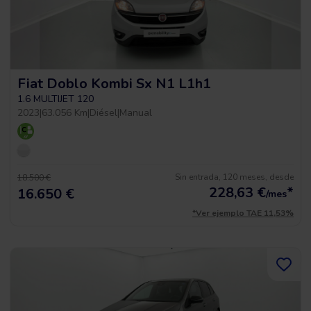
Fiat Doblo Kombi Sx N1 L1h1
1.6 MULTIJET 120
2023
|
63.056 Km
|
Diésel
|
Manual
Sin entrada, 120 meses, desde
18.500 €
228,63
€
*
16.650 €
/mes
*Ver ejemplo TAE 11,53%