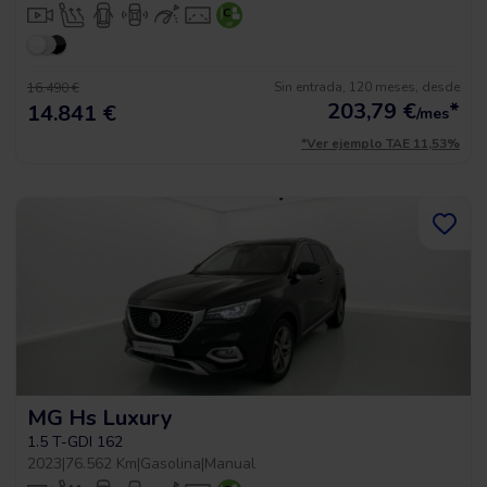
Sin entrada, 120 meses, desde
16.490 €
203,79
€
*
14.841 €
/mes
*Ver ejemplo TAE 11,53%
MG Hs Luxury
1.5 T-GDI 162
2023
|
76.562 Km
|
Gasolina
|
Manual