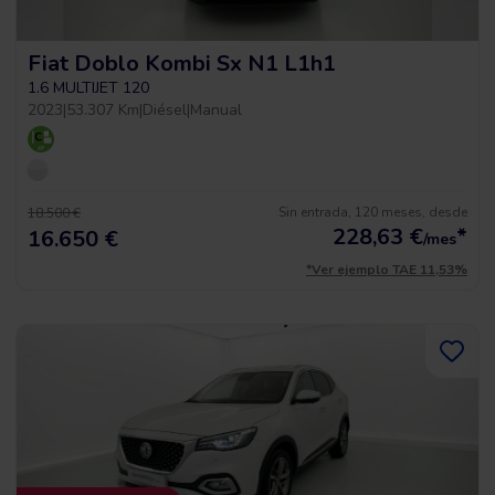
Fiat Doblo Kombi Sx N1 L1h1
1.6 MULTIJET 120
2023
|
53.307 Km
|
Diésel
|
Manual
Sin entrada, 120 meses, desde
18.500 €
228,63
€
*
16.650 €
/mes
*Ver ejemplo TAE 11,53%