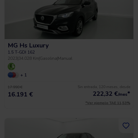
MG Hs Luxury
1.5 T-GDI 162
2023
|
34.028 Km
|
Gasolina
|
Manual
+ 1
Sin entrada, 120 meses, desde
17.990 €
222,32
€
*
16.191 €
/mes
*Ver ejemplo TAE 11,53%