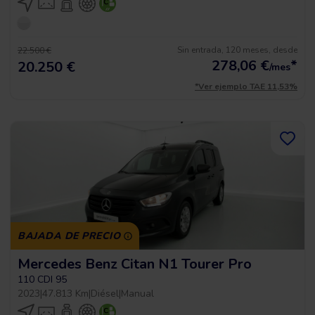
Sin entrada, 120 meses, desde
22.500 €
278,06
€
*
20.250 €
/mes
*Ver ejemplo TAE 11,53%
BAJADA DE PRECIO
Mercedes Benz Citan N1 Tourer Pro
110 CDI 95
2023
|
47.813 Km
|
Diésel
|
Manual