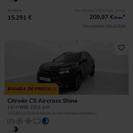
Sin entrada, 120 meses, desde
16.990 €
209,97
€
*
15.291 €
/mes
*Ver ejemplo TAE 11,53%
BAJADA DE PRECIO
Citroën C5 Aircross Shine
1.6 HYBRID 225 E-EAT
2022
|
82.009 Km
|
Híbrido enchufable
|
Automático