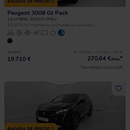
BAJADA DE PRECIO
Peugeot 3008 Gt Pack
1.6 HYBRID 300 EAT PHEV
2022
|
79.763 Km
|
Híbrido enchufable
|
Automático
Sin entrada, 120 meses, desde
21.900 €
270,64
€
*
19.710 €
/mes
*Ver ejemplo TAE 11,53%
BAJADA DE PRECIO