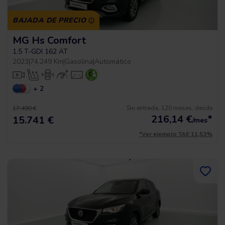
BAJADA DE PRECIO
MG Hs Comfort
1.5 T-GDI 162 AT
2023
|
74.249 Km
|
Gasolina
|
Automático
+ 2
Sin entrada, 120 meses, desde
17.490 €
216,14
€
*
15.741 €
/mes
*Ver ejemplo TAE 11,53%