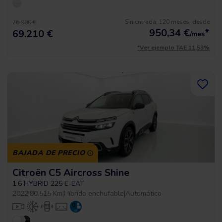
Sin entrada, 120 meses, desde
76.900 €
950,34
€
*
69.210 €
/mes
*Ver ejemplo TAE 11,53%
BAJADA DE PRECIO
Citroën C5 Aircross Shine
1.6 HYBRID 225 E-EAT
2022
|
80.515 Km
|
Híbrido enchufable
|
Automático