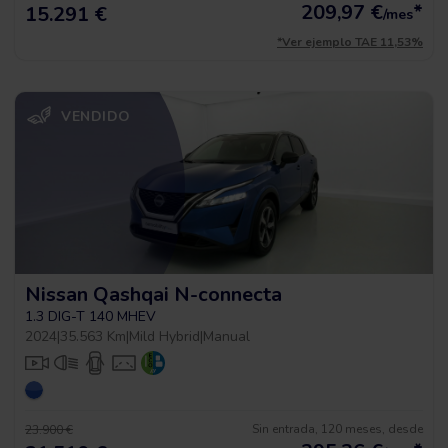
209,97
€
*
15.291 €
/mes
*Ver ejemplo TAE 11,53%
VENDIDO
Nissan Qashqai N-connecta
1.3 DIG-T 140 MHEV
2024
|
35.563 Km
|
Mild Hybrid
|
Manual
Sin entrada, 120 meses, desde
23.900 €