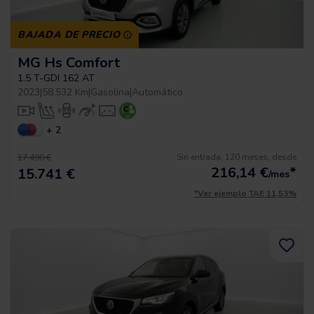
BAJADA DE PRECIO
MG Hs Comfort
1.5 T-GDI 162 AT
2023
|
58.532 Km
|
Gasolina
|
Automático
+ 2
Sin entrada, 120 meses, desde
17.490 €
216,14
€
*
15.741 €
/mes
*Ver ejemplo TAE 11,53%