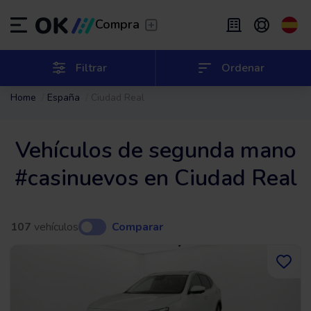
Transfer
/
Deja que te lleven
Compra
Renting flexible
/
De 2 a 9 meses
ES
Español (ES)
Filtrar
Ordenar
Home
España
Ciudad Real
EN
English (UK)
Renting
/
De 24 a 60 meses
Vehículos de segunda mano
#casinuevos en Ciudad Real
107
vehículos
Comparar