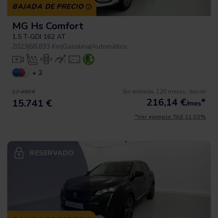
BAJADA DE PRECIO
MG Hs Comfort
1.5 T-GDI 162 AT
2023
|
68.833 Km
|
Gasolina
|
Automático
+ 2
Sin entrada, 120 meses, desde
17.490 €
216,14
€
*
15.741 €
/mes
*Ver ejemplo TAE 11,53%
RESERVADO