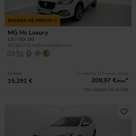
BAJADA DE PRECIO
MG Hs Luxury
1.5 T-GDI 162
2023
|
43.706 Km
|
Gasolina
|
Manual
Sin entrada, 120 meses, desde
16.990 €
209,97
€
*
15.291 €
/mes
*Ver ejemplo TAE 11,53%