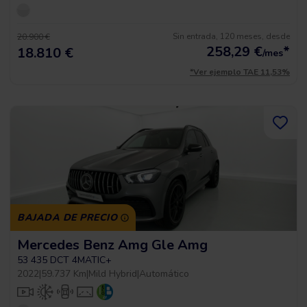
Sin entrada, 120 meses, desde
20.900 €
258,29
€
*
18.810 €
/mes
*Ver ejemplo TAE 11,53%
BAJADA DE PRECIO
Mercedes Benz Amg Gle Amg
53 435 DCT 4MATIC+
2022
|
59.737 Km
|
Mild Hybrid
|
Automático