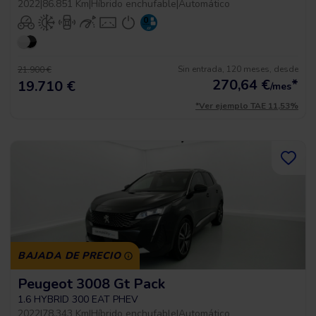
2022
|
86.851 Km
|
Híbrido enchufable
|
Automático
Sin entrada, 120 meses, desde
21.900 €
270,64
€
*
19.710 €
/mes
*Ver ejemplo TAE 11,53%
BAJADA DE PRECIO
Peugeot 3008 Gt Pack
1.6 HYBRID 300 EAT PHEV
2022
|
78.343 Km
|
Híbrido enchufable
|
Automático