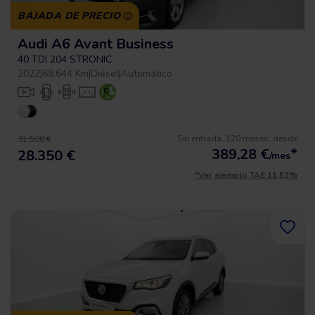
BAJADA DE PRECIO
Audi A6 Avant Business
40 TDI 204 STRONIC
2022
|
69.644 Km
|
Diésel
|
Automático
Sin entrada, 120 meses, desde
31.500 €
389,28
€
*
28.350 €
/mes
*Ver ejemplo TAE 11,53%