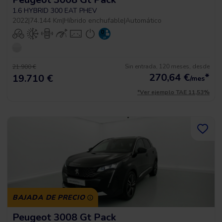
1.6 HYBRID 300 EAT PHEV
2022
|
74.144 Km
|
Híbrido enchufable
|
Automático
Sin entrada, 120 meses, desde
21.900 €
270,64
€
*
19.710 €
/mes
*Ver ejemplo TAE 11,53%
BAJADA DE PRECIO
Peugeot 3008 Gt Pack