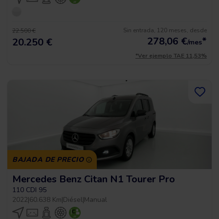
Sin entrada, 120 meses, desde
22.500 €
278,06
€
*
20.250 €
/mes
*Ver ejemplo TAE 11,53%
BAJADA DE PRECIO
Mercedes Benz Citan N1 Tourer Pro
110 CDI 95
2022
|
60.638 Km
|
Diésel
|
Manual