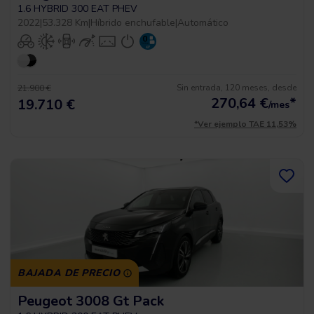
1.6 HYBRID 300 EAT PHEV
2022
|
53.328 Km
|
Híbrido enchufable
|
Automático
Sin entrada, 120 meses, desde
21.900 €
270,64
€
*
19.710 €
/mes
*Ver ejemplo TAE 11,53%
BAJADA DE PRECIO
Peugeot 3008 Gt Pack