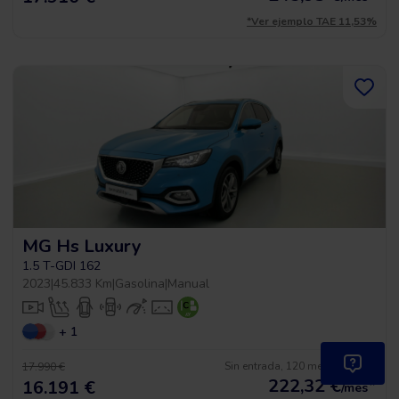
*Ver ejemplo TAE 11,53%
MG Hs Luxury
1.5 T-GDI 162
2023
|
45.833 Km
|
Gasolina
|
Manual
+ 1
Sin entrada, 120 meses, desde
17.990 €
222,32
€
*
16.191 €
/mes