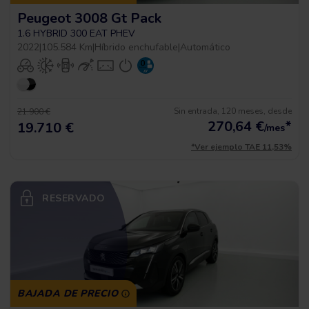
Peugeot 3008 Gt Pack
1.6 HYBRID 300 EAT PHEV
2022
|
105.584 Km
|
Híbrido enchufable
|
Automático
Sin entrada, 120 meses, desde
21.900 €
270,64
€
*
19.710 €
/mes
*Ver ejemplo TAE 11,53%
RESERVADO
BAJADA DE PRECIO