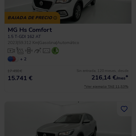
BAJADA DE PRECIO
MG Hs Comfort
1.5 T-GDI 162 AT
2023
|
59.312 Km
|
Gasolina
|
Automático
+ 2
Sin entrada, 120 meses, desde
17.490 €
216,14
€
*
15.741 €
/mes
*Ver ejemplo TAE 11,53%