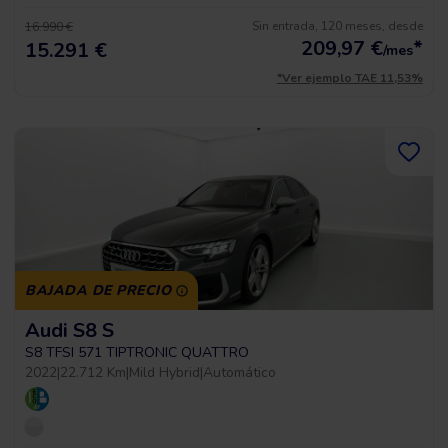
Sin entrada, 120 meses, desde
16.990 €
209,97
€
*
15.291 €
/mes
*Ver ejemplo TAE 11,53%
BAJADA DE PRECIO
Audi S8 S
S8 TFSI 571 TIPTRONIC QUATTRO
2022
|
22.712 Km
|
Mild Hybrid
|
Automático