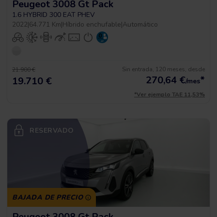
Peugeot 3008 Gt Pack
1.6 HYBRID 300 EAT PHEV
2022
|
64.771 Km
|
Híbrido enchufable
|
Automático
Sin entrada, 120 meses, desde
21.900 €
270,64
€
*
19.710 €
/mes
*Ver ejemplo TAE 11,53%
RESERVADO
BAJADA DE PRECIO
Peugeot 3008 Gt Pack