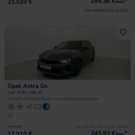
295,36
€
*
21.510 €
/mes
*Ver ejemplo TAE 11,53%
Opel Astra Gs
1.6T PHEV 180 AT
2023
|
76.626 Km
|
Híbrido enchufable
|
Automático
Sin entrada, 120 meses, desde
19.900 €
245,93
€
*
17.910 €
/mes