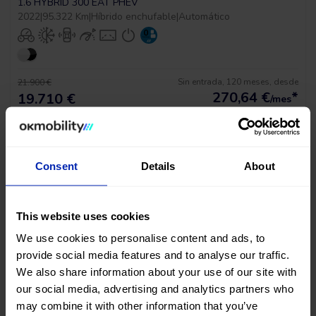
1.6 HYBRID 300 EAT PHEV
2022
|
95.322 Km
|
Híbrido enchufable
|
Automático
Sin entrada, 120 meses, desde
21.900 €
270,64
€
*
19.710 €
/mes
*Ver ejemplo TAE 11,53%
Consent
Details
About
This website uses cookies
We use cookies to personalise content and ads, to
provide social media features and to analyse our traffic.
BAJADA DE PRECIO
We also share information about your use of our site with
our social media, advertising and analytics partners who
Peugeot 3008 Gt Pack
may combine it with other information that you’ve
1.6 HYBRID 300 EAT PHEV