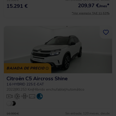
16.990 €
209,97
€
*
15.291 €
/mes
*Ver ejemplo TAE 11,53%
BAJADA DE PRECIO
Citroën C5 Aircross Shine
1.6 HYBRID 225 E-EAT
2022
|
80.253 Km
|
Híbrido enchufable
|
Automático
Sin entrada, 120 meses, desde
16.990 €