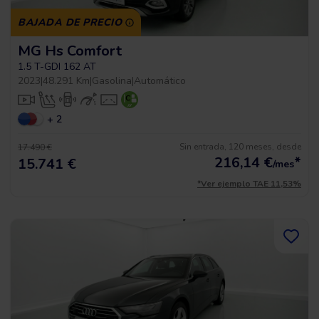
BAJADA DE PRECIO
MG Hs Comfort
1.5 T-GDI 162 AT
2023
|
48.291 Km
|
Gasolina
|
Automático
+ 2
Sin entrada, 120 meses, desde
17.490 €
216,14
€
*
15.741 €
/mes
*Ver ejemplo TAE 11,53%