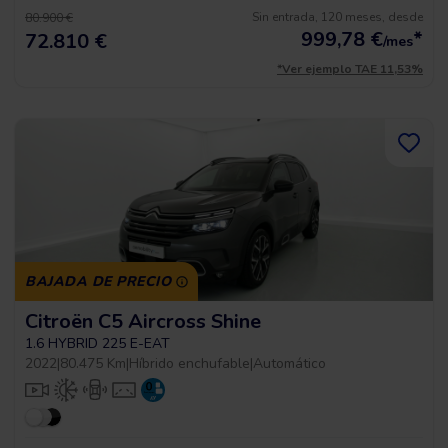
Sin entrada, 120 meses, desde
80.900 €
999,78
€
*
72.810 €
/mes
*Ver ejemplo TAE 11,53%
BAJADA DE PRECIO
Citroën C5 Aircross Shine
1.6 HYBRID 225 E-EAT
2022
|
80.475 Km
|
Híbrido enchufable
|
Automático