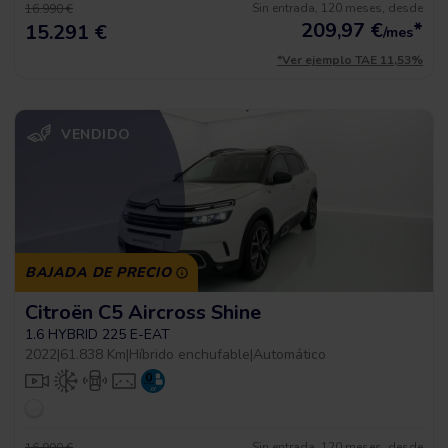
Sin entrada, 120 meses, desde
16.990 €
209,97
€
*
15.291 €
/mes
*Ver ejemplo TAE 11,53%
VENDIDO
BAJADA DE PRECIO
Citroën C5 Aircross Shine
1.6 HYBRID 225 E-EAT
2022
|
61.838 Km
|
Híbrido enchufable
|
Automático
Sin entrada, 120 meses, desde