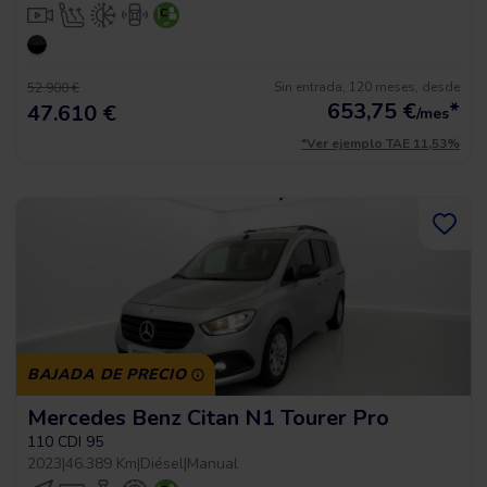
Sin entrada, 120 meses, desde
52.900 €
653,75
€
*
47.610 €
/mes
*Ver ejemplo TAE 11,53%
BAJADA DE PRECIO
Mercedes Benz Citan N1 Tourer Pro
110 CDI 95
2023
|
46.389 Km
|
Diésel
|
Manual