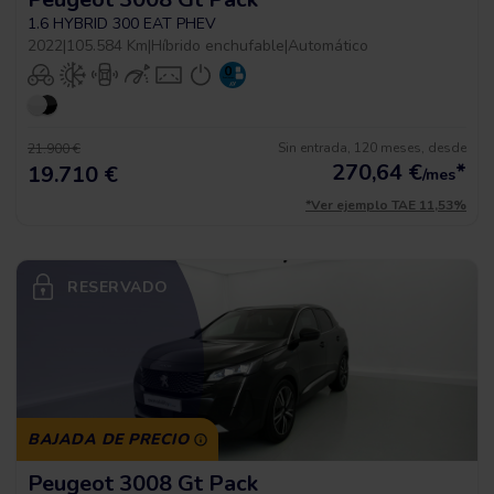
1.6 HYBRID 300 EAT PHEV
2022
|
105.584 Km
|
Híbrido enchufable
|
Automático
Sin entrada, 120 meses, desde
21.900 €
270,64
€
*
19.710 €
/mes
*Ver ejemplo TAE 11,53%
RESERVADO
BAJADA DE PRECIO
Peugeot 3008 Gt Pack