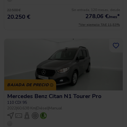
Sin entrada, 120 meses, desde
22.500 €
278,06
€
*
20.250 €
/mes
*Ver ejemplo TAE 11,53%
BAJADA DE PRECIO
Mercedes Benz Citan N1 Tourer Pro
110 CDI 95
2022
|
60.638 Km
|
Diésel
|
Manual