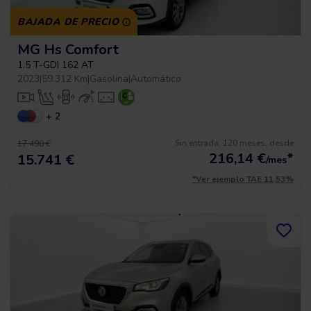
BAJADA DE PRECIO
MG Hs Comfort
1.5 T-GDI 162 AT
2023
|
59.312 Km
|
Gasolina
|
Automático
+ 2
Sin entrada, 120 meses, desde
17.490 €
216,14
€
*
15.741 €
/mes
*Ver ejemplo TAE 11,53%