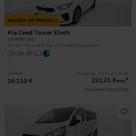
BAJADA DE PRECIO
Kia Ceed Tourer Etech
1.6 PHEV 141
2021
|
42.760 Km
|
Híbrido enchufable
|
Automático
Sin entrada, 120 meses, desde
17.900 €
221,21
€
*
16.110 €
/mes
*Ver ejemplo TAE 11,53%