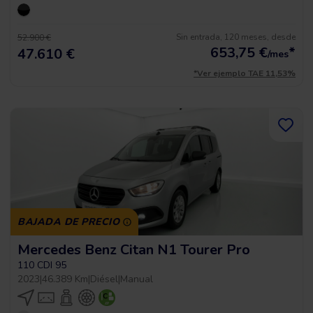
Sin entrada, 120 meses, desde
52.900 €
653,75
€
*
47.610 €
/mes
*Ver ejemplo TAE 11,53%
BAJADA DE PRECIO
Mercedes Benz Citan N1 Tourer Pro
110 CDI 95
2023
|
46.389 Km
|
Diésel
|
Manual