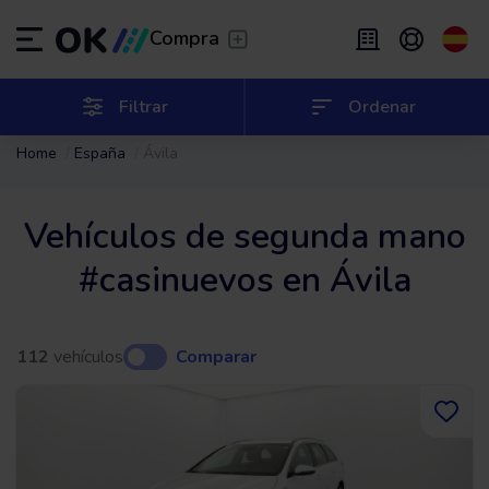
Transfer
/
Deja que te lleven
Compra
Renting flexible
/
De 2 a 9 meses
ES
Español (ES)
Filtrar
Ordenar
Home
España
Ávila
EN
English (UK)
Renting
/
De 24 a 60 meses
Vehículos de segunda mano
#casinuevos en Ávila
112
vehículos
Comparar