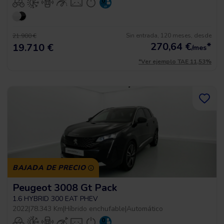
Sin entrada, 120 meses, desde
21.900 €
270,64
€
*
19.710 €
/mes
*Ver ejemplo TAE 11,53%
BAJADA DE PRECIO
Peugeot 3008 Gt Pack
1.6 HYBRID 300 EAT PHEV
2022
|
78.343 Km
|
Híbrido enchufable
|
Automático