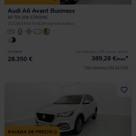
Audi A6 Avant Business
40 TDI 204 STRONIC
2022
|
69.644 Km
|
Diésel
|
Automático
Sin entrada, 120 meses, desde
31.500 €
389,28
€
*
28.350 €
/mes
*Ver ejemplo TAE 11,53%
BAJADA DE PRECIO