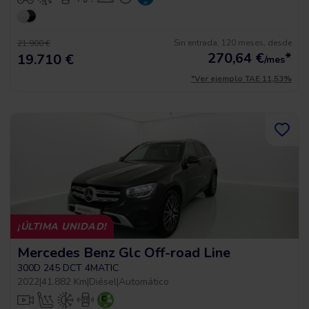
Sin entrada, 120 meses, desde
21.900 €
270,64
€
*
19.710 €
/mes
*Ver ejemplo TAE 11,53%
¡ÚLTIMA UNIDAD!
Mercedes Benz Glc Off-road Line
300D 245 DCT 4MATIC
2022
|
41.882 Km
|
Diésel
|
Automático