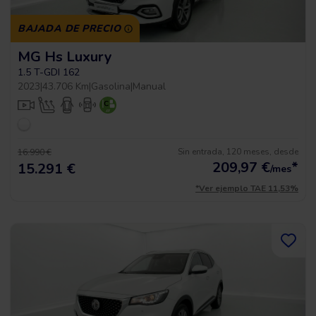
BAJADA DE PRECIO
MG Hs Luxury
1.5 T-GDI 162
2023
|
43.706 Km
|
Gasolina
|
Manual
Sin entrada, 120 meses, desde
16.990 €
209,97
€
*
15.291 €
/mes
*Ver ejemplo TAE 11,53%