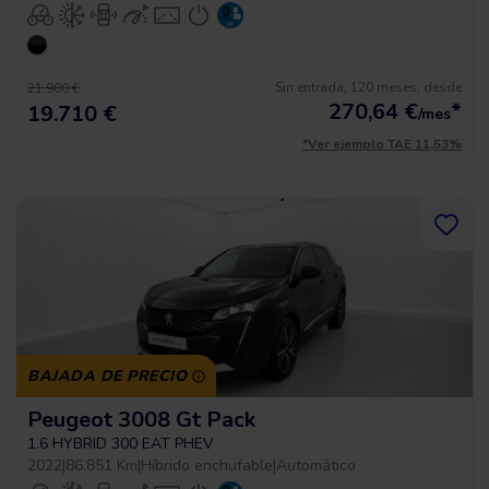
Sin entrada, 120 meses, desde
21.900 €
270,64
€
*
19.710 €
/mes
*Ver ejemplo TAE 11,53%
BAJADA DE PRECIO
Peugeot 3008 Gt Pack
1.6 HYBRID 300 EAT PHEV
2022
|
86.851 Km
|
Híbrido enchufable
|
Automático