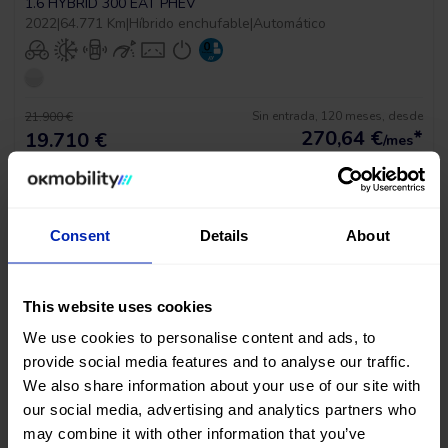
1.6 HYBRID 300 EAT PHEV
2022
|
64.771 Km
|
Híbrido enchufable
|
Automático
Sin entrada, 120 meses, desde
21.900 €
270,64
€
*
19.710 €
/mes
*Ver ejemplo TAE 11,53%
Consent
Details
About
This website uses cookies
We use cookies to personalise content and ads, to
provide social media features and to analyse our traffic.
BAJADA DE PRECIO
We also share information about your use of our site with
our social media, advertising and analytics partners who
Peugeot 3008 Gt Pack
may combine it with other information that you’ve
1.6 HYBRID 300 EAT PHEV