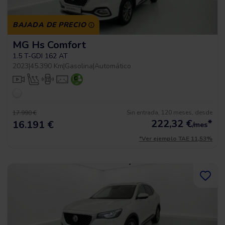
BAJADA DE PRECIO
MG Hs Comfort
1.5 T-GDI 162 AT
2023
|
45.390 Km
|
Gasolina
|
Automático
Sin entrada, 120 meses, desde
17.990 €
222,32
€
*
16.191 €
/mes
*Ver ejemplo TAE 11,53%