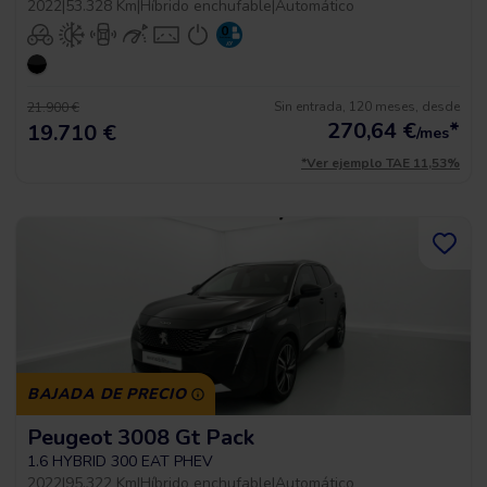
2022
|
53.328 Km
|
Híbrido enchufable
|
Automático
Sin entrada, 120 meses, desde
21.900 €
270,64
€
*
19.710 €
/mes
*Ver ejemplo TAE 11,53%
BAJADA DE PRECIO
Peugeot 3008 Gt Pack
1.6 HYBRID 300 EAT PHEV
2022
|
95.322 Km
|
Híbrido enchufable
|
Automático