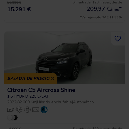
Sin entrada, 120 meses, desde
16.990 €
209,97
€
*
15.291 €
/mes
*Ver ejemplo TAE 11,53%
BAJADA DE PRECIO
Citroën C5 Aircross Shine
1.6 HYBRID 225 E-EAT
2022
|
82.009 Km
|
Híbrido enchufable
|
Automático
Sin entrada, 120 meses, desde