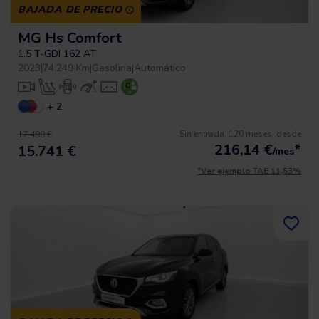
BAJADA DE PRECIO
MG Hs Comfort
1.5 T-GDI 162 AT
2023
|
74.249 Km
|
Gasolina
|
Automático
+ 2
Sin entrada, 120 meses, desde
17.490 €
216,14
€
*
15.741 €
/mes
*Ver ejemplo TAE 11,53%