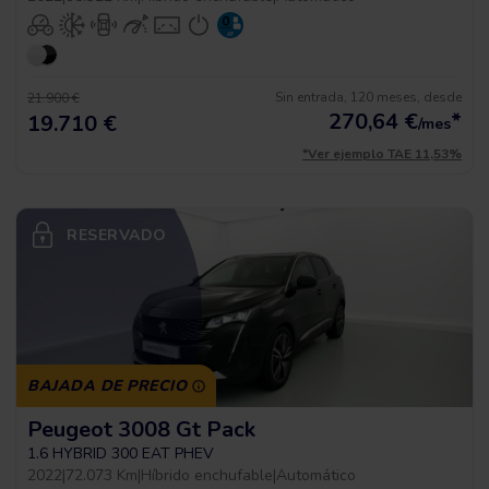
Sin entrada, 120 meses, desde
21.900 €
270,64
€
*
19.710 €
/mes
*Ver ejemplo TAE 11,53%
RESERVADO
BAJADA DE PRECIO
Peugeot 3008 Gt Pack
1.6 HYBRID 300 EAT PHEV
2022
|
72.073 Km
|
Híbrido enchufable
|
Automático