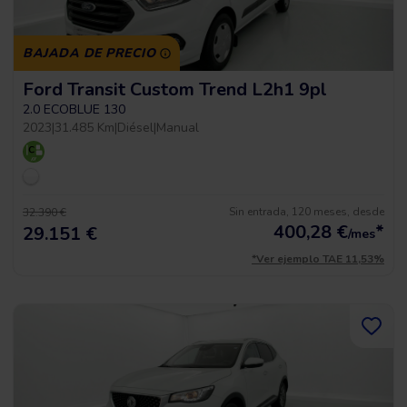
BAJADA DE PRECIO
Ford Transit Custom Trend L2h1 9pl
2.0 ECOBLUE 130
2023
|
31.485 Km
|
Diésel
|
Manual
Sin entrada, 120 meses, desde
32.390 €
400,28
€
*
29.151 €
/mes
*Ver ejemplo TAE 11,53%