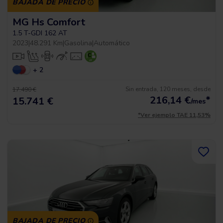
BAJADA DE PRECIO
MG Hs Comfort
1.5 T-GDI 162 AT
2023
|
48.291 Km
|
Gasolina
|
Automático
+ 2
Sin entrada, 120 meses, desde
17.490 €
216,14
€
*
15.741 €
/mes
*Ver ejemplo TAE 11,53%
BAJADA DE PRECIO