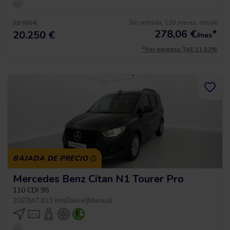
Sin entrada, 120 meses, desde
22.500 €
278,06
€
*
20.250 €
/mes
*Ver ejemplo TAE 11,53%
BAJADA DE PRECIO
Mercedes Benz Citan N1 Tourer Pro
110 CDI 95
2023
|
47.813 Km
|
Diésel
|
Manual