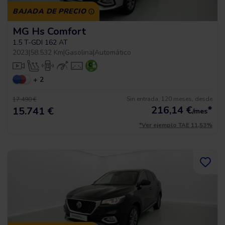
BAJADA DE PRECIO
MG Hs Comfort
1.5 T-GDI 162 AT
2023
|
58.532 Km
|
Gasolina
|
Automático
+ 2
Sin entrada, 120 meses, desde
17.490 €
216,14
€
*
15.741 €
/mes
*Ver ejemplo TAE 11,53%