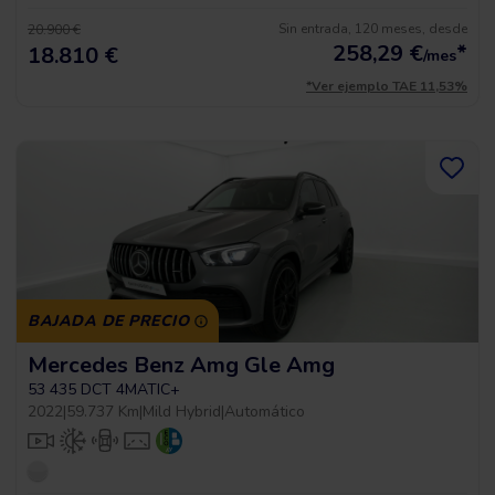
Sin entrada, 120 meses, desde
20.900 €
258,29
€
*
18.810 €
/mes
*Ver ejemplo TAE 11,53%
BAJADA DE PRECIO
Mercedes Benz Amg Gle Amg
53 435 DCT 4MATIC+
2022
|
59.737 Km
|
Mild Hybrid
|
Automático