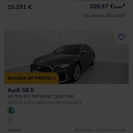
16.990 €
209,97
€
*
15.291 €
/mes
*Ver ejemplo TAE 11,53%
BAJADA DE PRECIO
Audi S8 S
S8 TFSI 571 TIPTRONIC QUATTRO
2022
|
22.712 Km
|
Mild Hybrid
|
Automático
Sin entrada, 120 meses, desde
80.900 €