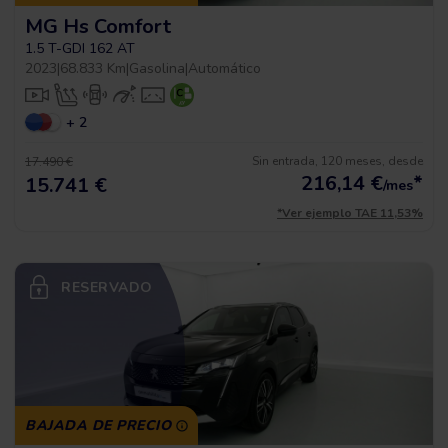
MG Hs Comfort
1.5 T-GDI 162 AT
2023
|
68.833 Km
|
Gasolina
|
Automático
+ 2
Sin entrada, 120 meses, desde
17.490 €
216,14
€
*
15.741 €
/mes
*Ver ejemplo TAE 11,53%
RESERVADO
BAJADA DE PRECIO