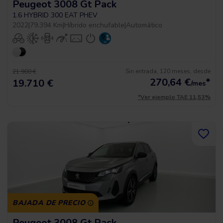
Peugeot 3008 Gt Pack
1.6 HYBRID 300 EAT PHEV
2022
|
79.394 Km
|
Híbrido enchufable
|
Automático
Sin entrada, 120 meses, desde
21.900 €
270,64
€
*
19.710 €
/mes
*Ver ejemplo TAE 11,53%
BAJADA DE PRECIO
Peugeot 3008 Gt Pack