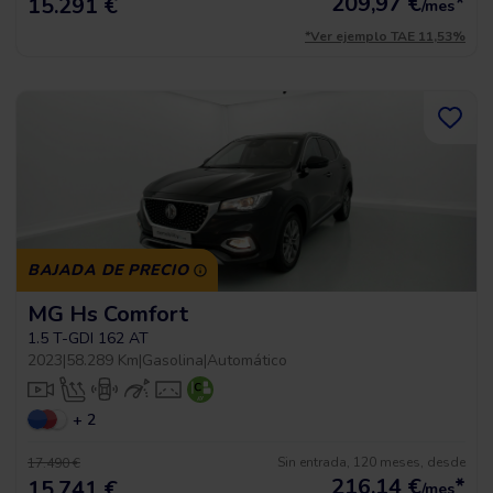
209,97
€
*
15.291 €
/mes
*Ver ejemplo TAE 11,53%
BAJADA DE PRECIO
MG Hs Comfort
1.5 T-GDI 162 AT
2023
|
58.289 Km
|
Gasolina
|
Automático
+ 2
Sin entrada, 120 meses, desde
17.490 €
216,14
€
*
15.741 €
/mes