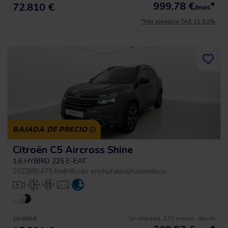
999,78
€
*
72.810 €
/mes
*Ver ejemplo TAE 11,53%
BAJADA DE PRECIO
Citroën C5 Aircross Shine
1.6 HYBRID 225 E-EAT
2022
|
80.475 Km
|
Híbrido enchufable
|
Automático
Sin entrada, 120 meses, desde
16.990 €