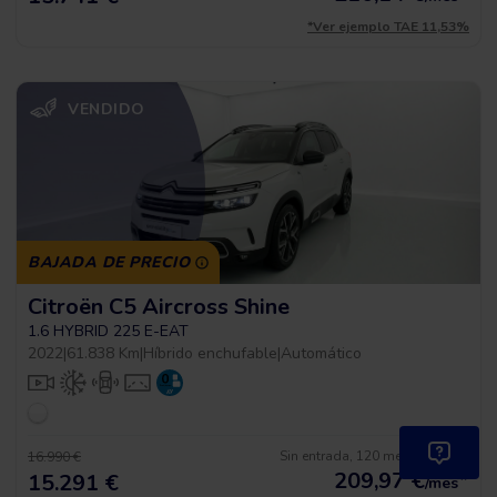
*Ver ejemplo TAE 11,53%
VENDIDO
BAJADA DE PRECIO
Citroën C5 Aircross Shine
1.6 HYBRID 225 E-EAT
2022
|
61.838 Km
|
Híbrido enchufable
|
Automático
Sin entrada, 120 meses, desde
16.990 €
209,97
€
*
15.291 €
/mes