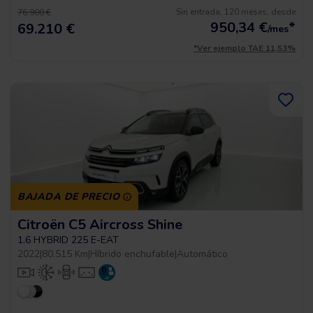
Sin entrada, 120 meses, desde
76.900 €
950,34
€
*
69.210 €
/mes
*Ver ejemplo TAE 11,53%
BAJADA DE PRECIO
Citroën C5 Aircross Shine
1.6 HYBRID 225 E-EAT
2022
|
80.515 Km
|
Híbrido enchufable
|
Automático