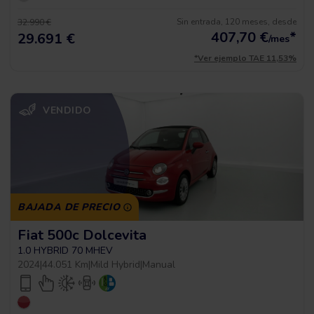
Sin entrada, 120 meses, desde
32.990 €
407,70
€
*
29.691 €
/mes
*Ver ejemplo TAE 11,53%
VENDIDO
BAJADA DE PRECIO
Fiat 500c Dolcevita
1.0 HYBRID 70 MHEV
2024
|
44.051 Km
|
Mild Hybrid
|
Manual