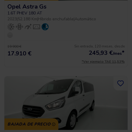
Opel Astra Gs
1.6T PHEV 180 AT
2023
|
52.188 Km
|
Híbrido enchufable
|
Automático
Sin entrada, 120 meses, desde
19.900 €
245,93
€
*
17.910 €
/mes
*Ver ejemplo TAE 11,53%
BAJADA DE PRECIO