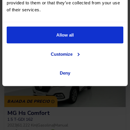
provided to them or that they’ve collected from your use
of their services.
+ 1
Sin entrada, 120 meses, desde
15.490 €
191,43
€
*
13.941 €
/mes
Allow all
*Ver ejemplo TAE 11,53%
Customize
Deny
BAJADA DE PRECIO
MG Hs Comfort
1.5 T-GDI 162
2023
|
61.222 Km
|
Gasolina
|
Manual