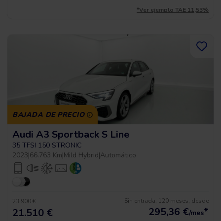
*Ver ejemplo TAE 11,53%
BAJADA DE PRECIO
Audi A3 Sportback S Line
35 TFSI 150 STRONIC
2023
|
66.763 Km
|
Mild Hybrid
|
Automático
Sin entrada, 120 meses, desde
23.900 €
295,36
€
*
21.510 €
/mes