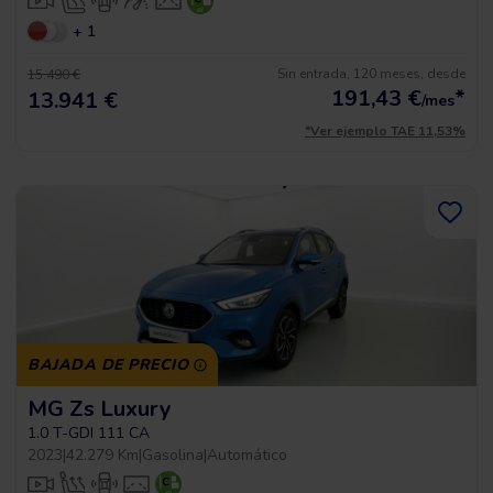
+ 1
Sin entrada, 120 meses, desde
15.490 €
191,43
€
*
13.941 €
/mes
*Ver ejemplo TAE 11,53%
BAJADA DE PRECIO
MG Zs Luxury
1.0 T-GDI 111 CA
2023
|
42.279 Km
|
Gasolina
|
Automático