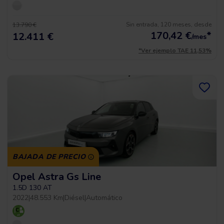
Sin entrada, 120 meses, desde
13.790 €
170,42
€
*
12.411 €
/mes
*Ver ejemplo TAE 11,53%
BAJADA DE PRECIO
Opel Astra Gs Line
1.5D 130 AT
2022
|
48.553 Km
|
Diésel
|
Automático