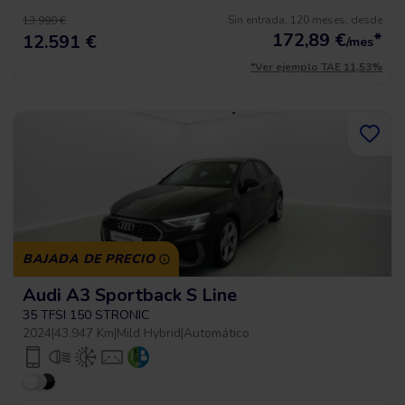
Sin entrada, 120 meses, desde
13.990 €
172,89
€
*
12.591 €
/mes
*Ver ejemplo TAE 11,53%
BAJADA DE PRECIO
Audi A3 Sportback S Line
35 TFSI 150 STRONIC
2024
|
43.947 Km
|
Mild Hybrid
|
Automático