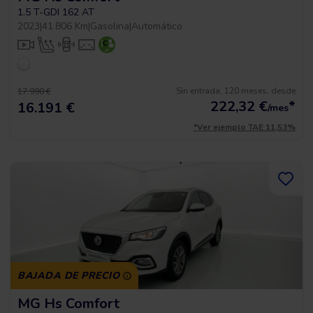
1.5 T-GDI 162 AT
2023
|
41.806 Km
|
Gasolina
|
Automático
Sin entrada, 120 meses, desde
17.990 €
222,32
€
*
16.191 €
/mes
*Ver ejemplo TAE 11,53%
BAJADA DE PRECIO
MG Hs Comfort