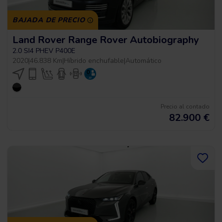
BAJADA DE PRECIO
Land Rover Range Rover Autobiography
2.0 SI4 PHEV P400E
2020
|
46.838 Km
|
Híbrido enchufable
|
Automático
Precio al contado
82.900
€