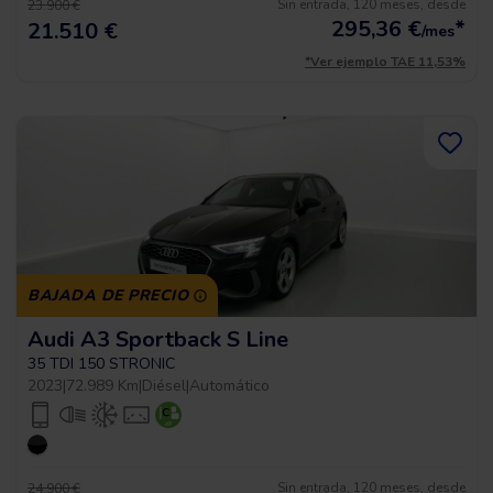
Sin entrada, 120 meses, desde
23.900 €
295,36
€
*
21.510 €
/mes
*Ver ejemplo TAE 11,53%
BAJADA DE PRECIO
Audi A3 Sportback S Line
35 TDI 150 STRONIC
2023
|
72.989 Km
|
Diésel
|
Automático
Sin entrada, 120 meses, desde
24.900 €