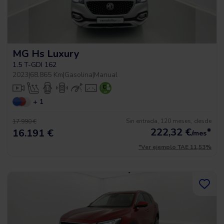
MG Hs Luxury
1.5 T-GDI 162
2023
|
68.865 Km
|
Gasolina
|
Manual
+ 1
Sin entrada, 120 meses, desde
17.990 €
222,32
€
*
16.191 €
/mes
*Ver ejemplo TAE 11,53%