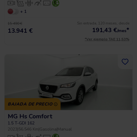
+ 1
Sin entrada, 120 meses, desde
15.490 €
191,43
€
*
13.941 €
/mes
*Ver ejemplo TAE 11,53%
BAJADA DE PRECIO
MG Hs Comfort
1.5 T-GDI 162
2023
|
56.546 Km
|
Gasolina
|
Manual