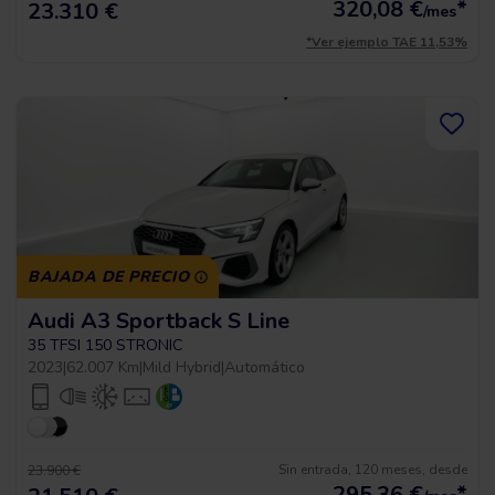
320,08
€
*
23.310 €
/mes
*Ver ejemplo TAE 11,53%
BAJADA DE PRECIO
Audi A3 Sportback S Line
35 TFSI 150 STRONIC
2023
|
62.007 Km
|
Mild Hybrid
|
Automático
Sin entrada, 120 meses, desde
23.900 €
295,36
€
*