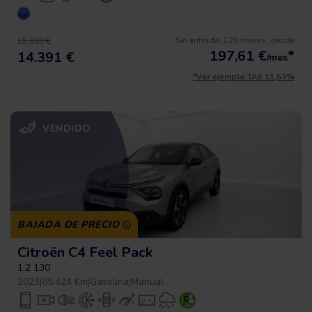
Sin entrada, 120 meses, desde
15.990 €
197,61
€
*
14.391 €
/mes
*Ver ejemplo TAE 11,53%
VENDIDO
BAJADA DE PRECIO
Citroën C4 Feel Pack
1.2 130
2023
|
65.424 Km
|
Gasolina
|
Manual