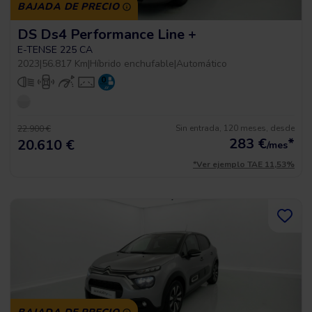
BAJADA DE PRECIO
DS Ds4 Performance Line +
E-TENSE 225 CA
2023
|
56.817 Km
|
Híbrido enchufable
|
Automático
Sin entrada, 120 meses, desde
22.900 €
283
€
*
20.610 €
/mes
*Ver ejemplo TAE 11,53%