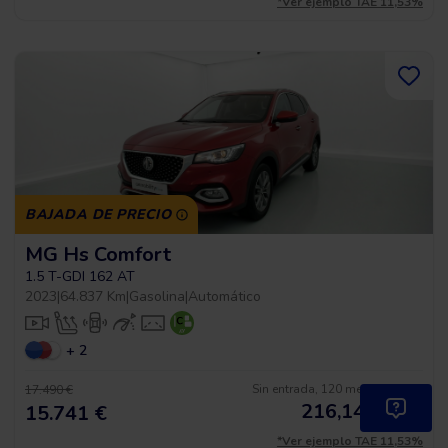
*Ver ejemplo TAE 11,53%
BAJADA DE PRECIO
MG Hs Comfort
1.5 T-GDI 162 AT
2023
|
64.837 Km
|
Gasolina
|
Automático
+ 2
Sin entrada, 120 meses, desde
17.490 €
216,14
€
*
15.741 €
/mes
*Ver ejemplo TAE 11,53%