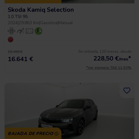
Skoda Kamiq Selection
1.0 TSI 95
2024
|
29.863 Km
|
Gasolina
|
Manual
Sin entrada, 120 meses, desde
18.490 €
228,50
€
*
16.641 €
/mes
*Ver ejemplo TAE 11,53%
BAJADA DE PRECIO