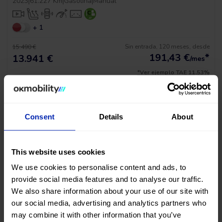
2023
|
61.227 Km
|
Gasolina
|
Manual
+ 1
Sin entrada, 120 meses, desde
15.490 €
191,43
€
*
13.941 €
/mes
*Ver ejemplo TAE 11,53%
Consent
Details
About
This website uses cookies
We use cookies to personalise content and ads, to
BAJADA DE PRECIO
provide social media features and to analyse our traffic.
We also share information about your use of our site with
MG Hs Comfort
our social media, advertising and analytics partners who
1.5 T-GDI 162
may combine it with other information that you’ve
2023
|
54.157 Km
|
Gasolina
|
Manual