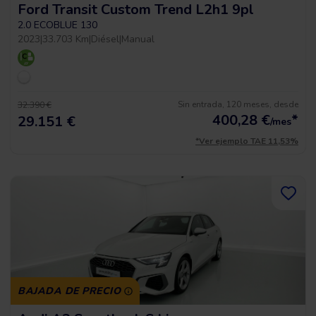
Ford Transit Custom Trend L2h1 9pl
2.0 ECOBLUE 130
2023
|
33.703 Km
|
Diésel
|
Manual
Sin entrada, 120 meses, desde
32.390 €
400,28
€
*
29.151 €
/mes
*Ver ejemplo TAE 11,53%
BAJADA DE PRECIO