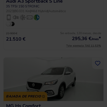
Audi A3 Sportback S Line
35 TFSI 150 STRONIC
2023
|
80.031 Km
|
Mild Hybrid
|
Automático
Sin entrada, 120 meses, desde
23.900 €
295,36
€
*
21.510 €
/mes
*Ver ejemplo TAE 11,53%
BAJADA DE PRECIO
MG Hs Comfort