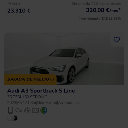
Sin entrada, 120 meses, desde
25.900 €
320,08
€
*
23.310 €
/mes
*Ver ejemplo TAE 11,53%
BAJADA DE PRECIO
Audi A3 Sportback S Line
35 TFSI 150 STRONIC
2023
|
65.171 Km
|
Mild Hybrid
|
Automático