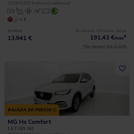
2023
|
70.015 Km
|
Gasolina
|
Manual
+ 1
Sin entrada, 120 meses, desde
15.490 €
191,43
€
*
13.941 €
/mes
*Ver ejemplo TAE 11,53%
BAJADA DE PRECIO
MG Hs Comfort
1.5 T-GDI 162