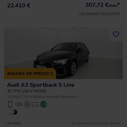
307,72
€
*
22.410 €
/mes
*Ver ejemplo TAE 11,53%
BAJADA DE PRECIO
Audi A3 Sportback S Line
35 TFSI 150 STRONIC
2024
|
45.292 Km
|
Mild Hybrid
|
Automático
Sin entrada, 120 meses, desde
25.900 €