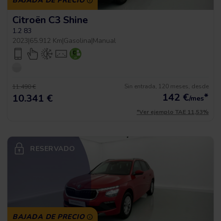
BAJADA DE PRECIO
Citroën C3 Shine
1.2 83
2023
|
65.912 Km
|
Gasolina
|
Manual
Sin entrada, 120 meses, desde
11.490 €
142
€
*
10.341 €
/mes
*Ver ejemplo TAE 11,53%
RESERVADO
BAJADA DE PRECIO