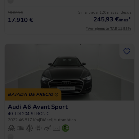
Sin entrada, 120 meses, desde
19.900 €
245,93
€
*
17.910 €
/mes
*Ver ejemplo TAE 11,53%
BAJADA DE PRECIO
Audi A6 Avant Sport
40 TDI 204 STRONIC
2022
|
46.817 Km
|
Diésel
|
Automático