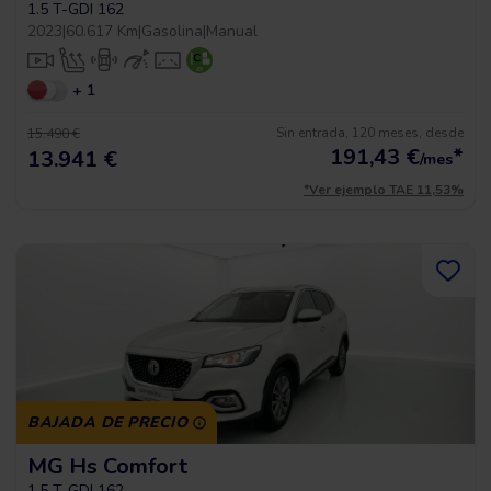
1.5 T-GDI 162
2023
|
60.617 Km
|
Gasolina
|
Manual
+ 1
Sin entrada, 120 meses, desde
15.490 €
191,43
€
*
13.941 €
/mes
*Ver ejemplo TAE 11,53%
BAJADA DE PRECIO
MG Hs Comfort
1.5 T-GDI 162