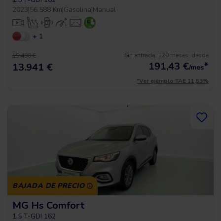
2023
|
56.588 Km
|
Gasolina
|
Manual
+ 1
Sin entrada, 120 meses, desde
15.490 €
191,43
€
*
13.941 €
/mes
*Ver ejemplo TAE 11,53%
BAJADA DE PRECIO
MG Hs Comfort
1.5 T-GDI 162