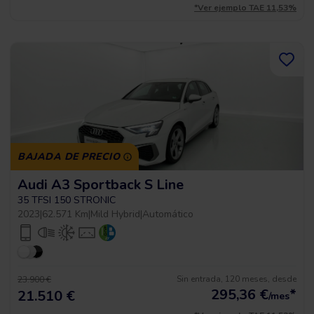
*Ver ejemplo TAE 11,53%
BAJADA DE PRECIO
Audi A3 Sportback S Line
35 TFSI 150 STRONIC
2023
|
62.571 Km
|
Mild Hybrid
|
Automático
Sin entrada, 120 meses, desde
23.900 €
295,36
€
*
21.510 €
/mes