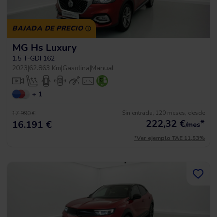
BAJADA DE PRECIO
MG Hs Luxury
1.5 T-GDI 162
2023
|
62.863 Km
|
Gasolina
|
Manual
+ 1
Sin entrada, 120 meses, desde
17.990 €
222,32
€
*
16.191 €
/mes
*Ver ejemplo TAE 11,53%