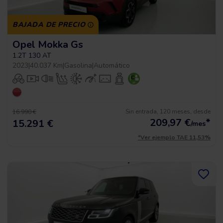
BAJADA DE PRECIO
Opel Mokka Gs
1.2T 130 AT
2023
|
40.037 Km
|
Gasolina
|
Automático
Sin entrada, 120 meses, desde
16.990 €
209,97
€
*
15.291 €
/mes
*Ver ejemplo TAE 11,53%