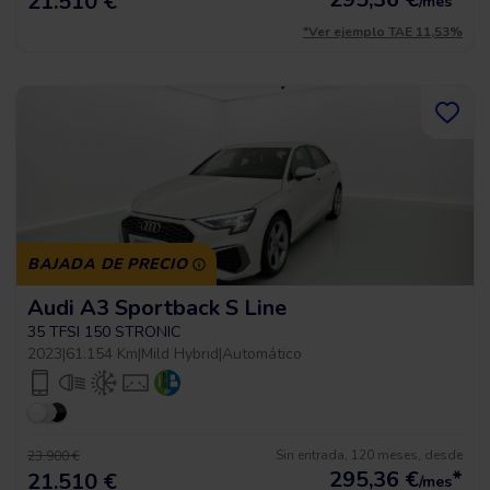
21.510 €
/mes
*Ver ejemplo TAE 11,53%
BAJADA DE PRECIO
Audi A3 Sportback S Line
35 TFSI 150 STRONIC
2023
|
61.154 Km
|
Mild Hybrid
|
Automático
Sin entrada, 120 meses, desde
23.900 €
295,36
€
*
21.510 €
/mes