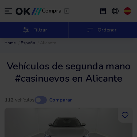
Transfer
/
Deja que te lleven
Compra
Renting flexible
/
De 2 a 9 meses
ES
Español (ES)
Filtrar
Ordenar
Home
España
Alicante
EN
English (UK)
Renting
/
De 24 a 60 meses
Vehículos de segunda mano
#casinuevos en Alicante
112
vehículos
Comparar