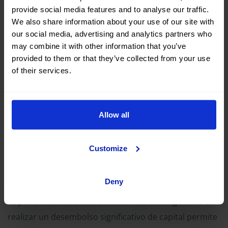
provide social media features and to analyse our traffic.
We also share information about your use of our site with
our social media, advertising and analytics partners who
may combine it with other information that you’ve
provided to them or that they’ve collected from your use
of their services.
Diferencia entre compra y
suscripción de furgonetas
Allow all
En comparación con la compra de furgonetas,
la
Customize
suscripción implica menores inversiones iniciales
.
Esto es especialmente beneficioso para empresas
Deny
emergentes o autónomos con presupuestos limitados.
La posibilidad de acceder a una flota de furgonetas sin
realizar un desembolso significativo de capital permite