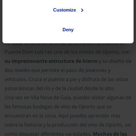
Customize
En tu tercer y último día en Oporto, puedes cruzar los
Deny
famosos puentes que conectan la ciudad con Vila Nova
de Gaia, la zona en la orilla opuesta del río Duero. El
Puente Dom Luís I es uno de los iconos de Oporto, con
su impresionante estructura de hierro
y su diseño de
dos niveles que permite el paso de peatones y
vehículos. Cruza el puente a pie y disfruta de las vistas
panorámicas del río y de la ciudad desde lo alto.
Una vez en Vila Nova de Gaia, puedes visitar algunas de
las famosas bodegas de vino de Oporto que se
encuentran en la zona. Aquí puedes aprender más
sobre la historia y la producción del vino de Oporto, así
como degustar diferentes variedades.
Muchas de las