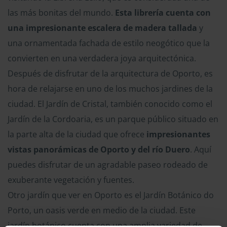
las más bonitas del mundo.
Esta librería cuenta con
una impresionante escalera de madera tallada
y
una ornamentada fachada de estilo neogótico que la
convierten en una verdadera joya arquitectónica.
Después de disfrutar de la arquitectura de Oporto, es
hora de relajarse en uno de los muchos jardines de la
ciudad. El Jardín de Cristal, también conocido como el
Jardín de la Cordoaria, es un parque público situado en
la parte alta de la ciudad que ofrece
impresionantes
vistas panorámicas de Oporto y del río Duero
. Aquí
puedes disfrutar de un agradable paseo rodeado de
exuberante vegetación y fuentes.
Otro jardín que ver en Oporto es el Jardín Botánico do
Porto, un oasis verde en medio de la ciudad. Este
jardín botánico cuenta con una amplia variedad de