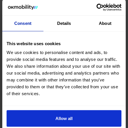
plantas de la región atlántica y mediterránea. Además,
cuenta con senderos y áreas de descanso perfectas
Consent
Details
About
para relajarse y disfrutar de la naturaleza.
Día 3: Cruza los puentes y visita
This website uses cookies
las bodegas de Vila Nova de
We use cookies to personalise content and ads, to
Gaia
provide social media features and to analyse our traffic.
We also share information about your use of our site with
our social media, advertising and analytics partners who
may combine it with other information that you’ve
provided to them or that they’ve collected from your use
of their services.
Allow all