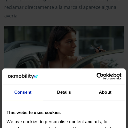
reclamar directamente a la marca si aparece alguna
avería.
Consent
Details
About
Plazo de garantía de un coche
de segunda mano comprado a
This website uses cookies
un particular
We use cookies to personalise content and ads, to