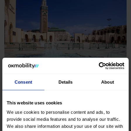
VIAJES
Consent
Details
About
Excursión desde Casablanca a Rabat y El
Jadida
This website uses cookies
25 nov 2025
We use cookies to personalise content and ads, to
Viajar de Casablanca a Rabat y El Jadida es la mejor
provide social media features and to analyse our traffic.
We also share information about your use of our site with
excursión que puedes hacer en un solo día en coche