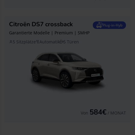
Citroën DS7 crossback
Plug-in-Hyb
Garantierte Modelle | Premium | SMHP
5 Sitzplätze
Automatik
5 Türen
584€
Von
/ MONAT