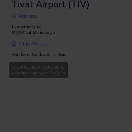
Tivat Airport (TIV)
Address
Tivat Airport (TIV)
85320 Tivat, Montenegro
Office Hours
Monday to Sunday: 8am – 8pm
On 24/12 and 31/12 the Store
will remain open until 7:00 p.m.