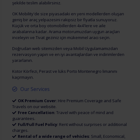
şekilde teslim alabilirsiniz.
OK Mobility'de size piyasadaki en yeni modellerden oluşan
geniş bir araç yelpazesini rakipsiz bir fiyatla sunuyoruz.
Küçük ve orta boy otomobillerden 4x4'lere ve aile
arabalarına kadar. Arama motorumuzdan uygun araçları
inceleyin ve Tivat geziniz için mükemmel aracı seçin.
Doğrudan web sitemizden veya Mobil Uygulamamızdan
rezervasyon yapın ve en iyi avantajlardan ve indirimlerden
yararlanın.
Kotor Körfezi, Perast ve lüks Porto Montenegro limanını
kaçırmayın.
Our Services
OK Premium Cover
: Hire Premium Coverage and Safe
Travels on our website.
Free Cancellation
: Travel with peace of mind and
guarantees.
Full/Full Fuel Policy
: Rent without surprises or additional
charges.
Rental of a wide range of vehicles
: Small, Economical,