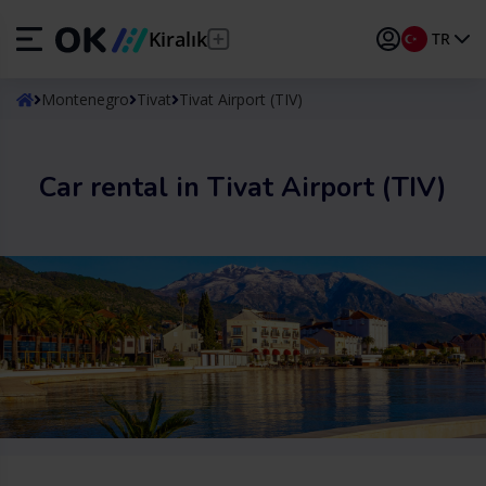
Kiralık
TR
ES
Español
Montenegro
Tivat
Tivat Airport (TIV)
EN
English (UK)
Car rental in Tivat Airport (TIV)
DE
Deutsch
FR
Français
IT
Italiano
PT
Português
TR
Türkçe