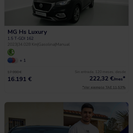
MG Hs Luxury
1.5 T-GDI 162
2023
|
34.028 Km
|
Gasolina
|
Manual
+ 1
Sin entrada, 120 meses, desde
17.990 €
222,32
€
*
16.191 €
/mes
*Ver ejemplo TAE 11,53%