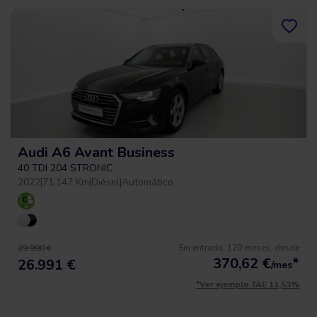
Audi A6 Avant Business
40 TDI 204 STRONIC
2022
|
71.147 Km
|
Diésel
|
Automático
Sin entrada, 120 meses, desde
29.990 €
370,62
€
*
26.991 €
/mes
*Ver ejemplo TAE 11,53%