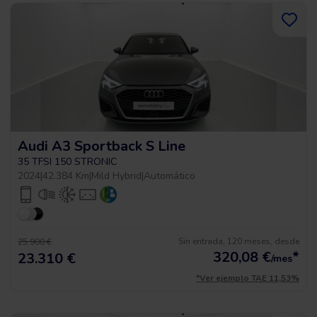
Audi A3 Sportback S Line
35 TFSI 150 STRONIC
2024
|
42.384 Km
|
Mild Hybrid
|
Automático
Sin entrada, 120 meses, desde
25.900 €
320,08
€
*
23.310 €
/mes
*Ver ejemplo TAE 11,53%