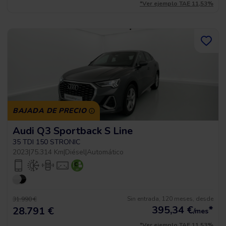
*Ver ejemplo TAE 11,53%
BAJADA DE PRECIO
Audi Q3 Sportback S Line
35 TDI 150 STRONIC
2023
|
75.314 Km
|
Diésel
|
Automático
Sin entrada, 120 meses, desde
31.990 €
395,34
€
*
28.791 €
/mes
*Ver ejemplo TAE 11,53%