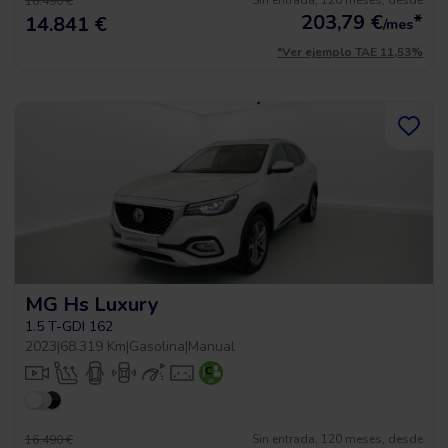
Sin entrada, 120 meses, desde
16.490 €
203,79
€
*
14.841 €
/mes
*Ver ejemplo TAE 11,53%
MG Hs Luxury
1.5 T-GDI 162
2023
|
68.319 Km
|
Gasolina
|
Manual
Sin entrada, 120 meses, desde
16.490 €