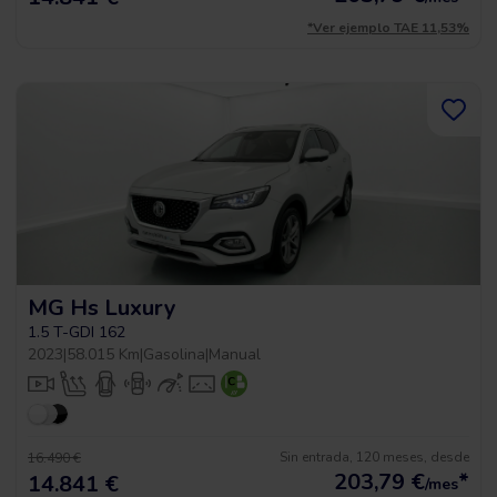
*Ver ejemplo TAE 11,53%
MG Hs Luxury
1.5 T-GDI 162
2023
|
58.015 Km
|
Gasolina
|
Manual
Sin entrada, 120 meses, desde
16.490 €
203,79
€
*
14.841 €
/mes