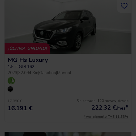
¡ÚLTIMA UNIDAD!
MG Hs Luxury
1.5 T-GDI 162
2023
|
32.094 Km
|
Gasolina
|
Manual
Sin entrada, 120 meses, desde
17.990 €
222,32
€
*
16.191 €
/mes
*Ver ejemplo TAE 11,53%