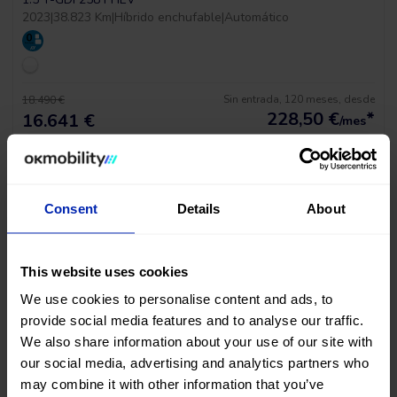
2023
|
38.823 Km
|
Híbrido enchufable
|
Automático
Sin entrada, 120 meses, desde
18.490 €
228,50
€
*
16.641 €
/mes
*Ver ejemplo TAE 11,53%
Consent
Details
About
This website uses cookies
We use cookies to personalise content and ads, to
provide social media features and to analyse our traffic.
¡ÚLTIMA UNIDAD!
We also share information about your use of our site with
our social media, advertising and analytics partners who
Toyota C-hr Business Edition
may combine it with other information that you’ve
1.8 E-CVT 125H