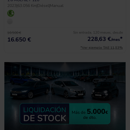
2023
|
63.056 Km
|
Diésel
|
Manual
Sin entrada, 120 meses, desde
18.500 €
228,63
€
*
16.650 €
/mes
*Ver ejemplo TAE 11,53%