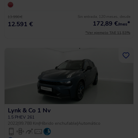
Sin entrada, 120 meses, desde
13.990 €
172,89
€
*
12.591 €
/mes
*Ver ejemplo TAE 11,53%
Lynk & Co 1 Nv
1.5 PHEV 261
2022
|
99.788 Km
|
Híbrido enchufable
|
Automático