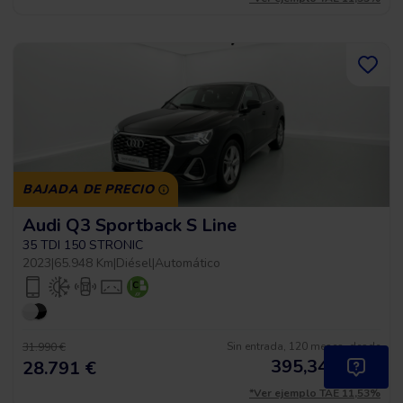
BAJADA DE PRECIO
Audi Q3 Sportback S Line
35 TDI 150 STRONIC
2023
|
65.948 Km
|
Diésel
|
Automático
Sin entrada, 120 meses, desde
31.990 €
395,34
€
*
28.791 €
/mes
*Ver ejemplo TAE 11,53%