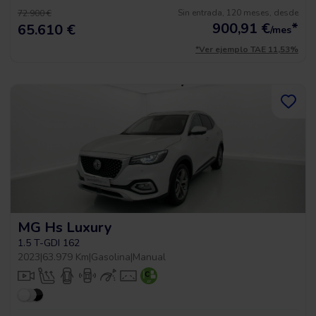
Sin entrada, 120 meses, desde
72.900 €
900,91
€
*
65.610 €
/mes
*Ver ejemplo TAE 11,53%
MG Hs Luxury
1.5 T-GDI 162
2023
|
63.979 Km
|
Gasolina
|
Manual