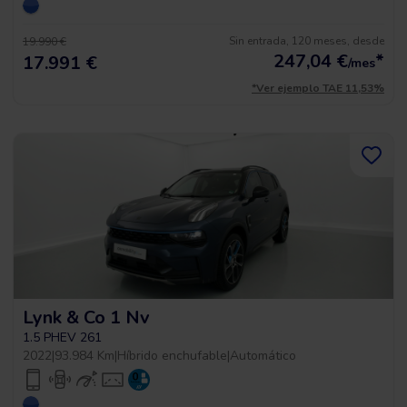
Sin entrada, 120 meses, desde
19.990 €
247,04
€
*
17.991 €
/mes
*Ver ejemplo TAE 11,53%
Lynk & Co 1 Nv
1.5 PHEV 261
2022
|
93.984 Km
|
Híbrido enchufable
|
Automático