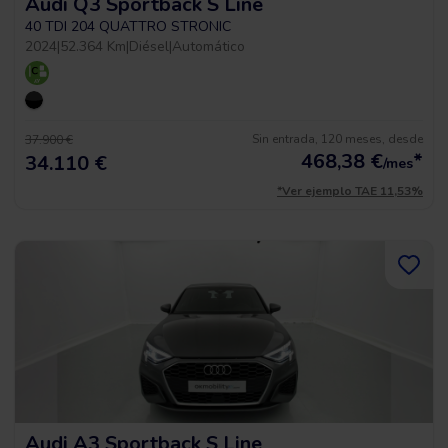
Audi Q3 Sportback S Line
40 TDI 204 QUATTRO STRONIC
2024
|
52.364 Km
|
Diésel
|
Automático
Sin entrada, 120 meses, desde
37.900 €
468,38
€
*
34.110 €
/mes
*Ver ejemplo TAE 11,53%
Audi A3 Sportback S Line