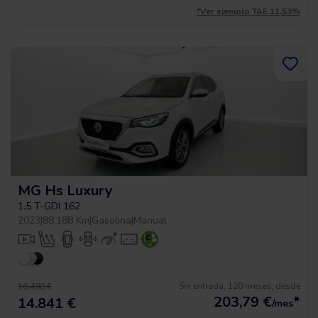
*Ver ejemplo TAE 11,53%
MG Hs Luxury
1.5 T-GDI 162
2023
|
88.188 Km
|
Gasolina
|
Manual
Sin entrada, 120 meses, desde
16.490 €
203,79
€
*
14.841 €
/mes