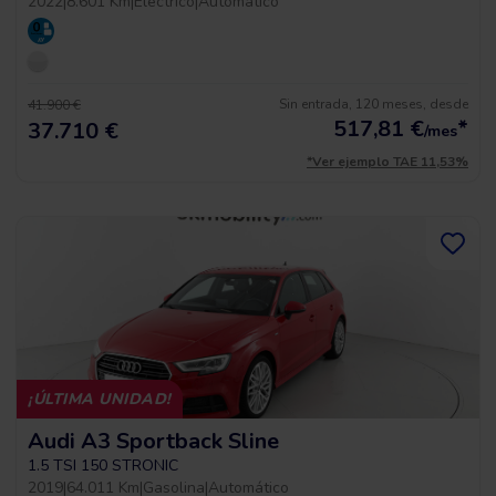
2022
|
8.601 Km
|
Eléctrico
|
Automático
Sin entrada, 120 meses, desde
41.900 €
517,81
€
*
37.710 €
/mes
*Ver ejemplo TAE 11,53%
¡ÚLTIMA UNIDAD!
Audi A3 Sportback Sline
1.5 TSI 150 STRONIC
2019
|
64.011 Km
|
Gasolina
|
Automático