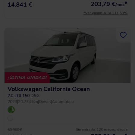
203,79
€
*
14.841 €
/mes
*Ver ejemplo TAE 11,53%
¡ÚLTIMA UNIDAD!
Volkswagen California Ocean
2.0 TDI 150 DSG
2023
|
20.734 Km
|
Diésel
|
Automático
Sin entrada, 120 meses, desde
60.900 €