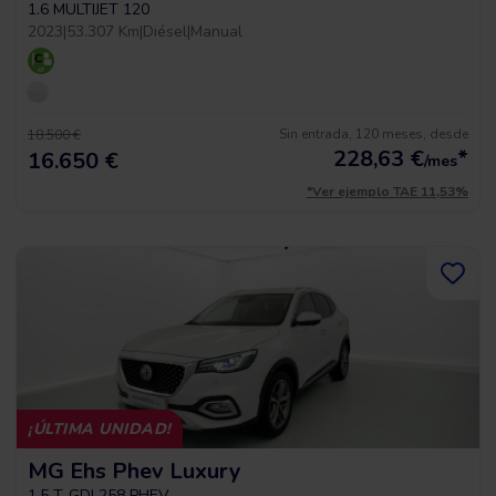
1.6 MULTIJET 120
2023
|
53.307 Km
|
Diésel
|
Manual
Sin entrada, 120 meses, desde
18.500 €
228,63
€
*
16.650 €
/mes
*Ver ejemplo TAE 11,53%
¡ÚLTIMA UNIDAD!
MG Ehs Phev Luxury
1.5 T-GDI 258 PHEV