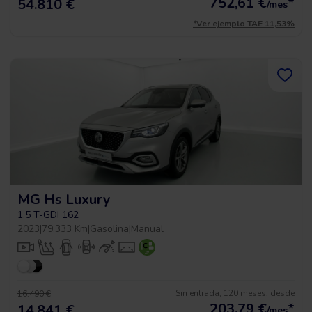
752,61
€
*
54.810 €
/mes
*Ver ejemplo TAE 11,53%
MG Hs Luxury
1.5 T-GDI 162
2023
|
79.333 Km
|
Gasolina
|
Manual
Sin entrada, 120 meses, desde
16.490 €
203,79
€
*
14.841 €
/mes