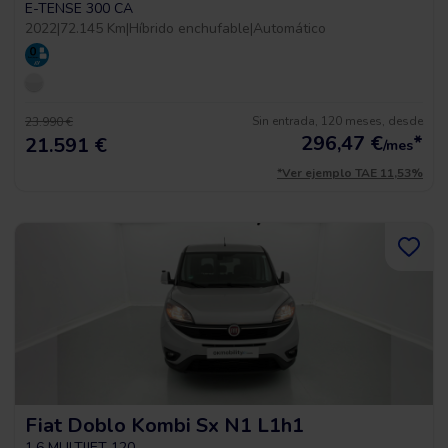
E-TENSE 300 CA
2022
|
72.145 Km
|
Híbrido enchufable
|
Automático
Sin entrada, 120 meses, desde
23.990 €
296,47
€
*
21.591 €
/mes
*Ver ejemplo TAE 11,53%
Fiat Doblo Kombi Sx N1 L1h1
1.6 MULTIJET 120