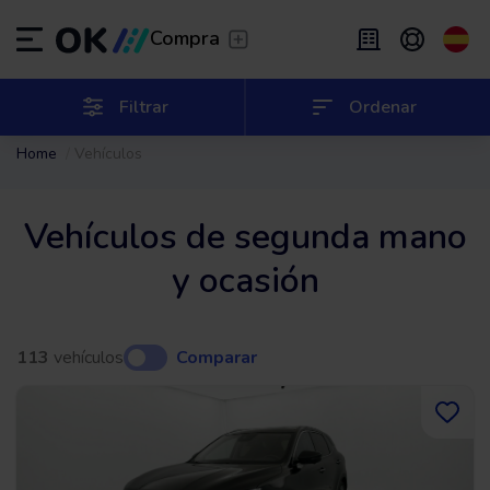
Transfer
/
Deja que te lleven
Compra
Renting flexible
/
De 2 a 9 meses
ES
Español (ES)
Filtrar
Ordenar
Home
Vehículos
EN
English (UK)
Renting
/
De 24 a 60 meses
Vehículos de segunda mano
y ocasión
113
vehículos
Comparar