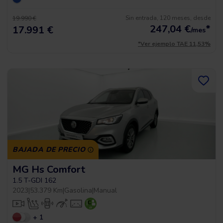
Sin entrada, 120 meses, desde
19.990 €
247,04
€
*
17.991 €
/mes
*Ver ejemplo TAE 11,53%
BAJADA DE PRECIO
MG Hs Comfort
1.5 T-GDI 162
2023
|
53.379 Km
|
Gasolina
|
Manual
+ 1