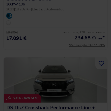
100KW 136
2023
|
18.282 Km
|
Eléctrico
|
Automático
Sin entrada, 120 meses, desde
18.990 €
234,68
€
*
17.091 €
/mes
*Ver ejemplo TAE 11,53%
¡ÚLTIMA UNIDAD!
DS Ds7 Crossback Performance Line +