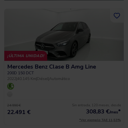
¡ÚLTIMA UNIDAD!
Mercedes Benz Clase B Amg Line
200D 150 DCT
2022
|
40.145 Km
|
Diésel
|
Automático
Sin entrada, 120 meses, desde
24.990 €
308,83
€
*
22.491 €
/mes
*Ver ejemplo TAE 11,53%