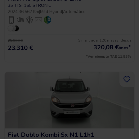
35 TFSI 150 STRONIC
2024
|
36.562 Km
|
Mild Hybrid
|
Automático
Sin entrada, 120 meses, desde
25.900 €
320,08
€
*
23.310 €
/mes
*Ver ejemplo TAE 11,53%
Fiat Doblo Kombi Sx N1 L1h1