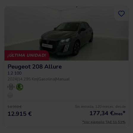
¡ÚLTIMA UNIDAD!
Peugeot 208 Allure
1.2 100
2024
|
14.295 Km
|
Gasolina
|
Manual
Sin entrada, 120 meses, desde
14.350 €
177,34
€
*
12.915 €
/mes
*Ver ejemplo TAE 11,53%