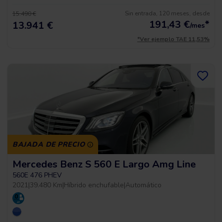
Sin entrada, 120 meses, desde
15.490 €
191,43
€
*
13.941 €
/mes
*Ver ejemplo TAE 11,53%
BAJADA DE PRECIO
Mercedes Benz S 560 E Largo Amg Line
560E 476 PHEV
2021
|
39.480 Km
|
Híbrido enchufable
|
Automático