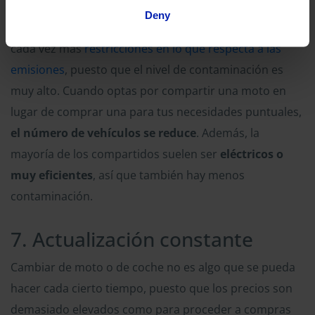
medioambiente también es una cuestión a tener en
Deny
cuenta. Hoy en día, los fabricantes de vehículos tienen
cada vez más
restricciones en lo que respecta a las
emisiones
, puesto que el nivel de contaminación es
muy alto. Cuando optas por compartir una moto en
lugar de comprar una para tus necesidades puntuales,
el número de vehículos se reduce
. Además, la
mayoría de los compartidos suelen ser
eléctricos o
muy eficientes
, así que también hay menos
contaminación.
7. Actualización constante
Cambiar de moto o de coche no es algo que se pueda
hacer cada cierto tiempo, puesto que los precios son
demasiado elevados como para proceder a compras