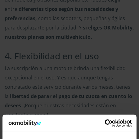
entre
diferentes tipos según tus necesidades y
preferencias,
como las scooters, pequeñas y ágiles
para desplazarte por la ciudad. Y
si eliges OK Mobility,
nuestros planes son multivehículo.
4. Flexibilidad en el uso
La suscripción a una moto te brinda una flexibilidad
excepcional en el uso. Y es que aunque tengas
contratado este servicio durante varios meses, tienes
la
libertad de parar el pago de tu cuota en cuanto lo
desees
. ¡Porque nuestras necesidades están en
constante cambio!
5. Ahorro en seguros