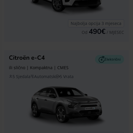
Najbolja opcija 3 mjeseca
490€
Od
/ MJESEC
Citroën e-C4
Električni
ili slično | Kompaktna | CMES
5 Sjedala
Automatski
5 Vrata