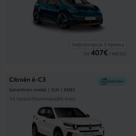
Najbolja opcija 3 mjeseca
407€
Od
/ MJESEC
Citroën ë-C3
Električni
Garantirani model | SUV | EMES
5 Sjedala
Automatski
5 Vrata