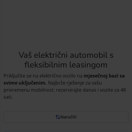
u električnoj mobilnosti
Ekološki. Urbani. Jednostavni za vožnju. Vrhunac održive
mobilnosti.
Vaš električni automobil s
fleksibilnim leasingom
Priključite se na električno vozilo na
mjesečnoj bazi sa
svime uključenim.
Najbrže rješenje za vašu
privremenu mobilnost: rezervirajte danas i vozite za 48
sati.
Naručiti