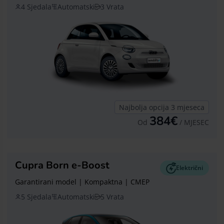
4 Sjedala
Automatski
3 Vrata
Najbolja opcija 3 mjeseca
384€
Od
/ MJESEC
Cupra Born e-Boost
Električni
Garantirani model | Kompaktna | CMEP
5 Sjedala
Automatski
5 Vrata