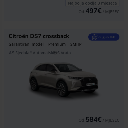
Najbolja opcija 3 mjeseca
497€
Od
/ MJESEC
Citroën DS7 crossback
Plug-in Hib.
Garantirani model | Premium | SMHP
5 Sjedala
Automatski
5 Vrata
584€
Od
/ MJESEC