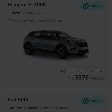
Peugeot E-2008
Električni
ili slično | SUV | SSES
5 Sjedala
Automatski
5 Vrata
Najbolja opcija 3 mjeseca
337€
Od
/ MJESEC
Fiat 500e
Električni
Garantirani model | Urbana | MSES