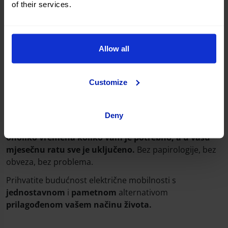
of their services.
Allow all
Customize
Zaboravite na nepredviđene događaje i uložite svoju
energiju u ono što vas zaista pokreće.
S fleksibilnim
Deny
leasingom možete voziti električni automobil
onoliko vremena koliko vam je potrebno, a u vašu
mjesečnu ratu sve je uključeno.
Bez papirologije, bez
obveza, bez problema.
Prihvatite budućnost električne mobilnosti s
jednostavnom
i
pametnom
alternativom
prilagođenom vašem načinu života.