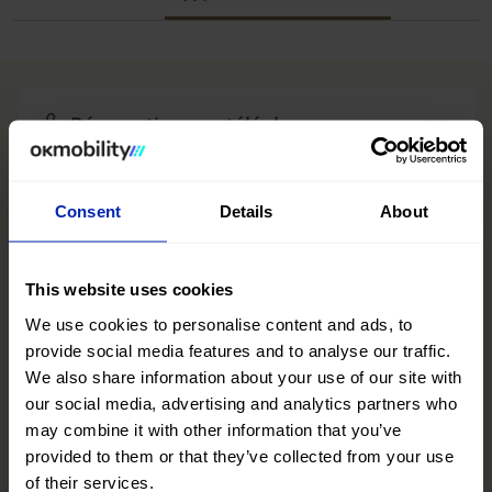
Réservation par téléphone
Consent
Details
About
Réservation par téléphone
Nos Mobility Advisors vous guideront et vous
This website uses cookies
assisteront tout au long du processus de
We use cookies to personalise content and ads, to
réservation.
provide social media features and to analyse our traffic.
Horaires d’ouverture du service
We also share information about your use of our site with
téléphonique
our social media, advertising and analytics partners who
Lundi au dimanche : 10h00 à 18h00
may combine it with other information that you’ve
Téléphone réservations OK Mobility Plus
provided to them or that they’ve collected from your use
of their services.